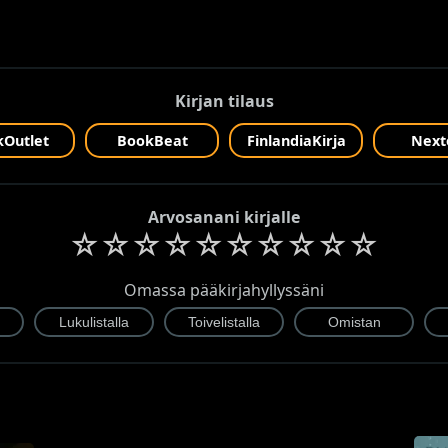
Kirjan tilaus
Outlet
BookBeat
FinlandiaKirja
Next
Arvosanani kirjalle
☆
☆
☆
☆
☆
☆
☆
☆
☆
☆
Omassa pääkirjahyllyssäni