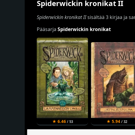
Spiderwickin kronikat II
Spiderwickin kronikat II
sisältää 3 kirjaa ja s
Pääsarja
Spiderwickin kronikat
★ 6.46
★ 5.94
/ 53
/ 32