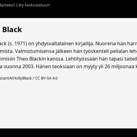
ipiteesi? Liity keskusteluun!
 Black
ack (s. 1971) on yhdysvaltalainen kirjailija. Nuorena hän har
tamista. Valmistumisensa jälkeen hän työskenteli pelialan 
misiin Theo Blackin kanssa. Lehtityössään hän tapasi taiteili
taa vuonna 2003. Hänen teoksiaan on myyty yli 26 miljoonaa 
stantAtHollyBlack / CC BY-SA 4.0