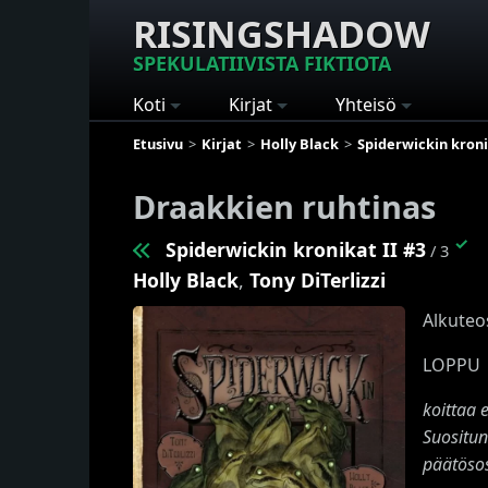
RISINGSHADOW
SPEKULATIIVISTA FIKTIOTA
Koti
Kirjat
Yhteisö
Etusivu
Kirjat
Holly Black
Spiderwickin kroni
Draakkien ruhtinas
✓
Spiderwickin kronikat II #3
/ 3
Holly Black
,
Tony DiTerlizzi
Alkuteo
LOPPU
koittaa 
Suositun
päätösos