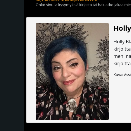
Onko sinulla kysymyksiä kirjasta tai haluatko jakaa miel
Holly
Holly Bl
kirjoit
meni nai
kirjoit
Kuva: Assi