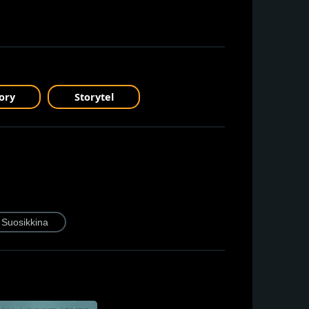
ory
Storytel