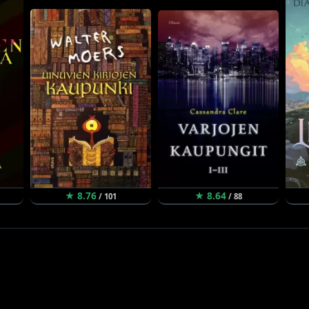
★ 8.76
★ 8.64
/ 101
/ 88