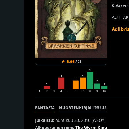
Kuka voi
AUTTAK
Adlibri
★
6.66
/
21
6
4
4
3
2
1
1
1
2
3
4
5
6
7
8
9
10
FANTASIA
NUORTENKIRJALLISUUS
Julkaistu:
huhtikuu 30, 2010 (
WSOY
)
Alkuperäinen nimi:
The Wyrm King