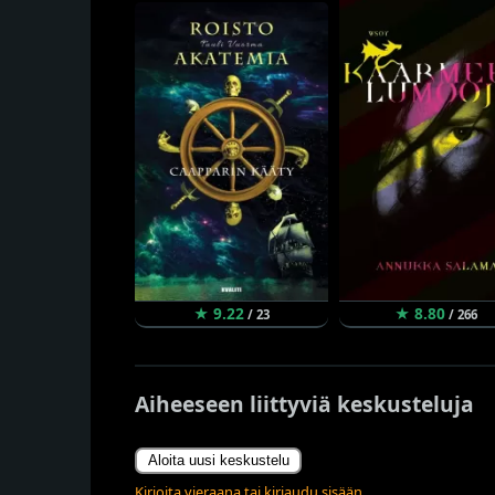
★ 9.22
★ 8.80
/ 23
/ 266
Aiheeseen liittyviä keskusteluja
Aloita uusi keskustelu
Kirjoita vieraana tai kirjaudu sisään.