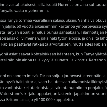
inne vastahakoisesti, sillä isoäiti Florence on aina suhtautu
 Tanyalle vasta myöhemmin.
ssa Tanya törmää vaarallisiin salaisuuksiin. Vanha valoku
in jäljille. 50 vuotta aikaisemmin kartanoa ympäröivässä s
osta Tanyan isoäiti ei halua puhua sanaakaan. Tilanhoitajan
oisänsä oli viimeinen, joka näki tytön elossa, ja on siitä läh
a Fabian päättävät ratkaista arvoituksen, mutta edes Fabian 
yönä asiat saavat kohtalokkaan käänteen, kun Tanya yllättää 
ettei hän ole ainoa tällä kyvyllä siunattu ja kirottu. Karta
…
uoni on sangen imevä. Tarina soljuu jouhevasti eteenpäin ja pi
ään hyviä haltijattaria, vaan halutessaan aikamoisia ilkimy
ta vanhoista keijutarinoista ja rakentanut niiden pohjalta 
 Waterstone's-kirjakauppaketjun lastenkirjapalkinnon vuonna
a-Britanniassa jo yli 100 000 kappaletta.