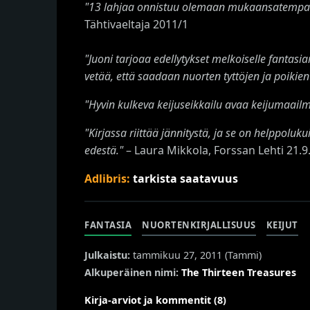
"
13 lahjaa onnistuu olemaan mukaansatempaava,
Tähtivaeltaja 2011/1
"Juoni tarjoaa edellytykset melkoiselle fantasia
vetää, että saadaan nuorten tyttöjen ja poikien
"Hyvin kulkeva keijuseikkailu avaa keijumaail
"Kirjassa riittää jännitystä, ja se on helppol
edestä."
– Laura Mikkola, Forssan Lehti 21.9
Adlibris:
tarkista saatavuus
FANTASIA
NUORTENKIRJALLISUUS
KEIJUT
Julkaistu:
tammikuu 27, 2011 (
Tammi
)
Alkuperäinen nimi:
The Thirteen Treasures
Kirja-arviot ja kommentit (8)