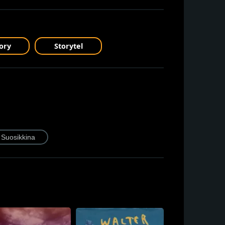
ory
Storytel