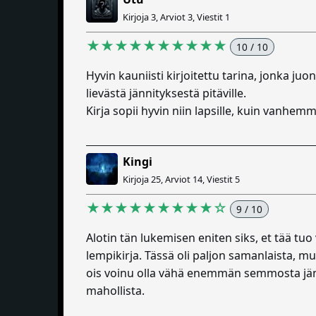
Kirjoja 3, Arviot 3, Viestit 1
★★★★★★★★★★
10 / 10
Hyvin kauniisti kirjoitettu tarina, jonka juo
lievästä jännityksestä pitäville.
Kirja sopii hyvin niin lapsille, kuin vanhemm
Kingi
Kirjoja 25, Arviot 14, Viestit 5
★★★★★★★★★☆
9 / 10
Alotin tän lukemisen eniten siks, et tää tu
lempikirja. Tässä oli paljon samanlaista, mut 
ois voinu olla vähä enemmän semmosta jännity
mahollista.