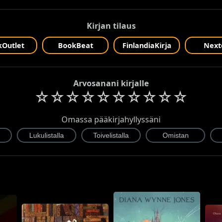
Kirjan tilaus
Outlet
BookBeat
FinlandiaKirja
Next
Arvosanani kirjalle
☆
☆
☆
☆
☆
☆
☆
☆
☆
☆
Omassa pääkirjahyllyssäni