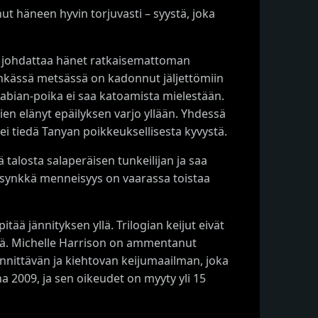
nut häneen hyvin torjuvasti – syystä, joka
va johdattaa hänet ratkaisemattoman
ynkässä metsässä on kadonnut jäljettömiin
 Fabian-poika ei saa katoamista mielestään.
tien elänyt epäilyksen varjo yllään. Yhdessä
ei tiedä Tanyan poikkeuksellisesta kyvystä.
talosta salaperäisen tunkeilijan ja saa
non synkkä menneisyys on vaarassa toistaa
tää jännityksen yllä. Trilogian keijut eivät
ksiä. Michelle Harrison on ammentanut
jännittävän ja kiehtovan keijumaailman, joka
 2009, ja sen oikeudet on myyty yli 15