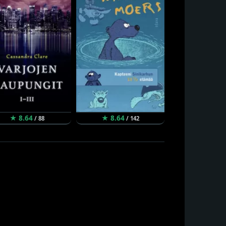
★ 8.64
★ 8.64
★ 8.62
/ 88
/ 142
/ 