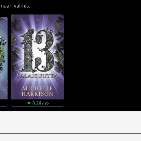
konaan valmis.
★ 8.26
/ 76