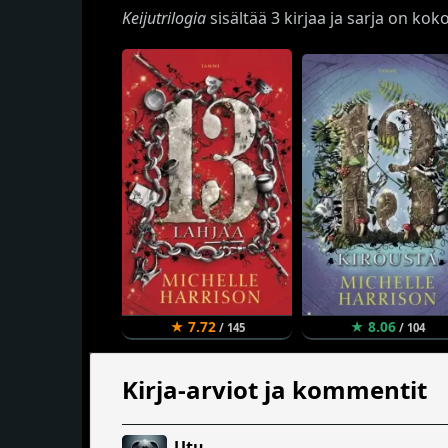
Keijutrilogia
sisältää 3 kirjaa ja sarja on ko
★ 7.72
★ 8.06
/ 145
/ 104
Kirja-arviot ja kommentit
Utu