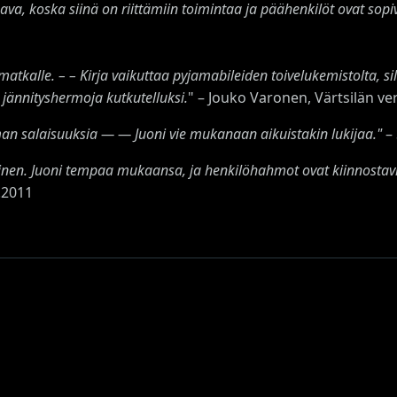
 koska siinä on riittämiin toimintaa ja päähenkilöt ovat sopiv
matkalle. – – Kirja vaikuttaa pyjamabileiden toivelukemistolta, si
 jännityshermoja kutkutelluksi.
" – Jouko Varonen, Värtsilän ve
man salaisuuksia — — Juoni vie mukanaan aikuistakin lukijaa."
– 
ukuinen. Juoni tempaa mukaansa, ja henkilöhahmot ovat kiinnostavi
.2011