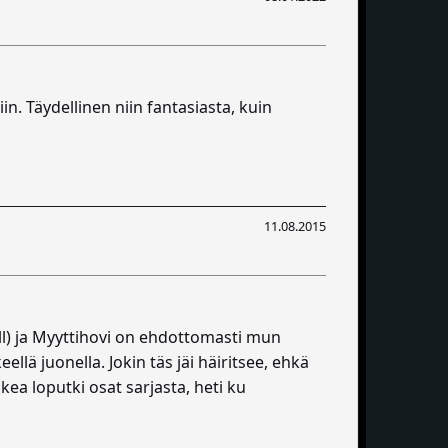
in. Täydellinen niin fantasiasta, kuin
11.08.2015
ull) ja Myyttihovi on ehdottomasti mun
ellä juonella. Jokin täs jäi häiritsee, ehkä
kea loputki osat sarjasta, heti ku