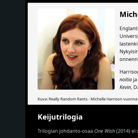
Mich
Englant
Universi
lastenki
Nykyisi
onnenn
Harriso
noitia
ja
Kevin
, 
Kuva: Really Random Rants - Michelle Harrison vuonna
Keijutrilogia
Trilogian johdanto-osaa
One Wish
(2014) ei