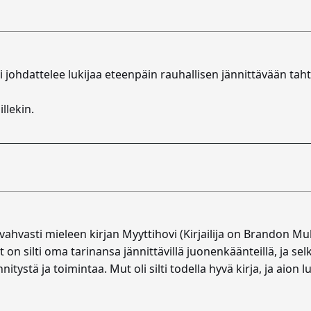
ni johdattelee lukijaa eteenpäin rauhallisen jännittävään tahti
illekin.
o vahvasti mieleen kirjan Myyttihovi (Kirjailija on Brandon M
on silti oma tarinansa jännittävillä juonenkäänteillä, ja selke
stä ja toimintaa. Mut oli silti todella hyvä kirja, ja aion lu