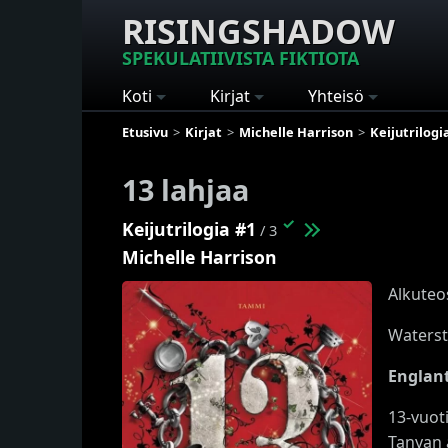
RISINGSHADOW
SPEKULATIIVISTA FIKTIOTA
Koti
Kirjat
Yhteisö
Etusivu
Kirjat
Michelle Harrison
Keijutrilogi
13 lahjaa
✓
Keijutrilogia #1
/ 3
Michelle Harrison
Alkuteo
Waterst
Englant
13-vuot
Tanyan 