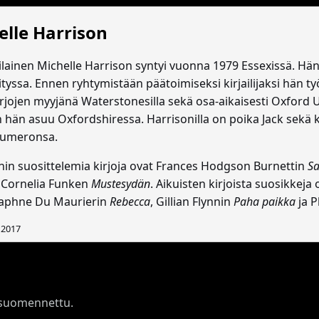
elle Harrison
ilainen Michelle Harrison syntyi vuonna 1979 Essexissä. Hän 
tyssa. Ennen ryhtymistään päätoimiseksi kirjailijaksi hän työ
rjojen myyjänä Waterstonesilla sekä osa-aikaisesti Oxford Un
n hän asuu Oxfordshiressa. Harrisonilla on poika Jack sekä
umeronsa.
nin suosittelemia kirjoja ovat Frances Hodgson Burnettin
Sa
 Cornelia Funken
Mustesydän
. Aikuisten kirjoista suosikkej
Daphne Du Maurierin
Rebecca
, Gillian Flynnin
Paha paikka
ja P
 2017
 suomennettu.