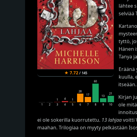
lähtee s
selviää
Kartano
mysteer
tyttö, j
Hänen is
Tanya j
Eräänä 
★
7.72
/
145
kuulla, 
60
itseään
28
21
17
Kirjan j
13
4
1
1
ole mit
1
2
3
4
5
6
7
8
9
10
innoitus
ei ole sokerilla kuorrutettu.
13 lahjaa
voitti
maahan. Trilogiaa on myyty pelkästään Isoss