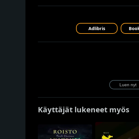
Adlibris
Book
Käyttäjät lukeneet myös