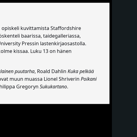
opiskeli kuvittamista Staffordshire
skenteli baarissa, taidegalleriassa,
iversity Pressin lastenkirjaosastolla.
 kolme kissaa. Luku 13 on hänen
lainen puutarha
, Roald Dahlin
Kuka pelkää
a ovat muun muassa Lionel Shriverin
Poikani
hilippa Gregoryn
Sukukartano
.