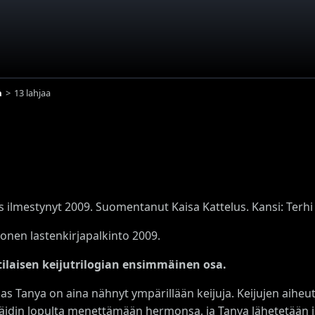
a
13 lahjaa
s ilmestynyt 2009. Suomentanut Kaisa Kattelus. Kansi: Terhi
onen lastenkirjapalkinto 2009.
ilaisen keijutrilogian ensimmäinen osa.
ias Tanya on aina nähnyt ympärillään keijuja. Keijujen aihe
äidin lopulta menettämään hermonsa, ja Tanya lähetetään 