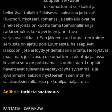
Luupään serkusten
uskomattomat seikkailut ja
hellyttävät toilailut Salaisessa laaksossa jatkuvat!
Huumori, mysteeri, romanssi ja seikkailu ovat ne
ainekset joista on koottu tämä toiminnallinen ja
ratkiriemukas koko perheen jännittävä
sarjakuvaseikkailu. Sen jälkeen kun Luupäitten kolme
serkusta on ajettu pois Luumäestä, he saapuvat
laaksoon, jota ei löydy yhdeltäkään kartalta. He löytävät
maailman, jossa asuu uskomattomia olentoja ja jossa
ikivanha sota on puhkeamassa uudestaan. Luupäät
havaitsevat tulevansa vedetyksi yhä syvemmälle ja
syvemmälle laakson mysteereihin sen monien
salaisuuksien alkaessa pikkuhiljaa paljastua...
Adlibris:
tarkista saatavuus
FANTASIA
SARJAKUVA