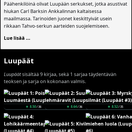
Päähenkilöinä olivat Luupään serkukset, jotka asustivat
hiukan Carl Barksin Ankkalinnan kaltaisessa
maailmassa. Tarinoiden juonet keskittyivät usein
rikkaan Tahvo-serkun aarteiden suojelemiseen.
Lue lisää ...
Luupäät
Luupäät
sisältää 9 kirjaa, sekä 1 sarjaa täydentävän
teoksen ja sarja on kokonaan valmis.
★ 8.50
★ 8.64
★ 8.52
/ 36
/ 36
/ 35