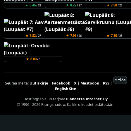
★ 8.46
★ 8.22
★ 7.88
/ 28
/ 27
/ 26
★ 7.82
★ 7.96
★ 7.80
/ 27
/ 26
/ 25
★ 6.80
/ 5
^ Ylös
Seuraa meitä:
Uutiskirje
|
Facebook
|
X
|
Mastodon
|
RSS
|
English Site
Hostingpalvelun tarjoaa
Planeetta Internet Oy
© 1996 - 2026 Risingshadow. Kaikki oikeudet pidätetään.