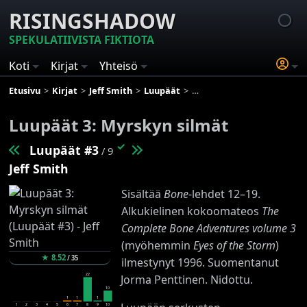
RISINGSHADOW
SPEKULATIIVISTA FIKTIOTA
Koti
Kirjat
Yhteisö
Etusivu
Kirjat
Jeff Smith
Luupäät
Luupäät 3: Myrskyn silmät
Luupäät 3: Myrskyn silmät
✓
Luupäät #3
/ 9
Jeff Smith
Sisältää
Bone
-lehdet 12–19.
Alkukielinen kokoomateos
The
Complete Bone Adventures volume 3
(myöhemmin
Eyes of the Storm
)
★
8.52
/
35
ilmestynyt 1996. Suomentanut
22
Jorma Penttinen. Nidottu.
10
1
1
1
1
2
3
4
5
6
7
8
9
10