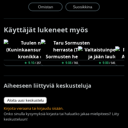
Käyttäjät lukeneet myös
★ 9.10
★ 9.08
★ 9.00
/ 257
/ 765
/ 545
Aiheeseen liittyviä keskusteluja
Aloita uusi keskustelu
Kirjoita vieraana tai kirjaudu sisään.
Onko sinulla kysymyksiä kirjasta tai haluatko jakaa mielipiteesi? Liity
keskusteluun!