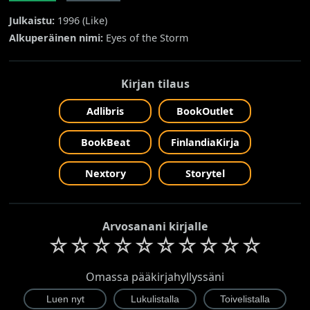
Julkaistu:
1996 (
Like
)
Alkuperäinen nimi:
Eyes of the Storm
Kirjan tilaus
Adlibris
BookOutlet
BookBeat
FinlandiaKirja
Nextory
Storytel
Arvosanani kirjalle
☆
☆
☆
☆
☆
☆
☆
☆
☆
☆
Omassa pääkirjahyllyssäni