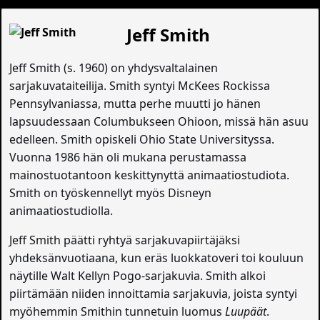
Jeff Smith
Jeff Smith (s. 1960) on yhdysvaltalainen
sarjakuvataiteilija. Smith syntyi McKees Rockissa
Pennsylvaniassa, mutta perhe muutti jo hänen
lapsuudessaan Columbukseen Ohioon, missä hän asuu
edelleen. Smith opiskeli Ohio State Universityssa.
Vuonna 1986 hän oli mukana perustamassa
mainostuotantoon keskittynyttä animaatiostudiota.
Smith on työskennellyt myös Disneyn
animaatiostudiolla.
Jeff Smith päätti ryhtyä sarjakuvapiirtäjäksi
yhdeksänvuotiaana, kun eräs luokkatoveri toi kouluun
näytille Walt Kellyn Pogo-sarjakuvia. Smith alkoi
piirtämään niiden innoittamia sarjakuvia, joista syntyi
myöhemmin Smithin tunnetuin luomus
Luupäät
.