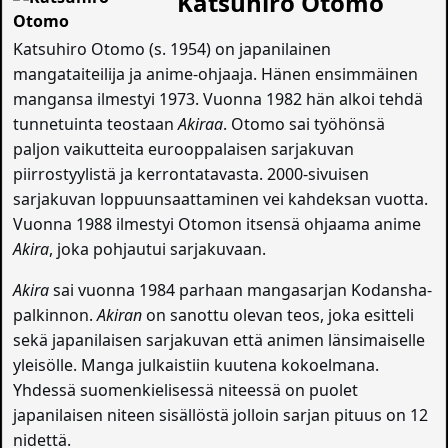
Katsuhiro Otomo
Katsuhiro Otomo (s. 1954) on japanilainen
mangataiteilija ja anime-ohjaaja. Hänen ensimmäinen
mangansa ilmestyi 1973. Vuonna 1982 hän alkoi tehdä
tunnetuinta teostaan
Akiraa
. Otomo sai työhönsä
paljon vaikutteita eurooppalaisen sarjakuvan
piirrostyylistä ja kerrontatavasta. 2000-sivuisen
sarjakuvan loppuunsaattaminen vei kahdeksan vuotta.
Vuonna 1988 ilmestyi Otomon itsensä ohjaama anime
Akira
, joka pohjautui sarjakuvaan.
Akira
sai vuonna 1984 parhaan mangasarjan Kodansha-
palkinnon.
Akiran
on sanottu olevan teos, joka esitteli
sekä japanilaisen sarjakuvan että animen länsimaiselle
yleisölle. Manga julkaistiin kuutena kokoelmana.
Yhdessä suomenkielisessä niteessä on puolet
japanilaisen niteen sisällöstä jolloin sarjan pituus on 12
nidettä.