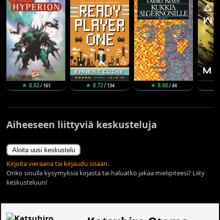
★ 8.82
★ 8.72
★ 8.68
★
/ 161
/ 134
/ 44
Aiheeseen liittyviä keskusteluja
Aloita uusi keskustelu
Kirjoita vieraana tai kirjaudu sisään.
Onko sinulla kysymyksiä kirjasta tai haluatko jakaa mielipiteesi? Liity
keskusteluun!