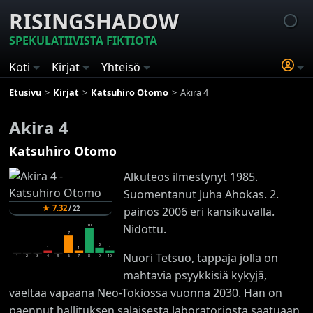
RISINGSHADOW
SPEKULATIIVISTA FIKTIOTA
Koti
Kirjat
Yhteisö
Etusivu
Kirjat
Katsuhiro Otomo
Akira 4
Akira 4
Katsuhiro Otomo
Alkuteos ilmestynyt 1985.
Suomentanut Juha Ahokas. 2.
★
7.32
/
22
painos 2006 eri kansikuvalla.
Nidottu.
10
7
2
1
1
1
Nuori Tetsuo, tappaja jolla on
1
2
3
4
5
6
7
8
9
10
mahtavia psyykkisiä kykyjä,
vaeltaa vapaana Neo-Tokiossa vuonna 2030. Hän on
paennut hallituksen salaisesta laboratoriosta saatuaan