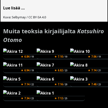
Lue lisää ...
Kuva: Selbymay / CC BY-SA 4.0
Muita teoksia kirjailijalta
Katsuhiro
Otomo
★ 6.84
★ 7.10
★ 7.06
/ 19
/ 19
/ 19
★ 6.94
★ 6.82
★ 7.14
/ 19
/ 23
/ 21
★ 7.14
★ 7.16
★ 7.48
/ 22
/ 20
/ 23
★ 7.34
★ 7.12
/ 23
/ 25