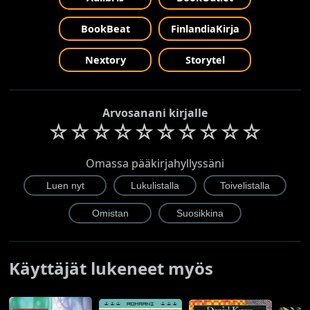
BookBeat
FinlandiaKirja
Nextory
Storytel
Arvosanani kirjalle
☆
☆
☆
☆
☆
☆
☆
☆
☆
☆
Omassa pääkirjahyllyssäni
Käyttäjät lukeneet myös