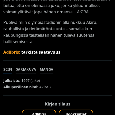
tietää, että on olemassa joku, jonka yliluonnolliset
voimat ylittävät jopa hänen omansa… AKIRA.
Puolivalmiin olympiastadionin alla nukkuu Akira,
rauhallista ja tietämätöntä unta – samalla kun
kaupungissa taistellaan hänen tulevaisuutensa
hallitsemisesta.
Adlibris:
tarkista saatavuus
SCIFI
SARJAKUVA
MANGA
Julkaistu:
1997 (
Like
)
Alkuperäinen nimi:
Akira 2
Kirjan tilaus
Adlibris
BookOutlet