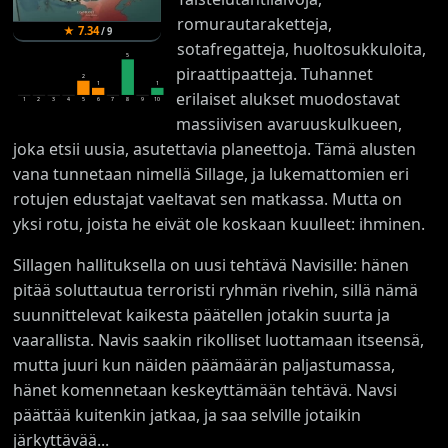
romurautaraketteja,
★
7.34
/
9
sotafregatteja, huoltosukkuloita,
5
piraattipaatteja. Tuhannet
2
1
1
erilaiset alukset muodostavat
1
2
3
4
5
6
7
8
9
10
massiivisen avaruuskulkueen,
joka etsii uusia, asutettavia planeettoja. Tämä alusten
vana tunnetaan nimellä Sillage, ja lukemattomien eri
rotujen edustajat vaeltavat sen matkassa. Mutta on
yksi rotu, joista he eivät ole koskaan kuulleet: ihminen.
Sillagen hallituksella on uusi tehtävä Navisille: hänen
pitää soluttautua terroristi ryhmän rivehin, sillä nämä
suunnittelevat kaikesta päätellen jotakin suurta ja
vaarallista. Navis saakin rikolliset luottamaan itseensä,
mutta juuri kun näiden päämäärän paljastumassa,
hänet komennetaan keskeyttämään tehtävä. Navsi
päättää kuitenkin jatkaa, ja saa selville jotaikin
järkyttävää...