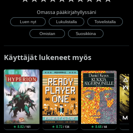
Omassa pääkirjahyllyssäni
Käyttäjät lukeneet myös
★ 8.82
★ 8.72
★ 8.68
★
/ 161
/ 134
/ 44