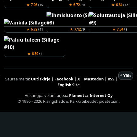
★ 7.06
★ 6.72
★ 6.34
/ 15
/ 11
/ 12
★ 6.72
★ 7.12
★ 7.34
/ 11
/ 9
/ 9
★ 6.50
/ 6
^ Ylös
Seuraa meitä:
Uutiskirje
|
Facebook
|
X
|
Mastodon
|
RSS
|
English Site
Hostingpalvelun tarjoaa
Planeetta Internet Oy
© 1996 - 2026 Risingshadow. Kaikki oikeudet pidätetään.