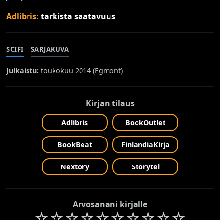
Adlibris:
tarkista saatavuus
SCIFI
SARJAKUVA
Julkaistu:
toukokuu 2014 (
Egmont
)
Kirjan tilaus
Adlibris
BookOutlet
BookBeat
FinlandiaKirja
Nextory
Storytel
Arvosanani kirjalle
☆
☆
☆
☆
☆
☆
☆
☆
☆
☆