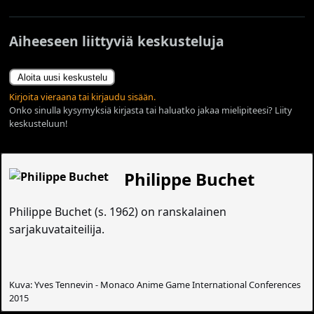
Aiheeseen liittyviä keskusteluja
Aloita uusi keskustelu
Kirjoita vieraana tai kirjaudu sisään.
Onko sinulla kysymyksiä kirjasta tai haluatko jakaa mielipiteesi? Liity
keskusteluun!
Philippe Buchet
Philippe Buchet (s. 1962) on ranskalainen
sarjakuvataiteilija.
Kuva: Yves Tennevin - Monaco Anime Game International Conferences
2015