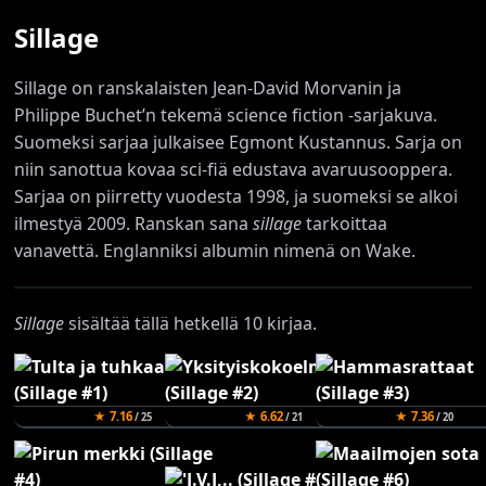
Sillage
Sillage on ranskalaisten Jean-David Morvanin ja
Philippe Buchet’n tekemä science fiction -sarjakuva.
Suomeksi sarjaa julkaisee Egmont Kustannus. Sarja on
niin sanottua kovaa sci-fiä edustava avaruusooppera.
Sarjaa on piirretty vuodesta 1998, ja suomeksi se alkoi
ilmestyä 2009. Ranskan sana
sillage
tarkoittaa
vanavettä. Englanniksi albumin nimenä on Wake.
Sillage
sisältää tällä hetkellä 10 kirjaa.
★ 7.16
★ 6.62
★ 7.36
/ 25
/ 21
/ 20