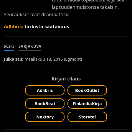
lapsuudenmuistonsa takaisin.
Seuraukset ovat dramaattisia.
Adlibris:
tarkista saatavuus
SCIFI
SARJAKUVA
Julkaistu:
maaliskuu 18, 2015 (
Egmont
)
Kirjan tilaus
Adlibris
BookOutlet
BookBeat
FinlandiaKirja
Nextory
Storytel