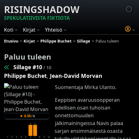
RISINGSHADOW
SPEKULATIIVISTA FIKTIOTA
Koti
Kirjat
Yhteisö
Etusivu
Kirjat
Philippe Buchet
Sillage
Paluu tuleen
Paluu tuleen
Sillage #10
/ 10
Philippe Buchet
,
Jean-David Morvan
Suomentaja Mirka Ulanto.
Eeppisen avaruusoopperan
edellisen osan tuhoisan
onnettomuuden
★
6.50
/
6
jälkimainingeissa Navis palaa
3
3
sarjan ensimmäisestä osasta
tutulle viidakkoplaneetalle ja saa
1
2
3
4
5
6
7
8
9
10