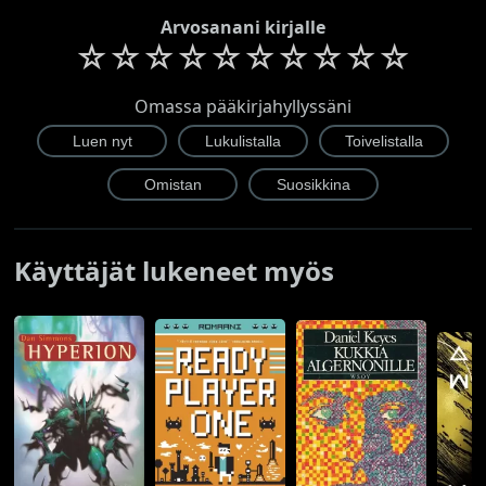
Arvosanani kirjalle
☆
☆
☆
☆
☆
☆
☆
☆
☆
☆
Omassa pääkirjahyllyssäni
Käyttäjät lukeneet myös