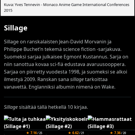
Kuva: Yves Tennevin - Monaco Anime Game International Conferences
2015
Sillage
Sillage on ranskalaisten Jean-David Morvanin ja
Philippe Buchet’n tekemä science fiction -sarjakuva.
Suomeksi sarjaa julkaisee Egmont Kustannus. Sarja on
niin sanottua kovaa sci-fiä edustava avaruusooppera.
Sarjaa on piirretty vuodesta 1998, ja suomeksi se alkoi
ilmestyä 2009. Ranskan sana
sillage
tarkoittaa
vanavettä. Englanniksi albumin nimenä on Wake.
Sillage
sisältää tällä hetkellä 10 kirjaa.
★ 7.16
★ 6.62
★ 7.36
/ 25
/ 21
/ 20