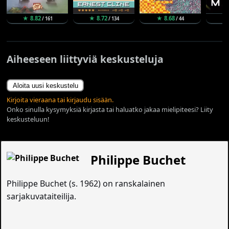
★ 8.82
★ 8.72
★ 8.68
★
/ 161
/ 134
/ 44
Aiheeseen liittyviä keskusteluja
Aloita uusi keskustelu
Kirjoita vieraana tai kirjaudu sisään.
Onko sinulla kysymyksiä kirjasta tai haluatko jakaa mielipiteesi? Liity
keskusteluun!
Philippe Buchet
Philippe Buchet (s. 1962) on ranskalainen
sarjakuvataiteilija.