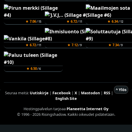
★ 7.06
★ 6.72
★ 6.34
/ 15
/ 11
/ 12
★ 6.72
★ 7.12
★ 7.34
/ 11
/ 9
/ 9
★ 6.50
/ 6
^ Ylös
Seuraa meitä:
Uutiskirje
|
Facebook
|
X
|
Mastodon
|
RSS
|
English Site
Hostingpalvelun tarjoaa
Planeetta Internet Oy
© 1996 - 2026 Risingshadow. Kaikki oikeudet pidätetään.