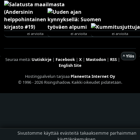
ei arvioita
ei arvioita
ei arvioita
^ Ylös
Seuraa meitä:
Uutiskirje
|
Facebook
|
X
|
Mastodon
|
RSS
|
English Site
Hostingpalvelun tarjoaa
Planeetta Internet Oy
© 1996 - 2026 Risingshadow. Kaikki oikeudet pidätetään.
Sivustomme käyttää evästeitä takaaksemme parhaimman
käyttökokemuksen.