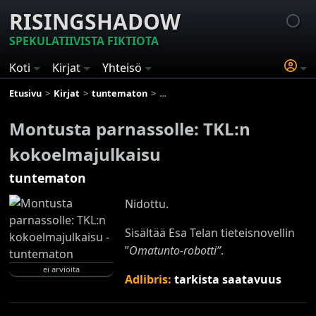
RISINGSHADOW
SPEKULATIIVISTA FIKTIOTA
Koti
Kirjat
Yhteisö
Etusivu
Kirjat
tuntematon
Montusta parnassolle: TKL:n kokoelm
Montusta parnassolle: TKL:n
kokoelmajulkaisu
tuntematon
Nidottu.
Sisältää Esa Telan tieteisnovellin
”
Omatunto-robotti”
.
ei arvioita
Adlibris:
tarkista saatavuus