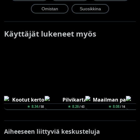
Käyttäjät lukeneet myös
★ 8.34
★ 8.26
★ 8.08
/ 58
/ 43
/ 14
Aiheeseen liittyviä keskusteluja