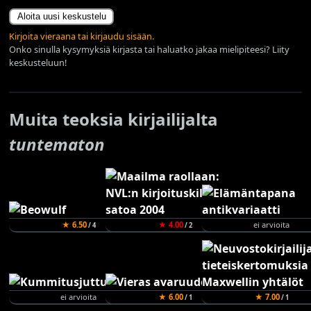
Aloita uusi keskustelu
Kirjoita vieraana tai kirjaudu sisään.
Onko sinulla kysymyksiä kirjasta tai haluatko jakaa mielipiteesi? Liity
keskusteluun!
Muita teoksia kirjailijalta
tuntematon
★ 6.50
★ 4.00
ei arvioita
/ 4
/ 2
ei arvioita
★ 6.00
★ 7.00
/ 1
/ 1