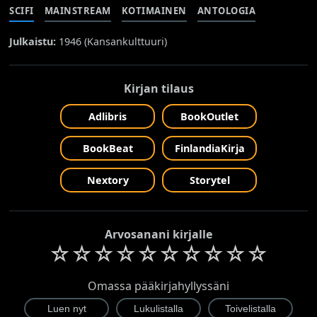
SCIFI
MAINSTREAM
KOTIMAINEN
ANTOLOGIA
Julkaistu:
1946 (
Kansankulttuuri
)
Kirjan tilaus
Adlibris
BookOutlet
BookBeat
FinlandiaKirja
Nextory
Storytel
Arvosanani kirjalle
☆
☆
☆
☆
☆
☆
☆
☆
☆
☆
Omassa pääkirjahyllyssäni