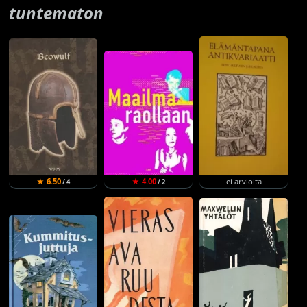
tuntematon
★ 6.50
★ 4.00
ei arvioita
/ 4
/ 2