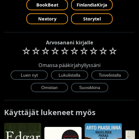
BookBeat
FinlandiaKirja
Nextory
Storytel
Arvosanani kirjalle
☆
☆
☆
☆
☆
☆
☆
☆
☆
☆
Omassa pääkirjahyllyssäni
Käyttäjät lukeneet myös