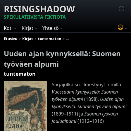
RISINGSHADOW
SPEKULATIIVISTA FIKTIOTA
Koti
Kirjat
Yhteisö
Etusivu
Kirjat
tuntematon
Uuden ajan kynnyksellä: Suomen työ
Uuden ajan kynnyksellä: Suomen
työväen alpumi
tuntematon
Sarjajulkaisu. Ilmestynyt nimillä
Vuossadan kynnyksellä: Suomen
työväen alpumi
(1898),
Uuden ajan
kynnyksellä: Suomen työväen alpumi
(1899–1911) ja
Suomen työväen
joulualpumi
(1912–1916)