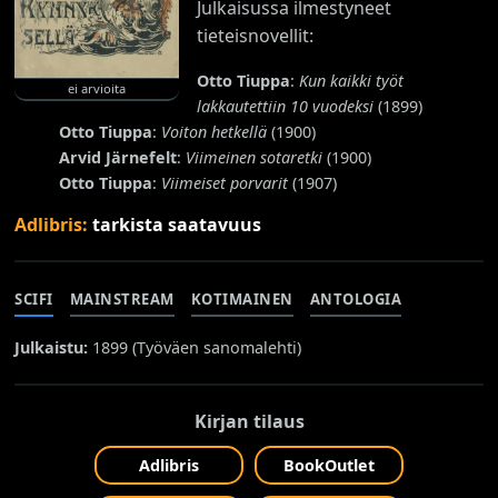
Julkaisussa ilmestyneet
tieteisnovellit:
Otto Tiuppa
:
Kun kaikki työt
ei arvioita
lakkautettiin 10 vuodeksi
(1899)
Otto Tiuppa
:
Voiton hetkellä
(1900)
Arvid Järnefelt
:
Viimeinen sotaretki
(1900)
Otto Tiuppa
:
Viimeiset porvarit
(1907)
Adlibris:
tarkista saatavuus
SCIFI
MAINSTREAM
KOTIMAINEN
ANTOLOGIA
Julkaistu:
1899 (
Työväen sanomalehti
)
Kirjan tilaus
Adlibris
BookOutlet