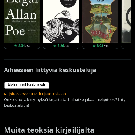
★ 8.34
★ 8.26
★ 8.08
★
/ 58
/ 43
/ 14
Aiheeseen liittyviä keskusteluja
Aloita uusi keskustelu
Kirjoita vieraana tai kirjaudu sisään.
Onko sinulla kysymyksiä kirjasta tai haluatko jakaa mielipiteesi? Liity
keskusteluun!
Muita teoksia kirjailijalta