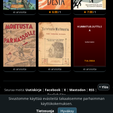
ei arvioita
★ 6.00
★ 7.00
/ 1
/ 1
ei arvioita
ei arvioita
ei arvioita
^ Ylös
Seuraa meitä:
Uutiskirje
|
Facebook
|
X
|
Mastodon
|
RSS
|
English Site
Sivustomme käyttää evästeitä takaaksemme parhaimman
Hostingpalvelun tarjoaa
Planeetta Internet Oy
käyttökokemuksen.
© 1996 - 2026 Risingshadow. Kaikki oikeudet pidätetään.
Tietosuoja
Hyväksy