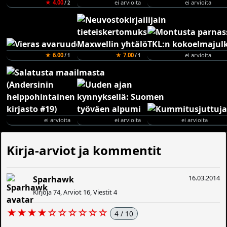
★ 4.00
ei arvioita
ei arvioita
/ 2
★ 6.00
★ 7.00
ei arvioita
/ 1
/ 1
ei arvioita
ei arvioita
ei arvioita
Kirja-arviot ja kommentit
16.03.2014
Sparhawk
Kirjoja 74, Arviot 16, Viestit 4
★★★★☆☆☆☆☆☆
4 / 10