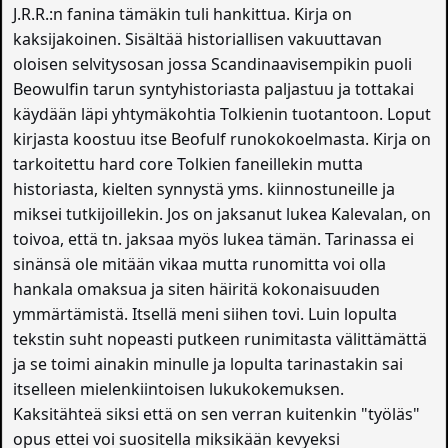
J.R.R.:n fanina tämäkin tuli hankittua. Kirja on
kaksijakoinen. Sisältää historiallisen vakuuttavan
oloisen selvitysosan jossa Scandinaavisempikin puoli
Beowulfin tarun syntyhistoriasta paljastuu ja tottakai
käydään läpi yhtymäkohtia Tolkienin tuotantoon. Loput
kirjasta koostuu itse Beofulf runokokoelmasta. Kirja on
tarkoitettu hard core Tolkien faneillekin mutta
historiasta, kielten synnystä yms. kiinnostuneille ja
miksei tutkijoillekin. Jos on jaksanut lukea Kalevalan, on
toivoa, että tn. jaksaa myös lukea tämän. Tarinassa ei
sinänsä ole mitään vikaa mutta runomitta voi olla
hankala omaksua ja siten häiritä kokonaisuuden
ymmärtämistä. Itsellä meni siihen tovi. Luin lopulta
tekstin suht nopeasti putkeen runimitasta välittämättä
ja se toimi ainakin minulle ja lopulta tarinastakin sai
itselleen mielenkiintoisen lukukokemuksen.
Kaksitähteä siksi että on sen verran kuitenkin "työläs"
opus ettei voi suositella miksikään kevyeksi