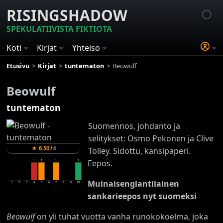
RISINGSHADOW
SPEKULATIIVISTA FIKTIOTA
Koti
Kirjat
Yhteisö
Etusivu
Kirjat
tuntematon
Beowulf
Beowulf
tuntematon
Suomennos, johdanto ja
selitykset: Osmo Pekonen ja Clive
★
6.50
/
4
Tolley. Sidottu, kansipaperi.
Eepos.
1
1
1
1
Muinaisenglantilainen
1
2
3
4
5
6
7
8
9
10
sankarieepos nyt suomeksi
Beowulf
on yli tuhat vuotta vanha runokokoelma, joka