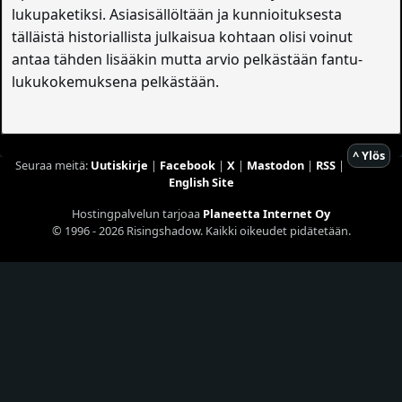
lukupaketiksi. Asiasisällöltään ja kunnioituksesta
tälläistä historiallista julkaisua kohtaan olisi voinut
antaa tähden lisääkin mutta arvio pelkästään fantu-
lukukokemuksena pelkästään.
^ Ylös
Seuraa meitä:
Uutiskirje
|
Facebook
|
X
|
Mastodon
|
RSS
|
English Site
Hostingpalvelun tarjoaa
Planeetta Internet Oy
© 1996 - 2026 Risingshadow. Kaikki oikeudet pidätetään.