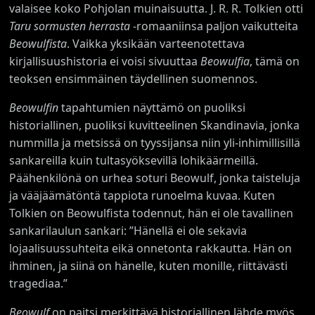
valaisee koko Pohjolan muinaisuutta. J. R. R. Tolkien otti
Taru sormusten herrasta
-romaaniinsa paljon vaikutteita
Beowulfista
. Vaikka yksikään varteenotettava
kirjallisuushistoria ei voisi sivuuttaa
Beowulfia
, tämä on
teoksen ensimmäinen täydellinen suomennos.
Beowulfin
tapahtumien näyttämö on puoliksi
historiallinen, puoliksi kuvitteelinen Skandinavia, jonka
nummilla ja metsissä on tyyssijansa niin yli-inhimillisillä
sankareilla kuin tultasyöksevillä lohikäärmeillä.
Päähenkilönä on urhea soturi Beowulf, jonka taisteluja
ja vääjäämätöntä tappiota runoelma kuvaa. Kuten
Tolkien on Beowulfista todennut, hän ei ole tavallinen
sankarilaulun sankari: ”Hänellä ei ole sekavia
lojaalisuussuhteita eikä onnetonta rakkautta. Hän on
ihminen, ja siinä on hänelle, kuten monille, riittävästi
tragediaa.”
Beowulf
on paitsi merkittävä historiallinen lähde myös