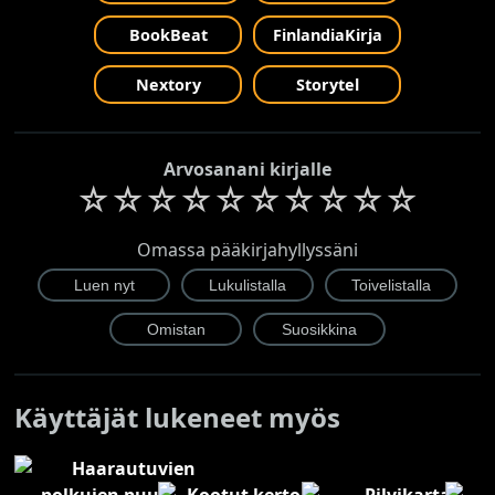
BookBeat
FinlandiaKirja
Nextory
Storytel
Arvosanani kirjalle
☆
☆
☆
☆
☆
☆
☆
☆
☆
☆
Omassa pääkirjahyllyssäni
Käyttäjät lukeneet myös