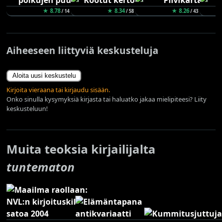
★ 8.78
★ 8.34
★ 8.26
/ 14
/ 58
/ 43
Aiheeseen liittyviä keskusteluja
Aloita uusi keskustelu
Kirjoita vieraana tai kirjaudu sisään.
Onko sinulla kysymyksiä kirjasta tai haluatko jakaa mielipiteesi? Liity
keskusteluun!
Muita teoksia kirjailijalta
tuntematon