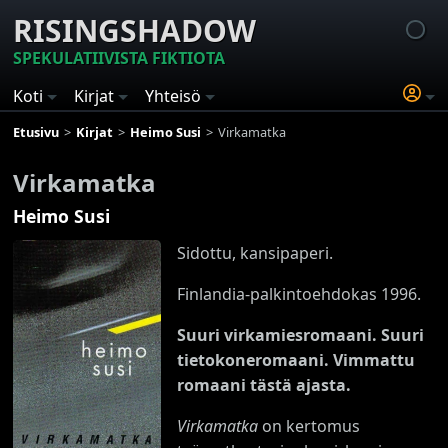
RISINGSHADOW
SPEKULATIIVISTA FIKTIOTA
Koti
Kirjat
Yhteisö
Etusivu
Kirjat
Heimo Susi
Virkamatka
Virkamatka
Heimo Susi
Sidottu, kansipaperi.
Finlandia-palkintoehdokas 1996.
Suuri virkamiesromaani. Suuri
tietokoneromaani. Vimmattu
romaani tästä ajasta.
Virkamatka
on kertomus