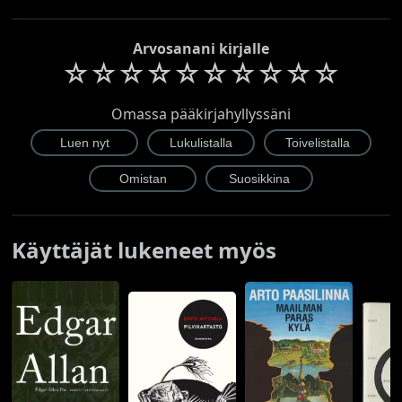
Arvosanani kirjalle
☆
☆
☆
☆
☆
☆
☆
☆
☆
☆
Omassa pääkirjahyllyssäni
Käyttäjät lukeneet myös