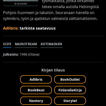
työmatkasta, jonka virkamies
ei arvioita
tekee omalla autolla Helsingistä
Pohjois-Suomeen ja takaisin. Seuranaan hänellä on
sylimikro, työn ja ajattelun välineistä välttämättömin.
Adlibris:
tarkista saatavuus
SCIFI
MAINSTREAM
KOTIMAINEN
Julkaistu:
1996 (
Otava
)
Kirjan tilaus
Adlibris
BookOutlet
BookBeat
FinlandiaKirja
Nextory
Storytel