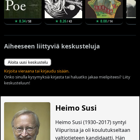
★ 8.34
★ 8.26
★ 8.08
★
/ 58
/ 43
/ 14
Aiheeseen liittyviä keskusteluja
Aloita uusi keskustelu
Kirjoita vieraana tai kirjaudu sisään.
Onko sinulla kysymyksiä kirjasta tai haluatko jakaa mielipiteesi? Liity
keskusteluun!
Heimo Susi
Heimo Susi (1930–2017) syntyi
Viipurissa ja oli koulutukseltaan
valtiotieteen kandidaatti. Hän