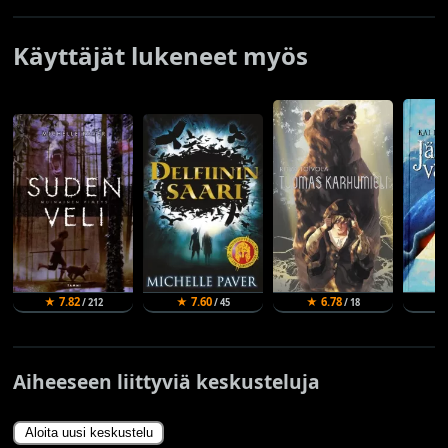
Käyttäjät lukeneet myös
★ 7.82
★ 7.60
★ 6.78
★
/ 212
/ 45
/ 18
Aiheeseen liittyviä keskusteluja
Aloita uusi keskustelu