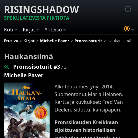
RISINGSHADOW
SPEKULATIIVISTA FIKTIOTA
Koti
Kirjat
Yhteisö
Etusivu
Kirjat
Michelle Paver
Pronssisoturit
Haukansilmä
Haukansilmä
Pronssisoturit #3
/ 3
Michelle Paver
Alkuteos ilmestynyt 2014.
Suomentanut Marja Helanen.
Kartta ja kuvitukset: Fred Van
Deelen. Sidottu, kansipaperi.
Pronssikauden Kreikkaan
sijoittuvan historiallisen
seikkailusarjan jännittävä