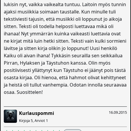
lukisin nyt, vaikka vaikealta tuntuu. Laitoin myös tunnin
ajaksi musiikkia soimaan taustalle. Kun minulle tuli
tekstiviesti tajusin, että musiikki oli loppunut jo aikoja
sitten. Teksti oli todella helposti luettavaa mikä oli
ihanaa! Nyt ymmärrän kuinka vaikeasti luettavia ovat
ne kirjat mitä luin hetki sitten. Teksti vain kulki sormieni
lävitse ja sitten kirja olikin jo loppunut! Uusi henkilö
Kaiku oli aivan ihana! Tykkäsin seurailla sen seikkailua
Pirran, Hylaksen ja Täystuhon kanssa. Olin myös
positiivisesti yllättynyt kun Täystuho ei jäänyt pois tästä
osasta kirjaa. Oli hienoa, että hahmot olivat kehittyneet
ja heistä oli tullut vanhempia. Odotan innolla seuraavaa
osaa. Suosittelen!
16.09.2015
Kurlauspommi
Kirjoja 5, Arviot 1