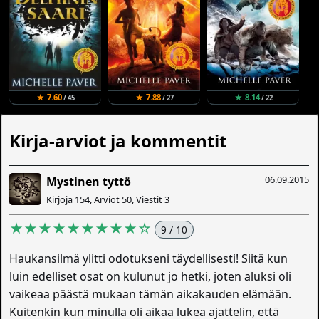
★ 7.60
★ 7.88
★ 8.14
/ 45
/ 27
/ 22
Kirja-arviot ja kommentit
06.09.2015
Mystinen tyttö
Kirjoja 154, Arviot 50, Viestit 3
★★★★★★★★★☆
9 / 10
Haukansilmä ylitti odotukseni täydellisesti! Siitä kun
luin edelliset osat on kulunut jo hetki, joten aluksi oli
vaikeaa päästä mukaan tämän aikakauden elämään.
Kuitenkin kun minulla oli aikaa lukea ajattelin, että