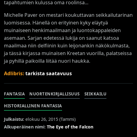
tapahtumien kulussa oma roolinsa...
Michelle Paver on mestari koukuttavan seikkailutarinan
luomisessa. Hänellä on erityinen kyky eläytyä
muinaiseen henkimaailmaan ja luontokappaleiden
asemaan. Sarjan edetessä lukija on saanut katsoa
maailmaa niin delfiinin kuin leijonankin näkökulmasta,
ja tässä kirjassa muinaisen Kreetan vuorilla, palatseissa
ja pyhillä paikoilla liitää nuori haukka.
Adlibris:
tarkista saatavuus
FANTASIA
NUORTENKIRJALLISUUS
SEIKKAILU
HISTORIALLINEN FANTASIA
Julkaistu:
elokuu 26, 2015 (
Tammi
)
Alkuperäinen nimi:
The Eye of the Falcon