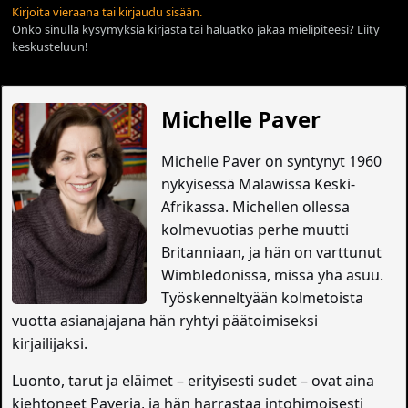
Kirjoita vieraana tai kirjaudu sisään.
Onko sinulla kysymyksiä kirjasta tai haluatko jakaa mielipiteesi? Liity
keskusteluun!
Michelle Paver
Michelle Paver on syntynyt 1960
nykyisessä Malawissa Keski-
Afrikassa. Michellen ollessa
kolmevuotias perhe muutti
Britanniaan, ja hän on varttunut
Wimbledonissa, missä yhä asuu.
Työskenneltyään kolmetoista
vuotta asianajajana hän ryhtyi päätoimiseksi
kirjailijaksi.
Luonto, tarut ja eläimet – erityisesti sudet – ovat aina
kiehtoneet Paveria, ja hän harrastaa intohimoisesti