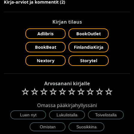
Kirja-arviot ja kommentit (2)
Kirjan tilaus
Adlibris
BookOutlet
BookBeat
FinlandiaKirja
Nextory
Storytel
Arvosanani kirjalle
☆
☆
☆
☆
☆
☆
☆
☆
☆
☆
Omassa pääkirjahyllyssäni