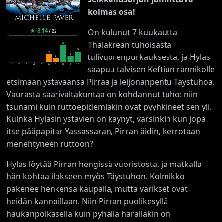
kolmas osa!
On kulunut 7 kuukautta
★
8.14
/
22
Thalakrean tuhoisasta
8
5
4
tulivuorenpurkauksesta, ja Hylas
3
2
1
2
3
4
5
6
7
8
9
10
saapuu talvisen Keftiun rannikolle
etsimään ystäväänsä Pirraa ja leijonanpentu Täystuhoa.
Vaurasta saarivaltakuntaa on kohdannut tuho: niin
tsunami kuin ruttoepidemiakin ovat pyyhkineet sen yli.
Kuinka Hylasin ystävien on käynyt, varsinkin kun jopa
itse pääpapitar Yassassaran, Pirran äidin, kerrotaan
menehtyneen ruttoon?
Hylas löytää Pirran hengissä vuoristosta, ja matkalla
hän kohtaa ilokseen myös Täystuhon. Kolmikko
pakenee henkensä kaupalla, mutta varikset ovat
heidän kannoillaan. Niin Pirran puolikesyllä
haukanpoikasella kuin pyhällä härälläkin on