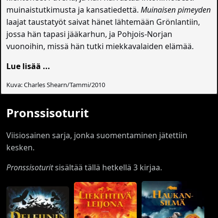
muinaistutkimusta ja kansatiedettä.
Muinaisen pimeyden
laajat taustatyöt saivat hänet lähtemään Grönlantiin,
jossa hän tapasi jääkarhun, ja Pohjois-Norjan
vuonoihin, missä hän tutki miekkavalaiden elämää.
Lue lisää ...
Kuva: Charles Shearn/Tammi/2010
Pronssisoturit
Viisiosainen sarja, jonka suomentaminen jätettiin
kesken.
Pronssisoturit
sisältää tällä hetkellä 3 kirjaa.