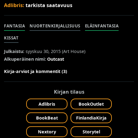
Adlibris:
tarkista saatavuus
FANTASIA
NUORTENKIRJALLISUUS
ELÄINFANTASIA
KISSAT
Julkaistu:
syyskuu 30, 2015 (
Art House
)
Alkuperäinen nimi:
Outcast
Kirja-arviot ja kommentit (3)
Kirjan tilaus
Adlibris
BookOutlet
BookBeat
FinlandiaKirja
Nextory
Storytel