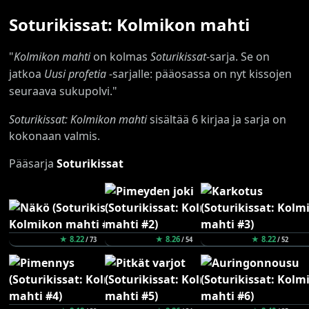
Soturikissat: Kolmikon mahti
"
Kolmikon mahti
on kolmas
Soturikissat
-sarja. Se on
jatkoa
Uusi profetia
-sarjalle: pääosassa on nyt kissojen
seuraava sukupolvi."
Soturikissat: Kolmikon mahti
sisältää 6 kirjaa ja sarja on
kokonaan valmis.
Pääsarja
Soturikissat
★ 8.22
★ 8.26
★ 8.22
/ 73
/ 54
/ 52