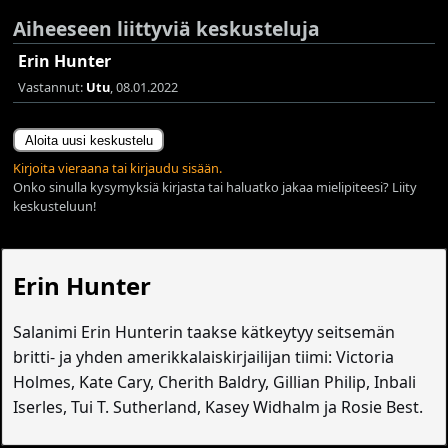
Aiheeseen liittyviä keskusteluja
Erin Hunter
Vastannut:
Utu
, 08.01.2022
Aloita uusi keskustelu
Kirjoita vieraana tai kirjaudu sisään.
Onko sinulla kysymyksiä kirjasta tai haluatko jakaa mielipiteesi? Liity
keskusteluun!
Erin Hunter
Salanimi Erin Hunterin taakse kätkeytyy seitsemän
britti- ja yhden amerikkalaiskirjailijan tiimi: Victoria
Holmes, Kate Cary, Cherith Baldry, Gillian Philip, Inbali
Iserles, Tui T. Sutherland, Kasey Widhalm ja Rosie Best.