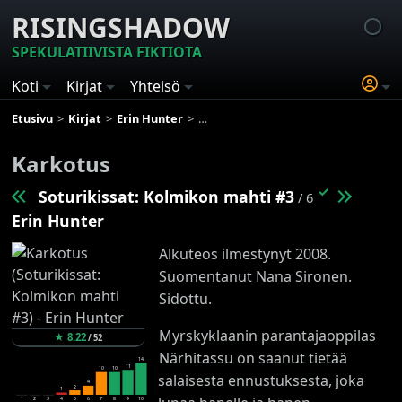
RISINGSHADOW
SPEKULATIIVISTA FIKTIOTA
Koti
Kirjat
Yhteisö
Etusivu
Kirjat
Erin Hunter
Soturikissat: Kolmikon mahti
Kar
Karkotus
✓
Soturikissat: Kolmikon mahti #3
/ 6
Erin Hunter
Alkuteos ilmestynyt 2008.
Suomentanut Nana Sironen.
Sidottu.
Myrskyklaanin parantajaoppilas
★
8.22
/
52
Närhitassu on saanut tietää
14
11
10
10
salaisesta ennustuksesta, joka
4
2
1
1
2
3
4
5
6
7
8
9
10