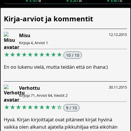
★ 8.18
★ 8.26
★ 8.40
/ 38
/ 34
/ 35
Kirja-arviot ja kommentit
12.12.2015
Misu
Kirjoja 4, Arviot 1
★★★★★★★★★★
10 / 10
En oo lukenu vielä, mutta teidän että on ihana:)
30.11.2015
Verhottu
Kirjoja 71, Arviot 64, Viestit 2
★★★★★★★★★☆
9 / 10
Hyvä. Kirjan kirjoittajat ovat pitäneet kirjat hyvinä
vaikka olen alkanut ajatella pikkuhiljaa että eiköhän