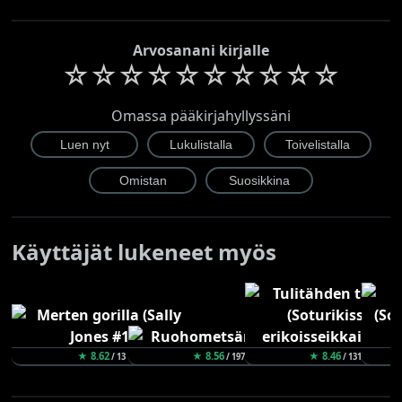
Arvosanani kirjalle
☆
☆
☆
☆
☆
☆
☆
☆
☆
☆
Omassa pääkirjahyllyssäni
Käyttäjät lukeneet myös
★ 8.62
★ 8.56
★ 8.46
/ 13
/ 197
/ 131