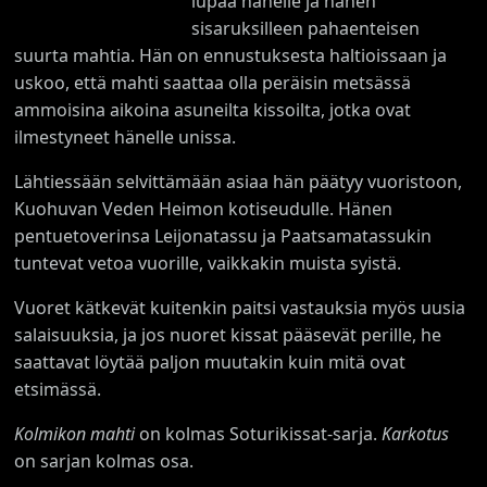
lupaa hänelle ja hänen
sisaruksilleen pahaenteisen
suurta mahtia. Hän on ennustuksesta haltioissaan ja
uskoo, että mahti saattaa olla peräisin metsässä
ammoisina aikoina asuneilta kissoilta, jotka ovat
ilmestyneet hänelle unissa.
Lähtiessään selvittämään asiaa hän päätyy vuoristoon,
Kuohuvan Veden Heimon kotiseudulle. Hänen
pentuetoverinsa Leijonatassu ja Paatsamatassukin
tuntevat vetoa vuorille, vaikkakin muista syistä.
Vuoret kätkevät kuitenkin paitsi vastauksia myös uusia
salaisuuksia, ja jos nuoret kissat pääsevät perille, he
saattavat löytää paljon muutakin kuin mitä ovat
etsimässä.
Kolmikon mahti
on kolmas Soturikissat-sarja.
Karkotus
on sarjan kolmas osa.