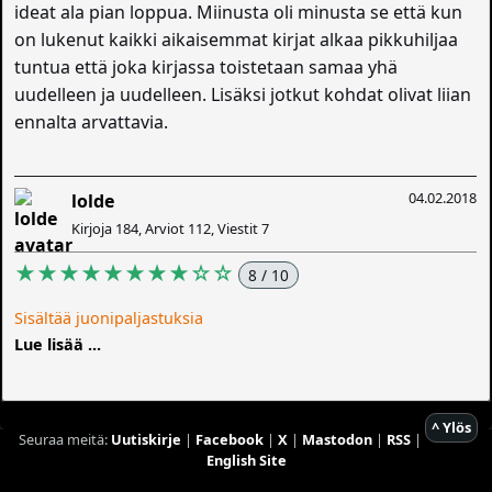
ideat ala pian loppua. Miinusta oli minusta se että kun
on lukenut kaikki aikaisemmat kirjat alkaa pikkuhiljaa
tuntua että joka kirjassa toistetaan samaa yhä
uudelleen ja uudelleen. Lisäksi jotkut kohdat olivat liian
ennalta arvattavia.
04.02.2018
lolde
Kirjoja 184, Arviot 112, Viestit 7
★★★★★★★★☆☆
8 / 10
Sisältää juonipaljastuksia
Lue lisää ...
^ Ylös
Seuraa meitä:
Uutiskirje
|
Facebook
|
X
|
Mastodon
|
RSS
|
English Site