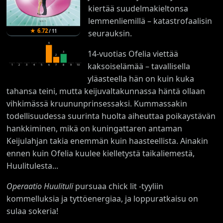
kiertää suudelmakieltonsa
lemmenliemillä – katastrofaalisin
★
6.72
/
11
seurauksin.
6
14-vuotias Ofelia viettää
3
2
kaksoiselämää – tavallisella
1
2
3
4
5
6
7
8
9
10
yläasteella hän on kuin kuka
tahansa teini, mutta keijuvaltakunnassa häntä ollaan
vihkimässä kruununprinsessaksi. Kummassakin
todellisuudessa suurinta huolta aiheuttaa poikaystävän
hankkiminen, mikä on kuningattaren antaman
Keijulahjan takia enemmän kuin haasteellista. Ainakin
ennen kuin Ofelia kuulee kielletystä taikaliemestä,
Huulitulesta...
Operaatio Huulituli
pursuaa chick lit -tyyliin
kommelluksia ja tyttöenergiaa, ja loppuratkaisu on
sulaa sokeria!