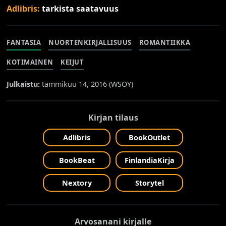
Adlibris:
tarkista saatavuus
FANTASIA
NUORTENKIRJALLISUUS
ROMANTIIKKA
KOTIMAINEN
KEIJUT
Julkaistu:
tammikuu 14, 2016 (
WSOY
)
Kirjan tilaus
Adlibris
BookOutlet
BookBeat
FinlandiaKirja
Nextory
Storytel
Arvosanani kirjalle