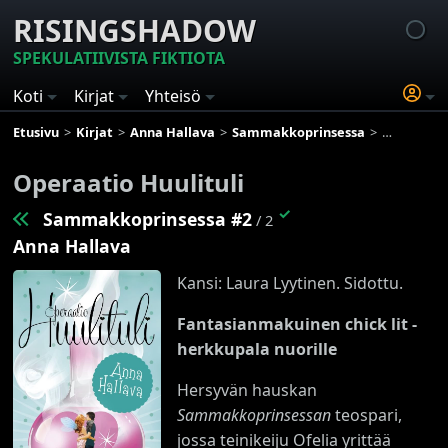
RISINGSHADOW
SPEKULATIIVISTA FIKTIOTA
Koti
Kirjat
Yhteisö
Etusivu
Kirjat
Anna Hallava
Sammakkoprinsessa
Operaatio H
Operaatio Huulituli
✓
Sammakkoprinsessa #2
/ 2
Anna Hallava
Kansi: Laura Lyytinen. Sidottu.
Fantasianmakuinen chick lit -
herkkupala nuorille
Hersyvän hauskan
Sammakkoprinsessan
teospari,
jossa teinikeiju Ofelia yrittää