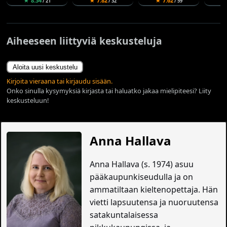
★ 8.34
★ 7.82
★ 7.62
★
/ 21
/ 32
/ 59
Aiheeseen liittyviä keskusteluja
Aloita uusi keskustelu
Kirjoita vieraana tai kirjaudu sisään.
Onko sinulla kysymyksiä kirjasta tai haluatko jakaa mielipiteesi? Liity
keskusteluun!
Anna Hallava
Anna Hallava (s. 1974) asuu
pääkaupunkiseudulla ja on
ammatiltaan kieltenopettaja. Hän
vietti lapsuutensa ja nuoruutensa
satakuntalaisessa