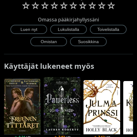
☆
☆
☆
☆
☆
☆
☆
☆
☆
☆
Omassa pääkirjahyllyssäni
Käyttäjät lukeneet myös