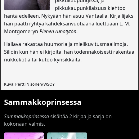
pikkukaupungissa, ja
pikkukaupunkilaisuus kiehtoo
häntä edelleen. Nykyään hän asuu Vantaalla. Kirjailijaksi
hän päätti ryhtyä kahdeksanvuotiaana luettuaan L. M.
Montgomeryn
Pienen runotytön
.
Hallava rakastaa huumoria ja mielikuvitusmaailmoja.
Silloin kun hän ei kirjoita, hän todennäköisesti rakentaa
nukkekotia tai kutoo kynsikkäitä.
Kuva: Pertti Nisonen/WSOY
Sammakkoprinsessa
Sammakkoprinsessa
sisältää 2 kirjaa ja sarja on
kokonaan valmis.