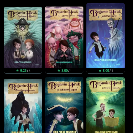
★ 9.26
★ 8.00
★ 8.00
/ 4
/ 1
/ 1