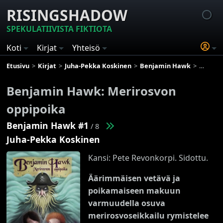
RISINGSHADOW
SPEKULATIIVISTA FIKTIOTA
Koti
Kirjat
Yhteisö
Etusivu
Kirjat
Juha-Pekka Koskinen
Benjamin Hawk
Benjami
Benjamin Hawk: Merirosvon
oppipoika
Benjamin Hawk #1
/ 8
Juha-Pekka Koskinen
Kansi: Pete Revonkorpi. Sidottu.
Äärimmäisen vetävä ja
poikamaiseen makuun
varmuudella osuva
merirosvoseikkailu rymistelee