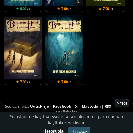
★ 8.00
★ 7.00
★ 7.00
/ 1
/ 1
/ 1
★ 7.00
★ 7.00
/ 1
/ 1
^ Ylös
Seuraa meitä:
Uutiskirje
|
Facebook
|
X
|
Mastodon
|
RSS
|
English Site
Sivustomme käyttää evästeitä takaaksemme parhaimman
Hostingpalvelun tarjoaa
Planeetta Internet Oy
käyttökokemuksen.
© 1996 - 2026 Risingshadow. Kaikki oikeudet pidätetään.
Tietosuoja
Hyväksy