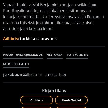
Vapaat tuulet vievät Benjaminin hurjaan seikkailuun
Port Royalin vesille, jossa jokainen etsii onneaan
keinoja kaihtamatta. Uusien ystäviensä avulla Benjamin
ei aio jää toiseksi. Jos tahtoo rikastua, pitää katsoa
ahterin sijaan kokkaa kohti!
Adlibris:
tarkista saatavuus
NUORTENKIRJALLISUUS
HISTORIA
KOTIMAINEN
MERISEIKKAILU
Julkaistu:
maaliskuu 16, 2016 (
Karisto
)
Kirjan tilaus
Adlibris
BookOutlet