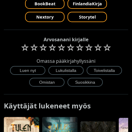
BookBeat
FinlandiaKirja
Nextory
Storytel
Arvosanani kirjalle
☆
☆
☆
☆
☆
☆
☆
☆
☆
☆
Omassa pääkirjahyllyssäni
Käyttäjät lukeneet myös