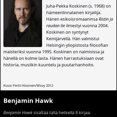
Juha-Pekka Koskinen (s. 1968) on
hämeenlinnalainen kirjailija.
Hänen esikoisromaaninsa
Ristin ja
raudan tie
ilmestyi vuonna 2004.
Koskinen on syntynyt
Kemijärvellä. Hän valmistui
Helsingin yliopistosta filosofian
maisteriksi vuonna 1995. Koskinen on naimisissa ja
hänellä on kolme lasta. Hänen harrastuksiaan ovat
historia, musiikin kuuntelu ja puutarhanhoito.
Kuva: Pertti Nisonen/Wsoy 2012
Benjamin Hawk
Benjamin Hawk
sisältää tällä hetkellä 8 kirjaa.