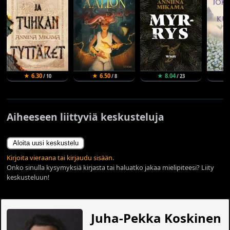
★ 6.30
★ 6.50
★ 8.04
★
/ 10
/ 8
/ 23
Aiheeseen liittyviä keskusteluja
Aloita uusi keskustelu
Kirjoita vieraana tai kirjaudu sisään.
Onko sinulla kysymyksiä kirjasta tai haluatko jakaa mielipiteesi? Liity
keskusteluun!
Juha-Pekka Koskinen