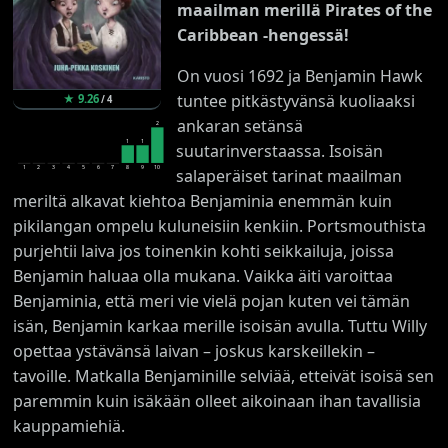
maailman merillä Pirates of the
Caribbean -hengessä!
On vuosi 1692 ja Benjamin Hawk
tuntee pitkästyvänsä kuoliaaksi
★
9.26
/
4
ankaran setänsä
2
1
1
suutarinverstaassa. Isoisän
1
2
3
4
5
6
7
8
9
10
salaperäiset tarinat maailman
meriltä alkavat kiehtoa Benjaminia enemmän kuin
pikilangan ompelu kuluneisiin kenkiin. Portsmouthista
purjehtii laiva jos toinenkin kohti seikkailuja, joissa
Benjamin haluaa olla mukana. Vaikka äiti varoittaa
Benjaminia, että meri vie vielä pojan kuten vei tämän
isän, Benjamin karkaa merille isoisän avulla. Tuttu Willy
opettaa ystävänsä laivan – joskus karskeillekin –
tavoille. Matkalla Benjaminille selviää, etteivät isoisä sen
paremmin kuin isäkään olleet aikoinaan ihan tavallisia
kauppamiehiä.