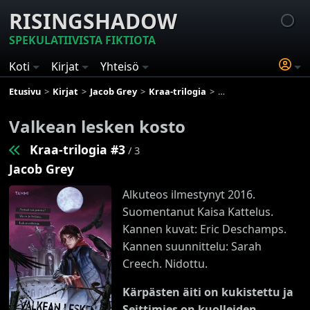
RISINGSHADOW
SPEKULATIIVISTA FIKTIOTA
Koti
Kirjat
Yhteisö
Etusivu
Kirjat
Jacob Grey
Kraa-trilogia
Valkean lesken kosto
Valkean lesken kosto
Kraa-trilogia #3
/ 3
Jacob Grey
Alkuteos ilmestynyt 2016.
Suomentanut Kaisa Kattelus.
Kannen kuvat: Eric Deschamps.
Kannen suunnittelu: Sarah
Creech. Nidottu.
Kärpästen äiti on kukistettu ja
Seittimies on kuolleiden