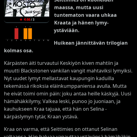
maassa, mutta uusi
tuntematon vaara uhkaa
★
4.66
/
3
Kraata ja hänen lymy-
1
1
1
ystäviään.
1
2
3
4
5
6
7
8
9
10
Huikean jännittävän trilogian
kolmas osa.
Kärpästen äiti turvautui Keskiyön kiven mahtiin ja
muutti Blackstonen vankilan vangit mahtaviksi lymyiksi.
Nyt uudet lymyt mellastavat kaupungin kaduilla
tekemässä rikoksia eläinkumppaniensa avulla. Mutta
he eivät toimi omin päin: joku antaa heille käskyjä. Uusi
hämähäkkilymy, Valkea leski, punoo jo juoniaan, ja
kauhukseen Kraa tajuaa, että hän on Selina -
kärpäslymyn tytär, Kraan ystävä.
Kraa on varma, että Seittimies on ottanut Selinan
valtaansa. Hän haluaa vapauttaa ystävänsä hämähäkin