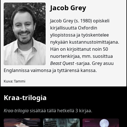
Jacob Grey
Jacob Grey (s. 1980) opiskeli
kirjallisuutta Oxfordin
yliopistossa ja työskentelee
nykyään kustannustoimittajana.
Hän on kirjoittanut noin 50
nuortenkirjaa, mm. suosittua
Beast Quest
-sarjaa. Grey asuu
Englannissa vaimonsa ja tyttärensä kanssa.
Kuva: Tammi
Kraa-trilogia
Kraa-trilogia
sisältää tällä hetkellä 3 kirjaa.