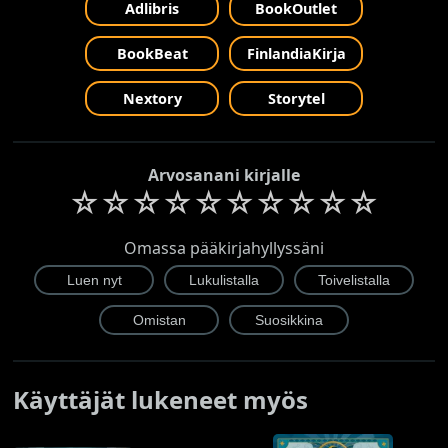
Adlibris
BookOutlet
BookBeat
FinlandiaKirja
Nextory
Storytel
Arvosanani kirjalle
☆
☆
☆
☆
☆
☆
☆
☆
☆
☆
Omassa pääkirjahyllyssäni
Käyttäjät lukeneet myös