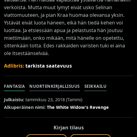
verkoista. Mutta muut lymyt eivät usko Selinan
viattomuuteen, ja pian Kraa huomaa olevansa yksin.
Ystävät eivät luota häneen, eikä hän tiedä kehen voi
luottaa. Ja etsiessään apua ja pelastusta hän joutuu
miettimään, onko mikään, mitä hänelle on opetettu,
sittenkään totta. Edes rakkaiden varisten tuki ei aina
ole itsestäänselvää.
Adlibris:
tarkista saatavuus
FANTASIA
NUORTENKIRJALLISUUS
SEIKKAILU
Julkaistu:
tammikuu 23, 2018 (
Tammi
)
Alkuperäinen nimi:
The White Widow's Revenge
Kirjan tilaus