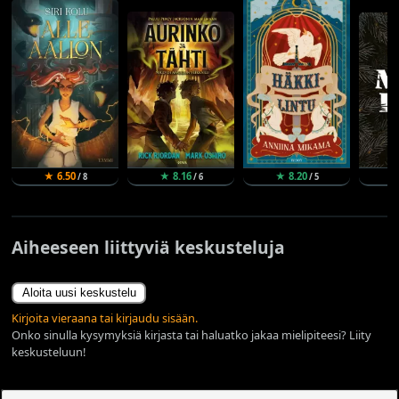
★ 6.50
★ 8.16
★ 8.20
★
/ 8
/ 6
/ 5
Aiheeseen liittyviä keskusteluja
Aloita uusi keskustelu
Kirjoita vieraana tai kirjaudu sisään.
Onko sinulla kysymyksiä kirjasta tai haluatko jakaa mielipiteesi? Liity
keskusteluun!