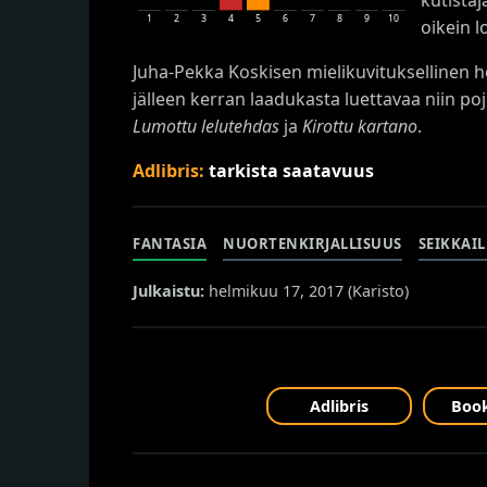
1
2
3
4
5
6
7
8
9
10
oikein l
Juha-Pekka Koskisen mielikuvituksellinen h
jälleen kerran laadukasta luettavaa niin po
Lumottu lelutehdas
ja
Kirottu kartano
.
Adlibris:
tarkista saatavuus
FANTASIA
NUORTENKIRJALLISUUS
SEIKKAI
Julkaistu:
helmikuu 17, 2017 (
Karisto
)
Adlibris
Book