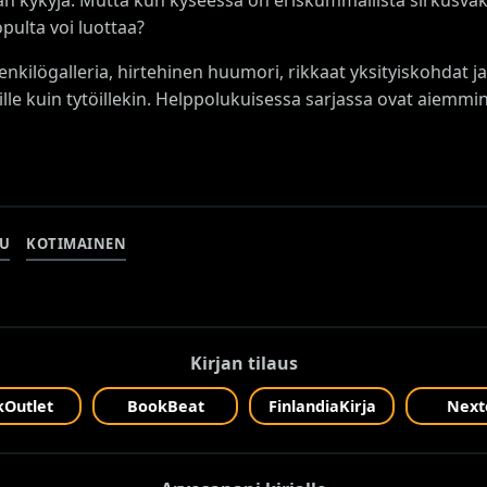
opulta voi luottaa?
enkilögalleria, hirtehinen huumori, rikkaat yksityiskohdat
jille kuin tytöillekin. Helppolukuisessa sarjassa ovat aiemm
LU
KOTIMAINEN
Kirjan tilaus
Outlet
BookBeat
FinlandiaKirja
Next