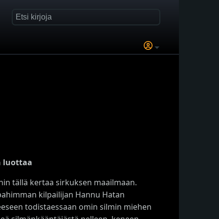
 luottaa
nin tällä kertaa sirkuksen maailmaan.
 pahimman kilpailijan Hannu Hatan
eeseen todistaessaan omin silmin miehen
keä silmänkääntäjästä pelleen, keneen