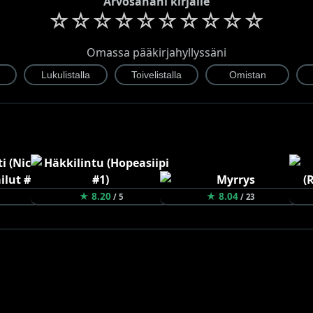
Arvosanani kirjalle
☆
☆
☆
☆
☆
☆
☆
☆
☆
☆
Omassa pääkirjahyllyssäni
★ 8.20
★ 8.04
/ 5
/ 23