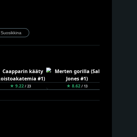
★ 9.22
★ 8.62
★ 8.30
/ 23
/ 13