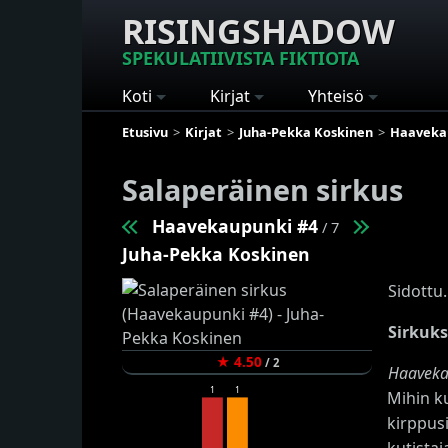
RISINGSHADOW
SPEKULATIIVISTA FIKTIOTA
Koti
Kirjat
Yhteisö
Etusivu
Kirjat
Juha-Pekka Koskinen
Haaveka
Salaperäinen sirkus
Haavekaupunki #4
/ 7
Juha-Pekka Koskinen
Sidottu.
Sirkuk
★
4.50
/
2
Haaveka
1
1
Mihin k
kirppus
kutista