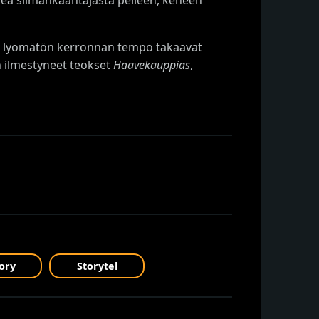
 ja lyömätön kerronnan tempo takaavat
in ilmestyneet teokset
Haavekauppias
,
ory
Storytel