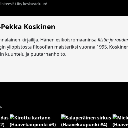
ipiteesi? Liity keskusteluun!
-Pekka Koskinen
nnalainen kirjailija. Hänen esikoisromaaninsa
Ristin ja raudan
gin yliopistosta filosofian maisteriksi vuonna 1995. Koskine
in kuuntelu ja puutarhanhoito.
a.