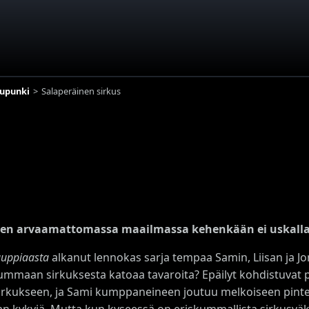
upunki
Salaperäinen sirkus
sen arvaamattomassa maailmassa kehenkään ei uskalla
uppiaasta
alkanut lennokas sarja tempaa Samin, Liisan ja Jo
ummaan sirkuksesta katoaa tavaroita? Epäilyt kohdistuvat
irkukseen, ja Sami kumppaneineen joutuu melkoiseen pint
jan kykyjä. Mutta kun kyseessä on eriskummallista sirkusvä