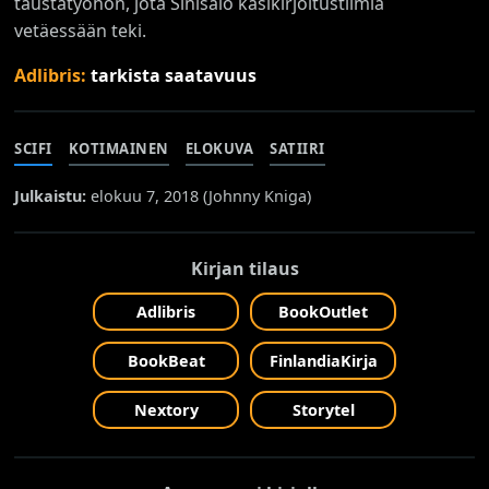
taustatyöhön, jota Sinisalo käsikirjoitustiimiä
vetäessään teki.
Adlibris:
tarkista saatavuus
SCIFI
KOTIMAINEN
ELOKUVA
SATIIRI
Julkaistu:
elokuu 7, 2018 (
Johnny Kniga
)
Kirjan tilaus
Adlibris
BookOutlet
BookBeat
FinlandiaKirja
Nextory
Storytel