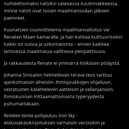
nuhteettomaksi natsiksi salaisessa kuulinnakkeessa,
minne natsit ovat toisen maailmansodan jälkeen
paenneet.
Kuunatsien suunnittelema maailmanvalloitus vie
Renaten Maan kamaralle, ja hän kohtaa kulttuurisokin:
kaikki on outoa ja uskomatonta – ennen kaikkea
läntisessä maailmassa vallitseva ylenpalttisuus.
Ja rakkaudesta Renate ei ymmärrä hölkäsen pöläystä.
Johanna Sinisalon helmeilevän terävä teos tarttuu
ajankohtaisiin aiheisiin: ihmisjoukkojen ohjailuun,
vastatusten kalahteleviin aatteisiin ja vallanjanoon.
Ihmiskunnan mittaamattomasta typeryydestä
puhumattakaan.
Renaten tarina
pohjautuu
Iron Sky
-
elokuvakäsikirjoituksen varhaisiin versioihin ja