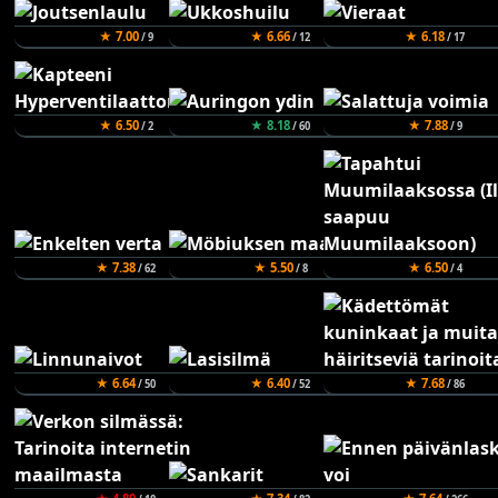
★ 7.00
★ 6.66
★ 6.18
/ 9
/ 12
/ 17
★ 6.50
★ 8.18
★ 7.88
/ 2
/ 60
/ 9
★ 7.38
★ 5.50
★ 6.50
/ 62
/ 8
/ 4
★ 6.64
★ 6.40
★ 7.68
/ 50
/ 52
/ 86