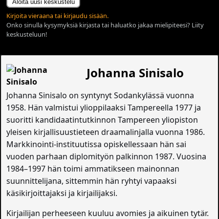
Aloita uusi keskustelu
Kirjoita vieraana tai kirjaudu sisään.
Onko sinulla kysymyksiä kirjasta tai haluatko jakaa mielipiteesi? Liity
keskusteluun!
Johanna Sinisalo
Johanna Sinisalo on syntynyt Sodankylässä vuonna
1958. Hän valmistui ylioppilaaksi Tampereella 1977 ja
suoritti kandidaatintutkinnon Tampereen yliopiston
yleisen kirjallisuustieteen draamalinjalla vuonna 1986.
Markkinointi-instituutissa opiskellessaan hän sai
vuoden parhaan diplomityön palkinnon 1987. Vuosina
1984–1997 hän toimi ammatikseen mainonnan
suunnittelijana, sittemmin hän ryhtyi vapaaksi
käsikirjoittajaksi ja kirjailijaksi.
Kirjailijan perheeseen kuuluu avomies ja aikuinen tytär.