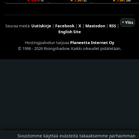
★ 4.80
★ 7.34
★ 7.64
/ 10
/ 82
/ 266
^ Ylös
Seuraa meitä:
Uutiskirje
|
Facebook
|
X
|
Mastodon
|
RSS
|
English Site
Hostingpalvelun tarjoaa
Planeetta Internet Oy
© 1996 - 2026 Risingshadow. Kaikki oikeudet pidätetään.
Sivustomme käyttää evästeitä takaaksemme parhaimman