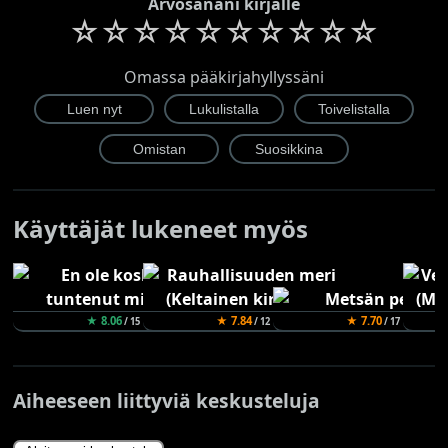
Arvosanani kirjalle
☆
☆
☆
☆
☆
☆
☆
☆
☆
☆
Omassa pääkirjahyllyssäni
Käyttäjät lukeneet myös
★ 8.06
★ 7.84
★ 7.70
/ 15
/ 12
/ 17
Aiheeseen liittyviä keskusteluja