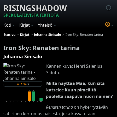
RISINGSHADOW
SPEKULATIIVISTA FIKTIOTA
Koti
Kirjat
Yhteisö
Etusivu
Kirjat
Johanna Sinisalo
Iron Sky: Renaten tarina
Iron Sky: Renaten tarina
Johanna Sinisalo
Kannen kuva: Henri Salenius.
Sidottu.
Miltä näyttää Maa, kun sitä
★
7.86
/
7
katselee Kuun pimeältä
3
3
puolelta saapuva nuori nainen?
1
1
2
3
4
5
6
7
8
9
10
Renaten tarina
on hykerryttävän
satiirinen kertomus naisesta, joka kasvatetaan