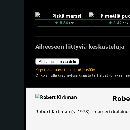
★ 8.64
★ 8.42
/ 11
/ 17
Aiheeseen liittyviä keskusteluja
Aloita uusi keskustelu
Kirjoita vieraana tai kirjaudu sisään.
Onko sinulla kysymyksiä kirjasta tai haluatko jakaa miel
Robe
Robert Kirkman (s. 1978) on amerikkalainen sar