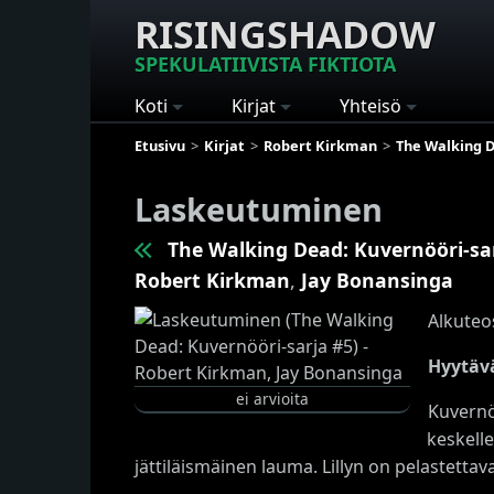
RISINGSHADOW
SPEKULATIIVISTA FIKTIOTA
Koti
Kirjat
Yhteisö
Etusivu
Kirjat
Robert Kirkman
The Walking D
Laskeutuminen
The Walking Dead: Kuvernööri-sa
Robert Kirkman
,
Jay Bonansinga
Alkuteo
Hyytävä
ei arvioita
Kuvernö
keskelle
jättiläismäinen lauma. Lillyn on pelastettav