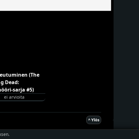
ei arvioita
^ Ylös
ksen.