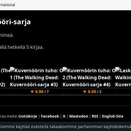
rnational
öri-sarja
 nimeä.
llä hetkellä 5 kirjaa.
★ 6.86
★ 6.00
/ 7
/ 2
raa meitä:
Uutiskirje
|
Facebook
|
X
|
Mastodon
|
RSS
|
English Site
Hostingpalvelun tarjoaa
Planeetta Internet Oy
stomme käyttää evästeitä takaaksemme parhaimman käyttökokemu