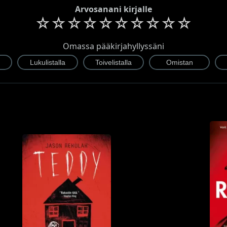
Arvosanani kirjalle
☆
☆
☆
☆
☆
☆
☆
☆
☆
☆
Omassa pääkirjahyllyssäni