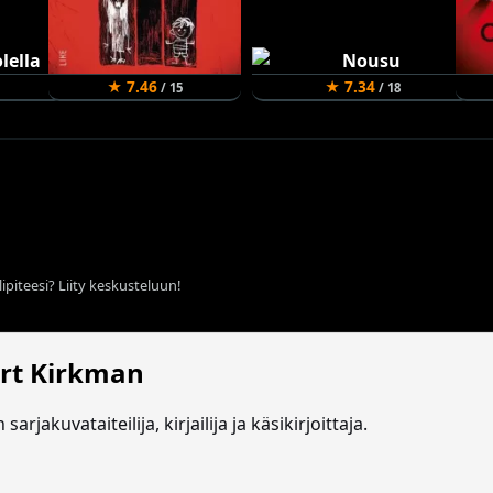
★ 7.46
★ 7.34
/ 15
/ 18
ipiteesi? Liity keskusteluun!
rt Kirkman
jakuvataiteilija, kirjailija ja käsikirjoittaja.