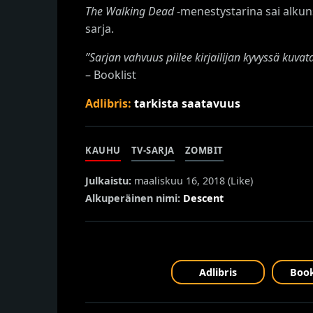
The Walking Dead
-menestystarina sai alkun
sarja.
”Sarjan vahvuus piilee kirjailijan kyvyssä kuva
– Booklist
Adlibris:
tarkista saatavuus
KAUHU
TV-SARJA
ZOMBIT
Julkaistu:
maaliskuu 16, 2018 (
Like
)
Alkuperäinen nimi:
Descent
Adlibris
Book