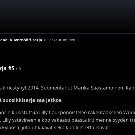
ead: Kuvernööri-sarja
Laskeutuminen
rja #5
/ 5
s ilmestynyt 2014. Suomentanut Marika Saastamoinen. Kans
 suosikkisarja saa jatkoa
örin kukistuttua Lilly Caul ponnistelee rakentaakseen Woo
. Lilly ystävineen aikoo vakaasti päästä irti menneisyyden t
a kylänsä, jota uhkaavat sekä kuolleet että elävät.