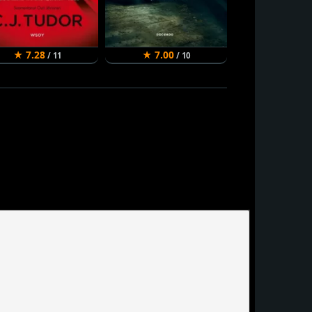
★ 7.28
★ 7.00
★ 6.94
/ 11
/ 10