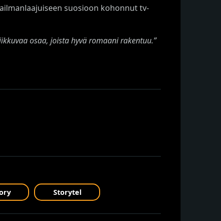
aailmanlaajuiseen suosioon kohonnut tv-
 liikkuvaa osaa, joista hyvä romaani rakentuu.”
ory
Storytel