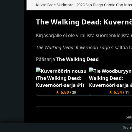
Kuva: Gage Skidmore - 2023 San Diego Comic-Con Inte
The Walking Dead: Kuvernö
Kirjasarjalle ei ole virallista suomenkielistä
The Walking Dead: Kuvernööri-sarja
sisältää tä
Pääsarja
The Walking Dead
★ 6.80
★ 6.54
/ 20
/ 11
Seu
Sivu