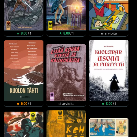
★ 8.00
★ 8.00
ei arvioita
/ 1
/ 1
★ 6.00
ei arvioita
★ 8.00
/ 1
/ 1