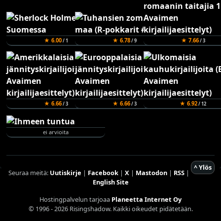
★ 6.00
★ 6.78
★ 7.66
/ 1
/ 9
/ 3
★ 6.66
★ 6.66
★ 6.92
/ 3
/ 3
/ 12
ei arvioita
^ Ylös
Seuraa meitä:
Uutiskirje
|
Facebook
|
X
|
Mastodon
|
RSS
|
English Site
Hostingpalvelun tarjoaa
Planeetta Internet Oy
© 1996 - 2026 Risingshadow. Kaikki oikeudet pidätetään.