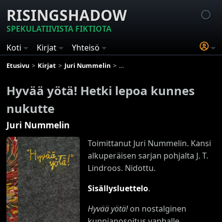
RISINGSHADOW
SPEKULATIIVISTA FIKTIOTA
Koti
Kirjat
Yhteisö
Etusivu
Kirjat
Juri Nummelin
Hyvää yötä! Hetki lepoa kunnes nu
Hyvää yötä! Hetki lepoa kunnes
nukutte
Juri Nummelin
Toimittanut Juri Nummelin. Kansi
alkuperäisen sarjan pohjalta J. T.
Lindroos. Nidottu.
Sisällysluettelo
.
Hyvää yötä!
on nostalginen
kunnianosoitus vanhalle