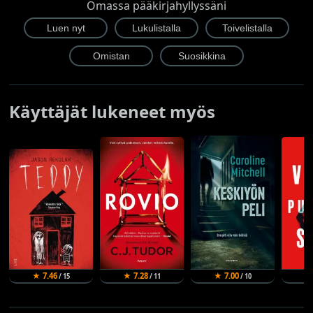
Omassa pääkirjahyllyssäni
Käyttäjät lukeneet myös
★ 7.46
★ 7.28
★ 7.00
★
/ 15
/ 11
/ 10