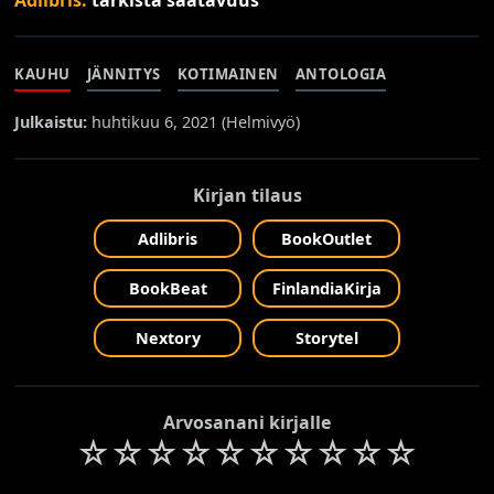
KAUHU
JÄNNITYS
KOTIMAINEN
ANTOLOGIA
Julkaistu:
huhtikuu 6, 2021 (
Helmivyö
)
Kirjan tilaus
Adlibris
BookOutlet
BookBeat
FinlandiaKirja
Nextory
Storytel
Arvosanani kirjalle
☆
☆
☆
☆
☆
☆
☆
☆
☆
☆