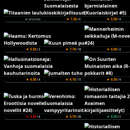
ei arvioita
★ 7.26
★ 5.50
/ 4
/ 4
★ 5.50
★ 7.74
★ 6.00
/ 2
/ 19
/ 2
★ 6.50
★ 6.10
★ 6.50
/ 4
/ 11
/ 4
★ 4.50
★ 5.74
★ 8.00
/ 4
/ 35
/ 1