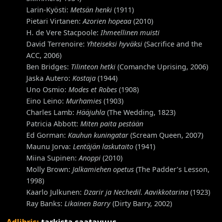
Larin-Kyösti:
Metsän henki
(1911)
Pietari Virtanen:
Azorien hopeaa
(2010)
H. de Vere Stacpoole:
Ihmeellinen muisti
David Terrenoire:
Yhteiseksi hyväksi
(Sacrifice and the
ACC, 2006)
Ben Bridges:
Tilinteon hetki
(Comanche Uprising, 2006)
Jaska Autero:
Kostaja
(1944)
Uno Osmio:
Modes et Robes
(1908)
Eino Leino:
Murhamies
(1903)
Charles Lamb:
Hääjuhla
(The Wedding, 1823)
Patricia Abbott:
Miten paita pestään
Ed Gorman:
Kauhun kuningatar
(Scream Queen, 2007)
Maunu Jorva:
Lentäjän laskutaito
(1941)
Miina Supinen:
Anoppi
(2010)
Molly Brown:
Jalkamiehen opetus
(The Padder’s Lesson,
1998)
Kaarlo Julkunen:
Dzarir ja Nechedil. Aavikkotarina
(1923)
Ray Banks:
Likainen Barry
(Dirty Barry, 2002)
Adlibris:
tarkista saatavuus