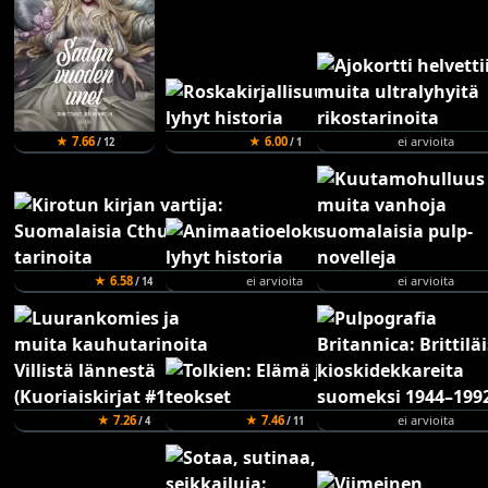
★ 7.66
★ 6.00
ei arvioita
/ 12
/ 1
★ 6.58
ei arvioita
ei arvioita
/ 14
★ 7.26
★ 7.46
ei arvioita
/ 4
/ 11