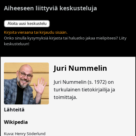
Aiheeseen liittyviä keskusteluja
Aloita uusi keskustelu
Kirjoita vieraana tai kirjaudu sisään.
Onko sinulla kysymyksiä kirjasta tai haluatko jakaa mielipiteesi? Liity
keskusteluun!
Juri Nummelin
Juri Nummelin (s. 1972) on
turkulainen tietokirjailija ja
toimittaja.
Lähteitä
Wikipedia
Kuva: Henry Söderlund