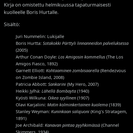
Kirja on omistettu helmikuussa tapaturmaisesti
kuolleelle Boris Hurtalle.
Sisältö:
Juri Nummelin: Lukijalle
Boris Hurtta:
Sotakokki Pärttyli linnanneidon palveluksessa
(2005)
Arthur Conan Doyle:
Los Amigosin kommellus
(The Los
Amigos Fiasco, 1892)
Garnett Elliott:
Kohtaaminen zombisaarella
(Rendezvous
on Zombie Island, 2008)
Patricia Abbott:
Sankarini
(My Hero, 2007)
Heikki Jylhä:
Lähellä Bombayta
(1940)
Kyösti Wilkuna:
Oikea syyllinen
(1907)
Olavi Karjaliini:
Matin kolminkertainen kuolema
(1839)
Stanley Weyman:
Kuninkaan salajuoni
(King’s Stratagem,
1891)
Joe Archibald:
Kanavan pintaa pyyhkimässä
(Channel
Skimmers, 1934)