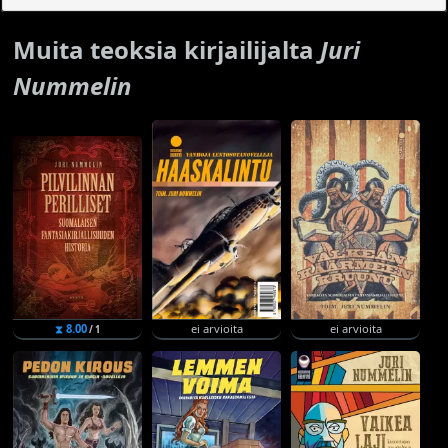
Muita teoksia kirjailijalta
Juri
Nummelin
⧗ 8.00
ei arvioita
ei arvioita
/ 1