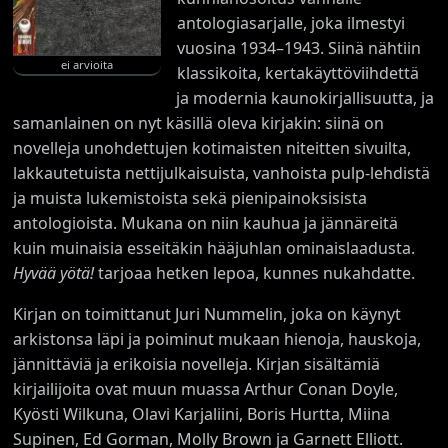
antologiasarjalle, joka ilmestyi
vuosina 1934–1943. Siinä nähtiin
ei arvioita
klassikoita, kertakäyttöviihdettä
ja modernia kaunokirjallisuutta, ja
samanlainen on nyt käsillä oleva kirjakin: siinä on
novelleja unohdettujen kotimaisten niteitten sivuilta,
lakkautetuista nettijulkaisuista, vanhoista pulp-lehdistä
ja muista lukemistoista sekä pienipainoksisista
antologioista. Mukana on niin kauhua ja jännäreitä
kuin muinaisia esseitäkin hääjuhlan ominaislaadusta.
Hyvää yötä!
tarjoaa hetken lepoa, kunnes nukahdatte.
Kirjan on toimittanut Juri Nummelin, joka on käynyt
arkistonsa läpi ja poiminut mukaan hienoja, hauskoja,
jännittäviä ja erikoisia novelleja. Kirjan sisältämiä
kirjailijoita ovat muun muassa Arthur Conan Doyle,
Kyösti Wilkuna, Olavi Karjaliini, Boris Hurtta, Miina
Supinen, Ed Gorman, Molly Brown ja Garnett Elliott.