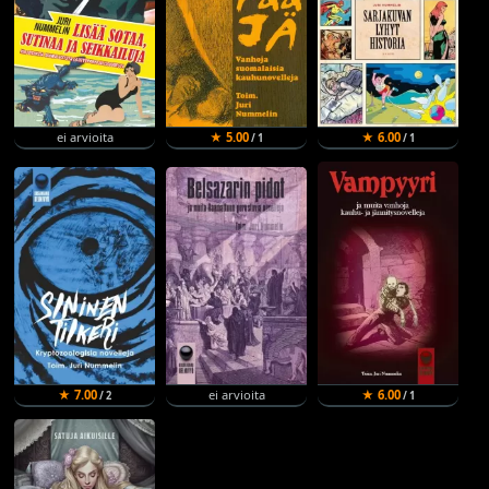
ei arvioita
★ 5.00
★ 6.00
/ 1
/ 1
★ 7.00
ei arvioita
★ 6.00
/ 2
/ 1