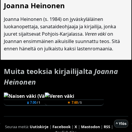
Joanna Heinonen
Joanna Heinonen (s. 1984) on jyväskyläläinen
luokanopettaja, sanataideohjaaja ja kirjailija, jonka
juuret sijaitsevat Pohjois-Karjalassa.
Veren väki
on
Joannan ensimmäinen aikuisille suunnattu teos. Sitä
ennen häneltä on julkaistu kaksi lastenromaania.
Muita teoksia kirjailijalta
Joanna
Heinonen
⧗ 7.00
★ 7.60
/ 1
/ 5
^ Ylös
Seuraa meitä:
Uutiskirje
|
Facebook
|
X
|
Mastodon
|
RSS
|