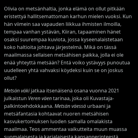
Olivia on metsänhaltia, jonka elämä on ollut pitkään
eristettyä hallitsemattoman karhun mielen vuoksi. Kun
hän viimein saa vapauden liikkua ihmisten ilmoilla,
tempaa vanhan ystävän, Kiiran, tapaaminen hänet
osaksi suurempaa kuviota, jossa kyseenalaistetaan
koko haltioita johtava järjestelmä. Mikä on tässä
maailmassa sellaisen metsähisen paikka, jolla ei ole
enää yhteyttä metsään? Entä voiko ystävyys punoutua
uudelleen yhtä vahvaksi köydeksi kuin se on joskus
ollut?
Metsän väki
jatkaa itsenäisenä osana vuonna 2021
julkaistun
Veren väen
tarinaa, joka oli Kuvastaja-
palkintoehdokkaana.
Metsän väessä
urbaani ja
metsäfantasia kohtaavat nuoren metsähisen
kasvukertomuksen luoden samalla omalakista
maailmaa. Teos ammentaa vaikutteita muun muassa
suomalaisesta ja karjalaisesta kansanperinteestä.