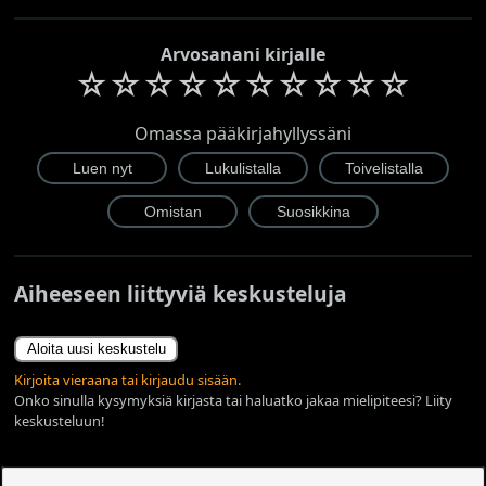
Arvosanani kirjalle
☆
☆
☆
☆
☆
☆
☆
☆
☆
☆
Omassa pääkirjahyllyssäni
Aiheeseen liittyviä keskusteluja
Aloita uusi keskustelu
Kirjoita vieraana tai kirjaudu sisään.
Onko sinulla kysymyksiä kirjasta tai haluatko jakaa mielipiteesi? Liity
keskusteluun!