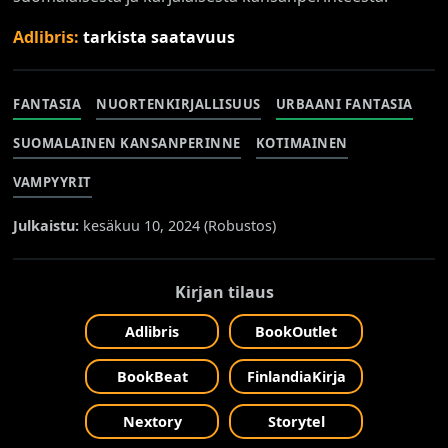
Adlibris:
tarkista saatavuus
FANTASIA
NUORTENKIRJALLISUUS
URBAANI FANTASIA
SUOMALAINEN KANSANPERINNE
KOTIMAINEN
VAMPYYRIT
Julkaistu:
kesäkuu 10, 2024 (
Robustos
)
Kirjan tilaus
Adlibris
BookOutlet
BookBeat
FinlandiaKirja
Nextory
Storytel