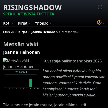
RISINGSHADOW
SPEKULATIIVISTA FIKTIOTA
Koti
Kirjat
Yhteisö
Etusivu
Kirjat
Joanna Heinonen
Metsän väki
Metsän väki
Joanna Heinonen
Kuvastaja-palkintoehdokas 2025.
Kun nenäni alkaa työntyä ulospäin,
★
8.00
/
1
putoan polvilleni.Kynteni kaivautuvat
1
maahan. Vaatteeni kiristävät. Oma
hengitykseni humisee korvissani.
1
2
3
4
5
6
7
8
9
10
Mieleni putoaa jonnekin syvälle.
Tilalle nousee jotain muuta, jotain eläimellistä.