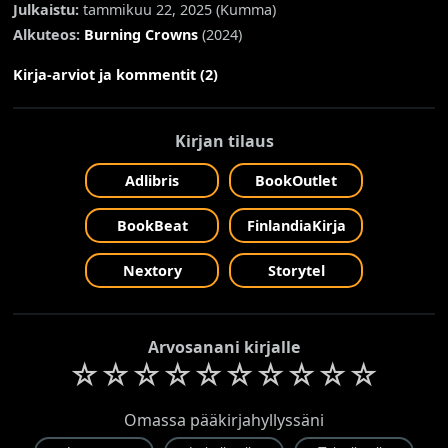
Julkaistu:
tammikuu 22, 2025 (
Kumma
)
Alkuteos:
Burning Crowns
(2024)
Kirja-arviot ja kommentit (2)
Kirjan tilaus
Adlibris
BookOutlet
BookBeat
FinlandiaKirja
Nextory
Storytel
Arvosanani kirjalle
☆
☆
☆
☆
☆
☆
☆
☆
☆
☆
Omassa pääkirjahyllyssäni