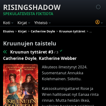
RISINGSHADOW
SPEKULATIIVISTA FIKTIOTA
Koti
Kirjat
Yhteisö
Etusivu
Kirjat
Catherine Doyle
Kruunun tyttäret
Kruunujen t
Kruunujen taistelu
✓
Kruunun tyttäret #3
/ 3
Catherine Doyle
,
Katherine Webber
Alkuteos ilmestynyt 2024.
Suomentanut Annukka
Kolehmainen. Sidottu.
Kaksoskuningattaret Rose ja
Wren hallitsevat nyt Eanaa rinta
rinnan. Mutta heidän ilkeä,