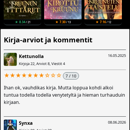
★ 8.34
★ 7.30
★ 7.16
/ 21
/ 13
/ 12
Kirja-arviot ja kommentit
16.05.2025
Kettunolla
Kirjoja 22, Arviot 8, Viestit 4
★★★★★★★☆☆☆
7 / 10
Ihan ok, vauhdikas kirja. Mutta loppua kohdi alkoi
tuntua todella todella venytetyltä ja hieman turhauduin
kirjaan.
08.06.2026
Synxa