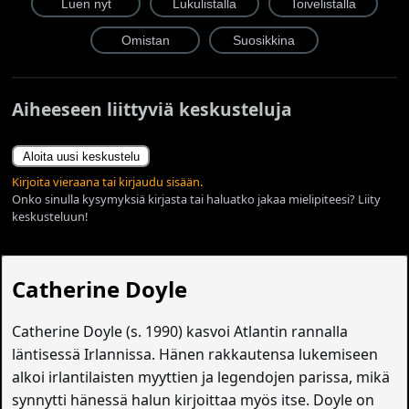
Aiheeseen liittyviä keskusteluja
Aloita uusi keskustelu
Kirjoita vieraana tai kirjaudu sisään.
Onko sinulla kysymyksiä kirjasta tai haluatko jakaa mielipiteesi? Liity
keskusteluun!
Catherine Doyle
Catherine Doyle (s. 1990) kasvoi Atlantin rannalla
läntisessä Irlannissa. Hänen rakkautensa lukemiseen
alkoi irlantilaisten myyttien ja legendojen parissa, mikä
synnytti hänessä halun kirjoittaa myös itse. Doyle on