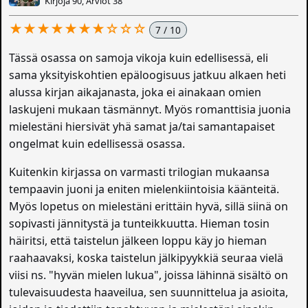
Kirjoja 90, Arviot 38
★★★★★★★☆☆☆
7 / 10
Tässä osassa on samoja vikoja kuin edellisessä, eli
sama yksityiskohtien epäloogisuus jatkuu alkaen heti
alussa kirjan aikajanasta, joka ei ainakaan omien
laskujeni mukaan täsmännyt. Myös romanttisia juonia
mielestäni hiersivät yhä samat ja/tai samantapaiset
ongelmat kuin edellisessä osassa.
Kuitenkin kirjassa on varmasti trilogian mukaansa
tempaavin juoni ja eniten mielenkiintoisia käänteitä.
Myös lopetus on mielestäni erittäin hyvä, sillä siinä on
sopivasti jännitystä ja tunteikkuutta. Hieman tosin
häiritsi, että taistelun jälkeen loppu käy jo hieman
raahaavaksi, koska taistelun jälkipyykkiä seuraa vielä
viisi ns. "hyvän mielen lukua", joissa lähinnä sisältö on
tulevaisuudesta haaveilua, sen suunnittelua ja asioita,