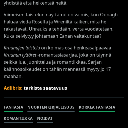
yhdistää että heikentää heitä.
Viimeisen taistelun näyttämö on valmis, kun Oonagh
haluaa viedä Roselta ja Wreniltä kaiken, mitä he
rakastavat. Uhrauksia tehdään, verta vuodatetaan.
Kuka selviytyy johtamaan Eanan valtakuntaa?
Kruunujen taistelu
on kolmas osa henkeäsalpaavaa
Kruunun tyttäret
-romantasiasarjaa, joka on täynnä
seikkailua, juonittelua ja romantiikkaa. Sarjan
käännösoikeudet on tähän mennessä myyty jo 17
maahan.
Adlibris:
tarkista saatavuus
FANTASIA
NUORTENKIRJALLISUUS
KORKEA FANTASIA
ROMANTIIKKA
NOIDAT