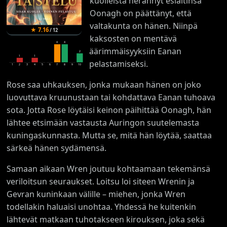
kuolleista herännyt esiäitinsä
Oonagh on päättänyt, että
valtakunta on hänen. Niinpä
★
7.16
/
12
kaksosten on mentävä
4
4
äärimmäisyyksiin Eanan
2
1
1
pelastamiseksi.
1
2
3
4
5
6
7
8
9
10
Rose saa uhkauksen, jonka mukaan hänen on joko
luovuttava kruunustaan tai kohdattava Eanan tuhoava
sota. Jotta Rose löytäisi keinon päihittää Oonagh, hän
lähtee etsimään vastausta Auringon suutelemasta
kuningaskunnasta. Mutta se, mitä hän löytää, saattaa
särkeä hänen sydämensä.
Samaan aikaan Wren joutuu kohtaamaan tekemänsä
veriloitsun seuraukset. Loitsu loi siteen Wrenin ja
Gevran kuninkaan välille – miehen, jonka Wren
todellakin haluaisi unohtaa. Yhdessä he kuitenkin
lähtevät matkaan tuhotakseen kirouksen, joka sekä