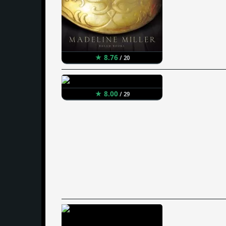
★ 8.76
/ 20
★ 8.00
/ 29