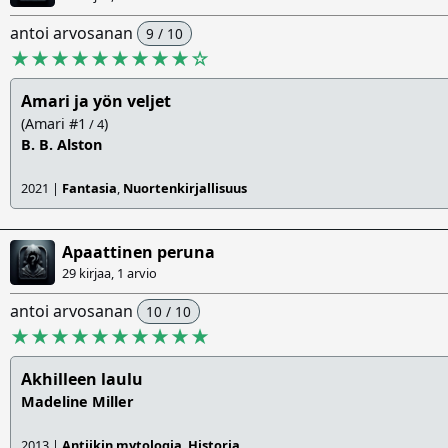
antoi arvosanan
9 / 10
★★★★★★★★★
☆
Amari ja yön veljet
(Amari #1
)
/ 4
B. B. Alston
2021 |
Fantasia
,
Nuortenkirjallisuus
Apaattinen peruna
29 kirjaa, 1 arvio
antoi arvosanan
10 / 10
★★★★★★★★★★
Akhilleen laulu
Madeline Miller
2013 |
Antiikin mytologia
,
Historia