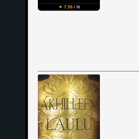
★ 7.56
/ 18