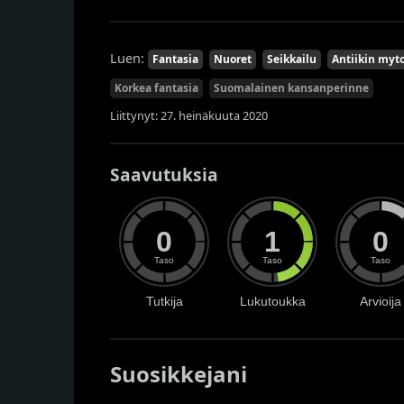
Luen:
Fantasia
Nuoret
Seikkailu
Antiikin myt
Korkea fantasia
Suomalainen kansanperinne
Liittynyt: 27. heinäkuuta 2020
Saavutuksia
0
1
0
Taso
Taso
Taso
Tutkija
Lukutoukka
Arvioija
Suosikkejani