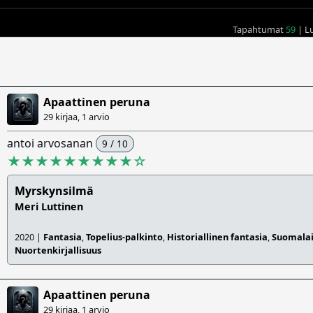
Tapahtumat
59
| L
Apaattinen peruna
29 kirjaa, 1 arvio
antoi arvosanan
9 / 10
★★★★★★★★★
☆
Myrskynsilmä
Meri Luttinen
2020 |
Fantasia
,
Topelius-palkinto
,
Historiallinen fantasia
,
Suomalai
Nuortenkirjallisuus
Apaattinen peruna
29 kirjaa, 1 arvio