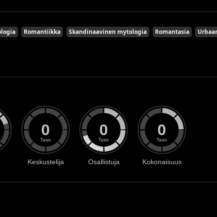
ologia
Romantiikka
Skandinaavinen mytologia
Romantasia
Urbaan
0
0
0
Taso
Taso
Taso
Keskustelija
Osallistuja
Kokonaisuus