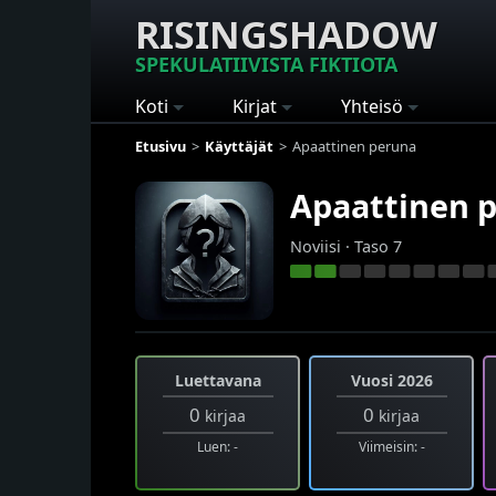
RISINGSHADOW
SPEKULATIIVISTA FIKTIOTA
Koti
Kirjat
Yhteisö
Etusivu
Käyttäjät
Apaattinen peruna
Apaattinen 
Noviisi · Taso 7
Luettavana
Vuosi 2026
0
0
kirjaa
kirjaa
Luen: -
Viimeisin: -