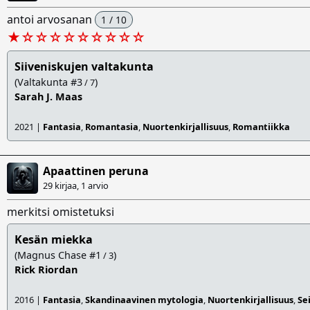
antoi arvosanan
1 / 10
★
☆
☆
☆
☆
☆
☆
☆
☆
☆
Siiveniskujen valtakunta
(Valtakunta #3
)
/ 7
Sarah J. Maas
2021 |
Fantasia
,
Romantasia
,
Nuortenkirjallisuus
,
Romantiikka
Apaattinen peruna
29 kirjaa, 1 arvio
merkitsi omistetuksi
Kesän miekka
(Magnus Chase #1
)
/ 3
Rick Riordan
2016 |
Fantasia
,
Skandinaavinen mytologia
,
Nuortenkirjallisuus
,
Se