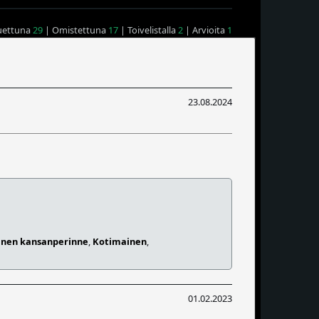
uettuna
29
| Omistettuna
17
| Toivelistalla
2
| Arvioita
1
23.08.2024
nen kansanperinne
,
Kotimainen
,
01.02.2023