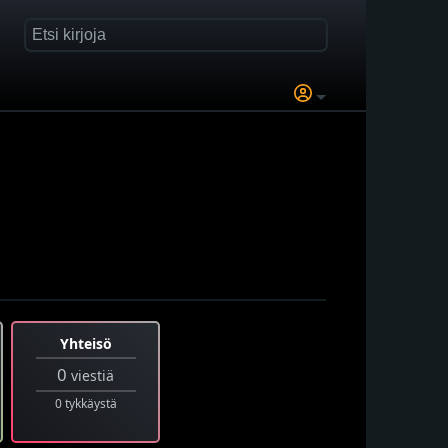
Yhteisö
0
viestiä
0 tykkäystä