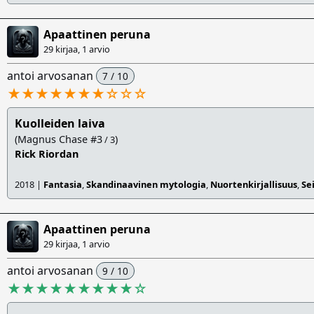
Apaattinen peruna
29 kirjaa, 1 arvio
antoi arvosanan
7 / 10
★★★★★★★
☆
☆
☆
Kuolleiden laiva
(Magnus Chase #3
)
/ 3
Rick Riordan
2018 |
Fantasia
,
Skandinaavinen mytologia
,
Nuortenkirjallisuus
,
Se
Apaattinen peruna
29 kirjaa, 1 arvio
antoi arvosanan
9 / 10
★★★★★★★★★
☆