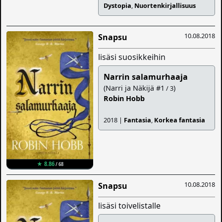
Dystopia
,
Nuortenkirjallisuus
10.08.2018
Snapsu
lisäsi suosikkeihin
Narrin salamurhaaja
(Narri ja Näkijä #1
)
/ 3
Robin Hobb
2018 |
Fantasia
,
Korkea fantasia
★ 8.86
/ 68
10.08.2018
Snapsu
lisäsi toivelistalle