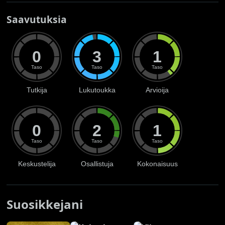
Saavutuksia
0
3
1
Taso
Taso
Taso
Tutkija
Lukutoukka
Arvioija
0
2
1
Taso
Taso
Taso
Keskustelija
Osallistuja
Kokonaisuus
Suosikkejani