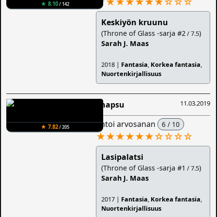
★★★★★★★
☆
☆
☆
★ 8.10
/ 142
Keskiyön kruunu
(Throne of Glass -sarja #2
)
/ 7.5
Sarah J. Maas
2018 |
Fantasia
,
Korkea fantasia
,
Nuortenkirjallisuus
11.03.2019
Snapsu
antoi arvosanan
6 / 10
★ 7.82
/ 205
★★★★★★
☆
☆
☆
☆
Lasipalatsi
(Throne of Glass -sarja #1
)
/ 7.5
Sarah J. Maas
2017 |
Fantasia
,
Korkea fantasia
,
Nuortenkirjallisuus