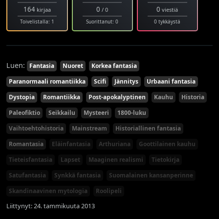
164
0
0
kirjaa
/ 0
viestiä
Toivelistalla: 1
Suorittanut: 0
0 tykkäystä
Luen:
Fantasia
Nuoret
Korkea fantasia
Paranormaali romantiikka
Scifi
Jännitys
Urbaani fantasia
Dystopia
Romantiikka
Post-apokalyptinen
Kauhu
Historia
Paleofiktio
Seikkailu
Mysteeri
1800-luku
Vaihtoehtohistoria
Mainstream
Historiallinen fantasia
Romantasia
Eläinfantasia
Arthuriana
Goottilainen kauhu
Tieteisfantasia
Lapset
Maaginen realismi
Tietokirja
Satufantasia
Synkkä fantasia
Suomalainen kansanperinne
Skandinaavinen mytologia
Roolipeli
Liittynyt: 24. tammikuuta 2013