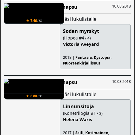
10.08.2018
Snapsu
lisäsi lukulistalle
★ 7.46
/ 52
Sodan myrskyt
(Hopea #4
)
/ 4
Victoria Aveyard
2018 |
Fantasia
,
Dystopia
,
Nuortenkirjallisuus
10.08.2018
Snapsu
lisäsi lukulistalle
★ 6.80
/ 30
Linnunsitoja
(Konetrilogia #1
)
/ 3
Helena Waris
2017 |
Scifi
,
Kotimainen
,