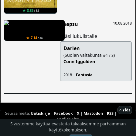
★ 8.86
/ 68
10.08.2018
Snapsu
lisäsi lukulistalle
★ 7.14
/ 34
Darien
(Suolan valtakunta #1
)
/ 3
Conn Iggulden
2018 |
Fantasia
^ Ylös
Seuraa meitä:
Uutiskirje
|
Facebook
|
X
|
Mastodon
|
RSS
|
English Site
Sivustomme käyttää evästeitä takaaksemme parhaimman
Hostingpalvelun tarjoaa
Planeetta Internet Oy
käyttökokemuksen.
© 1996 - 2026 Risingshadow. Kaikki oikeudet pidätetään.