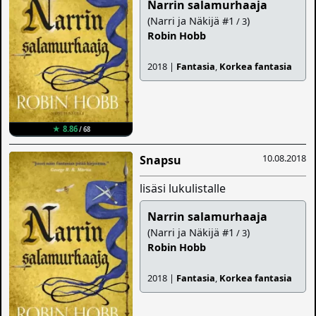
Narrin salamurhaaja
(Narri ja Näkijä #1
)
/ 3
Robin Hobb
2018 |
Fantasia
,
Korkea fantasia
★ 8.86
/ 68
10.08.2018
Snapsu
lisäsi lukulistalle
Narrin salamurhaaja
(Narri ja Näkijä #1
)
/ 3
Robin Hobb
2018 |
Fantasia
,
Korkea fantasia