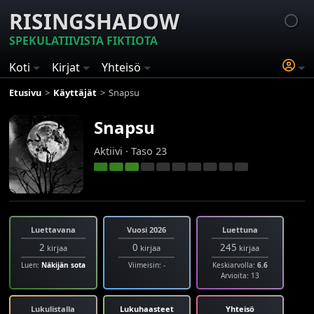
RISINGSHADOW
SPEKULATIIVISTA FIKTIOTA
Koti
Kirjat
Yhteisö
Etusivu
Käyttäjät
Snapsu
Snapsu
Aktiivi · Taso 23
Luettavana
Vuosi 2026
Luettuna
2
0
245
kirjaa
kirjaa
kirjaa
Luen:
Näkijän sota
Viimeisin: -
Keskiarvolla:
6.6
Arvioita: 13
Lukulistalla
Lukuhaasteet
Yhteisö