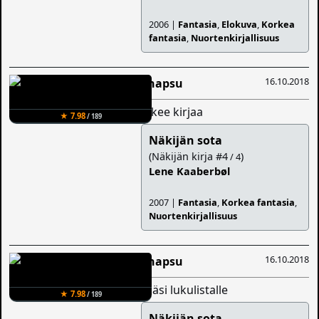
2006 |
Fantasia
,
Elokuva
,
Korkea
fantasia
,
Nuortenkirjallisuus
16.10.2018
Snapsu
lukee kirjaa
★ 7.98
/ 189
Näkijän sota
(Näkijän kirja #4
)
/ 4
Lene Kaaberbøl
2007 |
Fantasia
,
Korkea fantasia
,
Nuortenkirjallisuus
16.10.2018
Snapsu
lisäsi lukulistalle
★ 7.98
/ 189
Näkijän sota