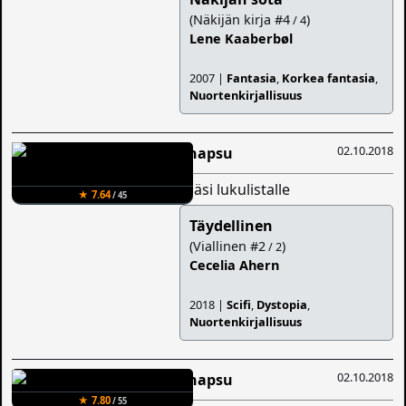
(Näkijän kirja #4
)
/ 4
Lene Kaaberbøl
2007 |
Fantasia
,
Korkea fantasia
,
Nuortenkirjallisuus
02.10.2018
Snapsu
lisäsi lukulistalle
★ 7.64
/ 45
Täydellinen
(Viallinen #2
)
/ 2
Cecelia Ahern
2018 |
Scifi
,
Dystopia
,
Nuortenkirjallisuus
02.10.2018
Snapsu
★ 7.80
/ 55