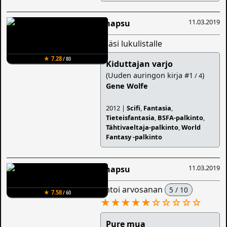
11.03.2019
Snapsu
lisäsi lukulistalle
★ 7.28
/ 80
Kiduttajan varjo
(Uuden auringon kirja #1
)
/ 4
Gene Wolfe
2012 |
Scifi
,
Fantasia
,
Tieteisfantasia
,
BSFA-palkinto
,
Tähtivaeltaja-palkinto
,
World
Fantasy -palkinto
11.03.2019
Snapsu
antoi arvosanan
5 / 10
★ 7.58
/ 60
★★★★★
☆
☆
☆
☆
☆
Pure mua