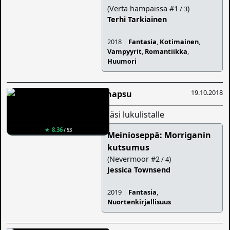
(Verta hampaissa #1
)
/ 3
Terhi Tarkiainen
2018 |
Fantasia
,
Kotimainen
,
Vampyyrit
,
Romantiikka
,
Huumori
19.10.2018
Snapsu
lisäsi lukulistalle
★ 8.36
/ 53
Meinioseppä: Morriganin
kutsumus
(Nevermoor #2
)
/ 4
Jessica Townsend
2019 |
Fantasia
,
Nuortenkirjallisuus