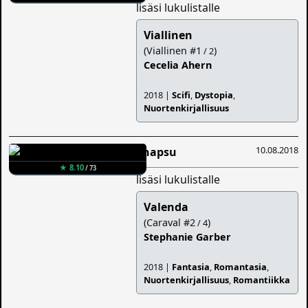
lisäsi lukulistalle
Viallinen
(Viallinen #1
)
/ 2
Cecelia Ahern
2018 |
Scifi
,
Dystopia
,
Nuortenkirjallisuus
10.08.2018
Snapsu
★ 8.10
/ 73
lisäsi lukulistalle
Valenda
(Caraval #2
)
/ 4
Stephanie Garber
2018 |
Fantasia
,
Romantasia
,
Nuortenkirjallisuus
,
Romantiikka