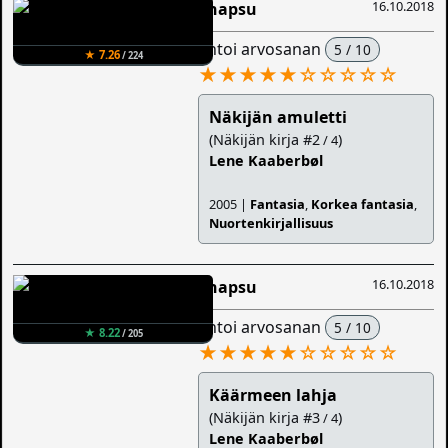
16.10.2018
Snapsu
antoi arvosanan
5 / 10
★ 7.26
/ 224
★★★★★
☆
☆
☆
☆
☆
Näkijän amuletti
(Näkijän kirja #2
)
/ 4
Lene Kaaberbøl
2005 |
Fantasia
,
Korkea fantasia
,
Nuortenkirjallisuus
16.10.2018
Snapsu
antoi arvosanan
5 / 10
★ 8.22
/ 205
★★★★★
☆
☆
☆
☆
☆
Käärmeen lahja
(Näkijän kirja #3
)
/ 4
Lene Kaaberbøl