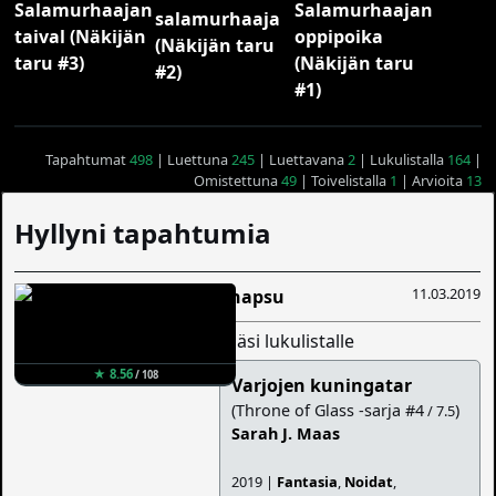
Tapahtumat
498
| Luettuna
245
| Luettavana
2
| Lukulistalla
164
|
Omistettuna
49
| Toivelistalla
1
| Arvioita
13
Hyllyni tapahtumia
11.03.2019
Snapsu
lisäsi lukulistalle
★ 8.56
/ 108
Varjojen kuningatar
(Throne of Glass -sarja #4
)
/ 7.5
Sarah J. Maas
2019 |
Fantasia
,
Noidat
,