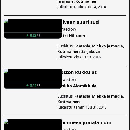
ja magia
,
Kotimainen
Julkaistu: toukokuu 14, 2014
Taivaan suuri susi
(
Praedor
)
Petri Hiltunen
★ 8.22
/ 9
Luokitus:
Fantasia
,
Miekka ja magia
,
Kotimainen
,
Sarjakuva
Julkaistu: elokuu 13, 2016
Koston kukkulat
(
Praedor
)
Jaakko Alamikkula
★ 8.14
/ 7
Luokitus:
Fantasia
,
Miekka ja magia
,
Kotimainen
Julkaistu: tammikuu 31, 2017
Uponneen jumalan uni
(
Praedor
)