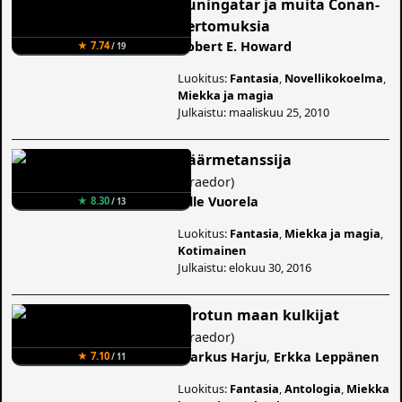
kuningatar ja muita Conan-
kertomuksia
Robert E. Howard
★ 7.74
/ 19
Luokitus:
Fantasia
,
Novellikokoelma
,
Miekka ja magia
Julkaistu: maaliskuu 25, 2010
Käärmetanssija
(
Praedor
)
Ville Vuorela
★ 8.30
/ 13
Luokitus:
Fantasia
,
Miekka ja magia
,
Kotimainen
Julkaistu: elokuu 30, 2016
Kirotun maan kulkijat
(
Praedor
)
Markus Harju
,
Erkka Leppänen
★ 7.10
/ 11
Luokitus:
Fantasia
,
Antologia
,
Miekka