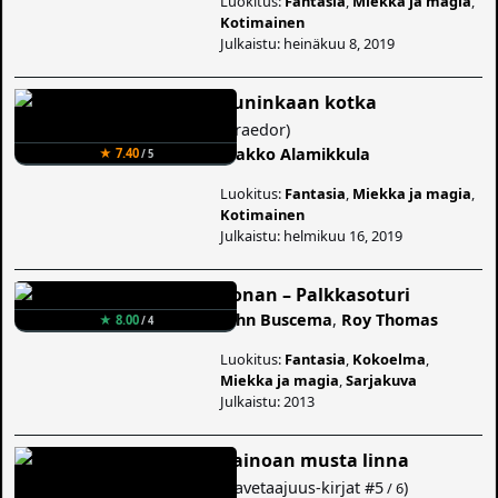
Luokitus:
Fantasia
,
Miekka ja magia
,
Kotimainen
Julkaistu: heinäkuu 8, 2019
Kuninkaan kotka
(
Praedor
)
Jaakko Alamikkula
★ 7.40
/ 5
Luokitus:
Fantasia
,
Miekka ja magia
,
Kotimainen
Julkaistu: helmikuu 16, 2019
Conan – Palkkasoturi
John Buscema
,
Roy Thomas
★ 8.00
/ 4
Luokitus:
Fantasia
,
Kokoelma
,
Miekka ja magia
,
Sarjakuva
Julkaistu: 2013
Kainoan musta linna
(
Aavetaajuus-kirjat
#5
)
/ 6