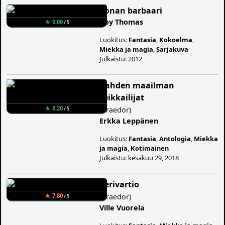
Conan barbaari
Roy Thomas
★ 9.00
/ 5
Luokitus:
Fantasia
,
Kokoelma
,
Miekka ja magia
,
Sarjakuva
Julkaistu: 2012
Kahden maailman
seikkailijat
★ 8.20
(
Praedor
)
/ 5
Erkka Leppänen
Luokitus:
Fantasia
,
Antologia
,
Miekka
ja magia
,
Kotimainen
Julkaistu: kesäkuu 29, 2018
Verivartio
(
Praedor
)
★ 7.80
/ 5
Ville Vuorela