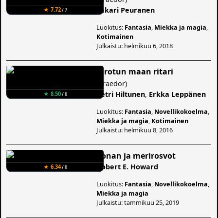
Sakari Peuranen
★ 7.72
/ 7
Luokitus:
Fantasia
,
Miekka ja magia
,
Kotimainen
Julkaistu: helmikuu 6, 2018
Kirotun maan ritari
(
Praedor
)
Petri Hiltunen
,
Erkka Leppänen
★ 8.50
/ 6
Luokitus:
Fantasia
,
Novellikokoelma
,
Miekka ja magia
,
Kotimainen
Julkaistu: helmikuu 8, 2016
Conan ja merirosvot
Robert E. Howard
★ 6.34
/ 6
Luokitus:
Fantasia
,
Novellikokoelma
,
Miekka ja magia
Julkaistu: tammikuu 25, 2019