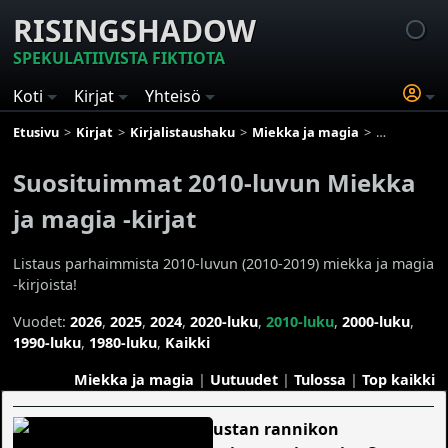
RISINGSHADOW
SPEKULATIIVISTA FIKTIOTA
Koti
Kirjat
Yhteisö
Etusivu
Kirjat
Kirjalistaushaku
Miekka ja magia
Suosituimma
Suosituimmat 2010-luvun Miekka
ja magia -kirjat
Listaus parhaimmista 2010-luvun (2010-2019) miekka ja magia
-kirjoista!
Vuodet:
2026
,
2025
,
2024
,
2020-luku
,
2010-luku
,
2000-luku
,
1990-luku
,
1980-luku
,
Kaikki
Miekka ja magia
|
Uutuudet
|
Tulossa
|
Top kaikki
Mustan rannikon