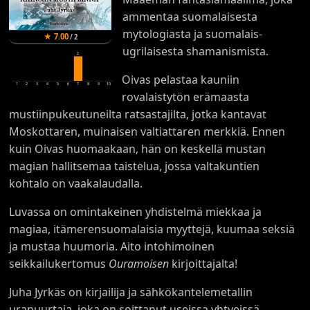
ammentaa suomalaisesta
mytologiasta ja suomalais-
★
7.00
/
2
ugrilaisesta shamanismista.
2
Oivas pelastaa kauniin
1
2
3
4
5
6
7
8
9
10
rovalaistytön erämaasta
mustiinpukeutuneilta ratsastajilta, jotka kantavat
Moskottaren, muinaisen valtiattaren merkkiä. Ennen
kuin Oivas huomaakaan, hän on keskellä mustan
magian hallitsemaa taistelua, jossa valtakuntien
kohtalo on vaakalaudalla.
Luvassa on omintakeinen yhdistelmä miekkaa ja
magiaa, itämerensuomalaisia myyttejä, kuumaa seksiä
ja mustaa huumoria. Aito intohimoinen
seikkailukertomus
Ouramoisen
kirjoittajalta!
Juha Jyrkäs on kirjailija ja sähkökantelemetallin
uranuurtaja, joka on soittanut useissa yhtyeissä