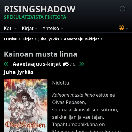
RISINGSHADOW
SPEKULATIIVISTA FIKTIOTA
Koti
Kirjat
Yhteisö
Etusivu
Kirjat
Juha Jyrkäs
Aavetaajuus-kirjat
Kainoan musta 
Kainoan musta linna
Aavetaajuus-kirjat #5
/ 6
Juha Jyrkäs
Nidottu.
Kainoan musta linna
esittelee
Oivas Repäsen,
suomalaiskansallisen soturin,
seikkailijan ja vaeltajan.
Tapahtumapaikkana on
Maaemän fantasiamaailma, joka