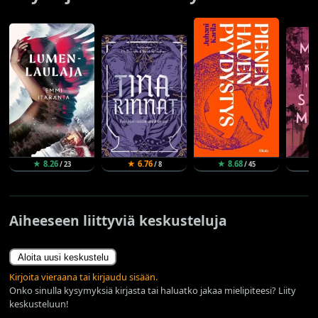
★ 8.26
★ 6.76
★ 8.68
★
/ 23
/ 8
/ 45
Aiheeseen liittyviä keskusteluja
Aloita uusi keskustelu
Kirjoita vieraana tai kirjaudu sisään.
Onko sinulla kysymyksiä kirjasta tai haluatko jakaa mielipiteesi? Liity
keskusteluun!