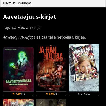
Kuva: Osuuskumma
Aavetaajuus-kirjat
Tajunta Median sarja.
Aavetaajuus-kirjat
sisältää tällä hetkellä 6 kirjaa.
★ 7.20
★ 6.60
ei arvioita
/ 10
/ 5