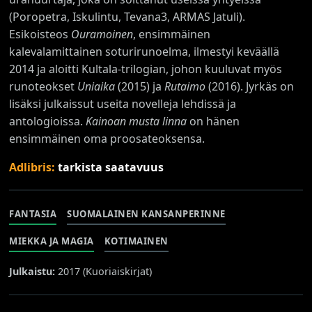
(Poropetra, Iskulintu, Tevana3, ARMAS Jatuli).
Esikoisteos
Ouramoinen
, ensimmäinen
kalevalamittainen soturirunoelma, ilmestyi keväällä
2014 ja aloitti Kultala-trilogian, johon kuuluvat myös
runoteokset
Uniaika
(2015) ja
Rutaimo
(2016). Jyrkäs on
lisäksi julkaissut useita novelleja lehdissä ja
antologioissa.
Kainoan musta linna
on hänen
ensimmäinen oma proosateoksensa.
Adlibris:
tarkista saatavuus
FANTASIA
SUOMALAINEN KANSANPERINNE
MIEKKA JA MAGIA
KOTIMAINEN
Julkaistu:
2017 (
Kuoriaiskirjat
)