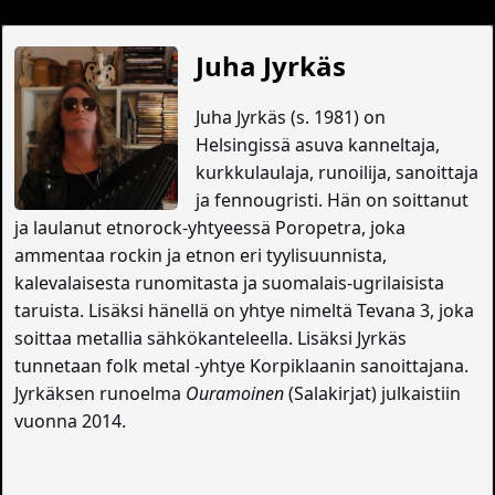
Juha Jyrkäs
Juha Jyrkäs (s. 1981) on
Helsingissä asuva kanneltaja,
kurkkulaulaja, runoilija, sanoittaja
ja fennougristi. Hän on soittanut
ja laulanut etnorock-yhtyeessä Poropetra, joka
ammentaa rockin ja etnon eri tyylisuunnista,
kalevalaisesta runomitasta ja suomalais-ugrilaisista
taruista. Lisäksi hänellä on yhtye nimeltä Tevana 3, joka
soittaa metallia sähkökanteleella. Lisäksi Jyrkäs
tunnetaan folk metal -yhtye Korpiklaanin sanoittajana.
Jyrkäksen runoelma
Ouramoinen
(Salakirjat) julkaistiin
vuonna 2014.