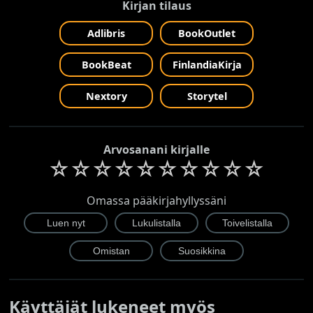
Kirjan tilaus
Adlibris
BookOutlet
BookBeat
FinlandiaKirja
Nextory
Storytel
Arvosanani kirjalle
☆
☆
☆
☆
☆
☆
☆
☆
☆
☆
Omassa pääkirjahyllyssäni
Käyttäjät lukeneet myös