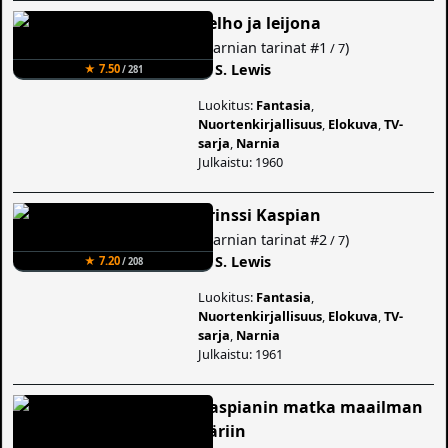
Velho ja leijona
(
Narnian tarinat
#1
)
/ 7
C. S. Lewis
★ 7.50
/ 281
Luokitus:
Fantasia
,
Nuortenkirjallisuus
,
Elokuva
,
TV-
sarja
,
Narnia
Julkaistu: 1960
Prinssi Kaspian
(
Narnian tarinat
#2
)
/ 7
C. S. Lewis
★ 7.20
/ 208
Luokitus:
Fantasia
,
Nuortenkirjallisuus
,
Elokuva
,
TV-
sarja
,
Narnia
Julkaistu: 1961
Kaspianin matka maailman
ääriin