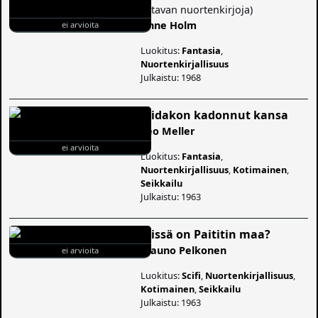
(
Otavan nuortenkirjoja
)
Anne Holm
ei arvioita
Luokitus:
Fantasia
,
Nuortenkirjallisuus
Julkaistu: 1968
Viidakon kadonnut kansa
Leo Meller
ei arvioita
Luokitus:
Fantasia
,
Nuortenkirjallisuus
,
Kotimainen
,
Seikkailu
Julkaistu: 1963
Missä on Paititin maa?
Mauno Pelkonen
ei arvioita
Luokitus:
Scifi
,
Nuortenkirjallisuus
,
Kotimainen
,
Seikkailu
Julkaistu: 1963