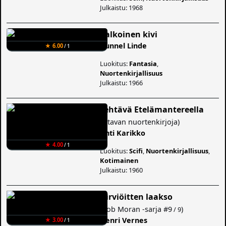
Julkaistu: 1968
Valkoinen kivi
Gunnel Linde
★ 6.00
/ 1
Luokitus:
Fantasia
,
Nuortenkirjallisuus
Julkaistu: 1966
Tehtävä Etelämantereella
(
Otavan nuortenkirjoja
)
Ahti Karikko
★ 4.00
/ 1
Luokitus:
Scifi
,
Nuortenkirjallisuus
,
Kotimainen
Julkaistu: 1960
Hirviöitten laakso
(
Bob Moran -sarja
#9
)
/ 9
Henri Vernes
★ 3.00
/ 1