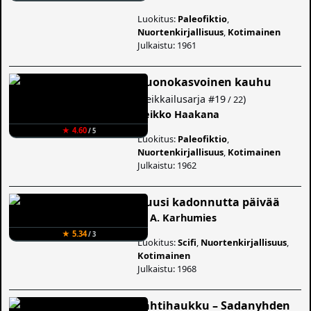
Luokitus:
Paleofiktio
,
Nuortenkirjallisuus
,
Kotimainen
Julkaistu: 1961
Kuonokasvoinen kauhu
(
Seikkailusarja
#19
)
/ 22
Veikko Haakana
★ 4.60
/ 5
Luokitus:
Paleofiktio
,
Nuortenkirjallisuus
,
Kotimainen
Julkaistu: 1962
Kuusi kadonnutta päivää
R. A. Karhumies
★ 5.34
/ 3
Luokitus:
Scifi
,
Nuortenkirjallisuus
,
Kotimainen
Julkaistu: 1968
Tähtihaukku – Sadanyhden