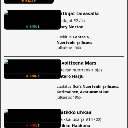
★ 6.82
/ 11
Kätkijät taivasalla
(
Kätkijät
#2
)
/ 4
Mary Norton
★ 8.00
/ 8
Luokitus:
Fantasia
,
Nuortenkirjallisuus
Julkaistu: 1960
Tavoitteena Mars
(
Otavan nuortenkirjoja
)
Antero Harju
★ 6.00
/ 5
Luokitus:
Scifi
,
Nuortenkirjallisuus
,
Kotimainen
,
Avaruusmatkat
Julkaistu: 1965
Jäätikkö uhkaa
(
Seikkailusarja
#14
)
/ 22
Veikko Haakana
★ 4.80
/ 5