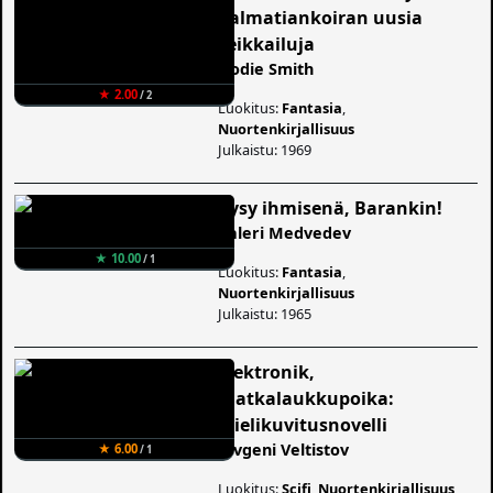
dalmatiankoiran uusia
seikkailuja
Dodie Smith
★ 2.00
/ 2
Luokitus:
Fantasia
,
Nuortenkirjallisuus
Julkaistu: 1969
Pysy ihmisenä, Barankin!
Valeri Medvedev
★ 10.00
/ 1
Luokitus:
Fantasia
,
Nuortenkirjallisuus
Julkaistu: 1965
Elektronik,
matkalaukkupoika:
Mielikuvitusnovelli
Jevgeni Veltistov
★ 6.00
/ 1
Luokitus:
Scifi
,
Nuortenkirjallisuus