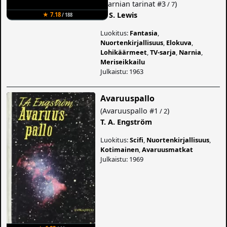
(
Narnian tarinat
#3
)
/ 7
C. S. Lewis
★ 7.18
/ 188
Luokitus:
Fantasia
,
Nuortenkirjallisuus
,
Elokuva
,
Lohikäärmeet
,
TV-sarja
,
Narnia
,
Meriseikkailu
Julkaistu: 1963
Avaruuspallo
(
Avaruuspallo
#1
)
/ 2
T. A. Engström
Luokitus:
Scifi
,
Nuortenkirjallisuus
,
Kotimainen
,
Avaruusmatkat
Julkaistu: 1969