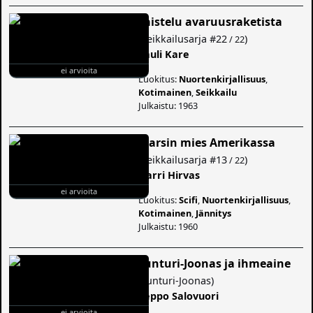
Taistelu avaruusraketista
(
Seikkailusarja
#22
)
/ 22
Sauli Kare
ei arvioita
Luokitus:
Nuortenkirjallisuus
,
Kotimainen
,
Seikkailu
Julkaistu: 1963
Marsin mies Amerikassa
(
Seikkailusarja
#13
)
/ 22
Harri Hirvas
ei arvioita
Luokitus:
Scifi
,
Nuortenkirjallisuus
,
Kotimainen
,
Jännitys
Julkaistu: 1960
Tunturi-Joonas ja ihmeaine
(
Tunturi-Joonas
)
Seppo Salovuori
ei arvioita