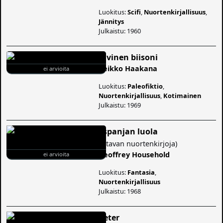
Luokitus:
Scifi
,
Nuortenkirjallisuus
,
Jännitys
Julkaistu: 1960
Kivinen biisoni
Veikko Haakana
ei arvioita
Luokitus:
Paleofiktio
,
Nuortenkirjallisuus
,
Kotimainen
Julkaistu: 1969
Espanjan luola
(
Otavan nuortenkirjoja
)
Geoffrey Household
ei arvioita
Luokitus:
Fantasia
,
Nuortenkirjallisuus
Julkaistu: 1968
Peter