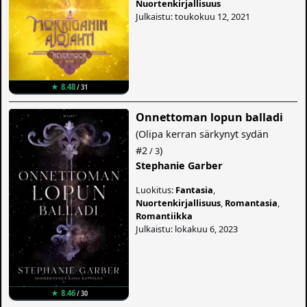
Nuortenkirjallisuus
Julkaistu: toukokuu 12, 2021
★ 8.48
/ 31
Onnettoman lopun balladi
(
Olipa kerran särkynyt sydän
#2
)
/ 3
Stephanie Garber
Luokitus:
Fantasia
,
Nuortenkirjallisuus
,
Romantasia
,
Romantiikka
Julkaistu: lokakuu 6, 2023
★ 8.46
/ 30