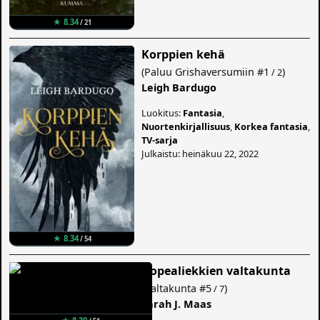
★ 8.34
/ 21
Korppien kehä
(
Paluu Grishaversumiin
#1
)
/ 2
Leigh Bardugo
Luokitus:
Fantasia
,
Nuortenkirjallisuus
,
Korkea fantasia
,
TV-sarja
Julkaistu: heinäkuu 22, 2022
★ 8.34
/ 54
Hopealiekkien valtakunta
(
Valtakunta
#5
)
/ 7
Sarah J. Maas