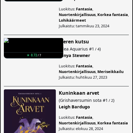
Luokitus:
Fantasia
,
Nuortenkirjallisuus
,
Korkea fantasia
,
Lohikäärmeet
Julkaistu: tammikuu 23, 2024
Meren kutsu
(
Alea Aquarius
#1
)
/ 4
Tanya Stewner
★ 8.72
/ 7
Luokitus:
Fantasia
,
Nuortenkirjallisuus
,
Meriseikkailu
Julkaistu: huhtikuu 27, 2023
Kuninkaan arvet
(
Grishaversumin sota
#1
)
/ 2
Leigh Bardugo
Luokitus:
Fantasia
,
Nuortenkirjallisuus
,
Korkea fantasia
Julkaistu: elokuu 28, 2024