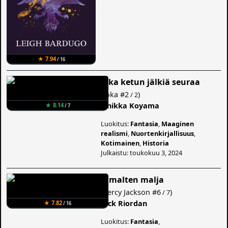
★ 7.94
/ 16
Joka ketun jälkiä seuraa
(
Joka
#2
)
/ 2
Sinikka Koyama
★ 8.14
/ 7
Luokitus:
Fantasia
,
Maaginen
realismi
,
Nuortenkirjallisuus
,
Kotimainen
,
Historia
Julkaistu: toukokuu 3, 2024
Jumalten malja
(
Percy Jackson
#6
)
/ 7
Rick Riordan
★ 7.82
/ 16
Luokitus:
Fantasia
,