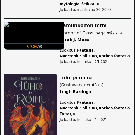
mytologia
,
Seikkailu
Julkaistu: maaliskuu 30, 2020
Aamunkoiton torni
(
Throne of Glass -sarja
#6
)
/ 7.5
Sarah J. Maas
★ 7.54
/ 65
Luokitus:
Fantasia
,
Nuortenkirjallisuus
,
Korkea fantasia
Julkaistu: helmikuu 25, 2021
Tuho ja roihu
(
Grishaversumi
#3
)
/ 3
Leigh Bardugo
Luokitus:
Fantasia
,
Nuortenkirjallisuus
,
Korkea fantasia
,
TV-sarja
Julkaistu: heinäkuu 1, 2021