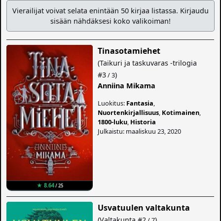
Vierailijat voivat selata enintään 50 kirjaa listassa. Kirjaudu
sisään nähdäksesi koko valikoiman!
Tinasotamiehet
(
Taikuri ja taskuvaras -trilogia
#3
)
/ 3
Anniina Mikama
Luokitus:
Fantasia
,
Nuortenkirjallisuus
,
Kotimainen
,
1800-luku
,
Historia
Julkaistu: maaliskuu 23, 2020
★ 8.64
/ 25
Usvatuulen valtakunta
(
Valtakunta
#2
)
/ 7