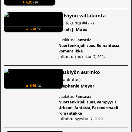
★ 6.86
/ 20
Talviyön valtakunta
(
Valtakunta
#4
)
/ 7
Sarah J. Maas
★ 6.78
/ 50
Luokitus:
Fantasia
,
Nuortenkirjallisuus
,
Romantasia
,
Romantiikka
Julkaistu: toukokuu 7, 2024
Keskiyön aurinko
(
Houkutus
)
Stephenie Meyer
★ 6.60
/ 37
Luokitus:
Fantasia
,
Nuortenkirjallisuus
,
Vampyyrit
,
Urbaani fantasia
,
Paranormaali
romantiikka
Julkaistu: syyskuu 7, 2020