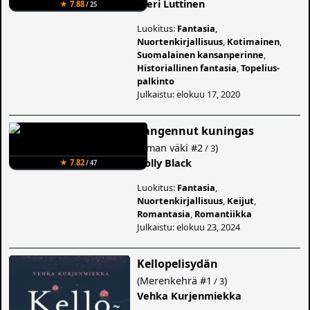
Meri Luttinen
★ 7.88
/ 25
Luokitus:
Fantasia
,
Nuortenkirjallisuus
,
Kotimainen
,
Suomalainen kansanperinne
,
Historiallinen fantasia
,
Topelius-
palkinto
Julkaistu: elokuu 17, 2020
Langennut kuningas
(
Ilman väki
#2
)
/ 3
Holly Black
★ 7.82
/ 47
Luokitus:
Fantasia
,
Nuortenkirjallisuus
,
Keijut
,
Romantasia
,
Romantiikka
Julkaistu: elokuu 23, 2024
Kellopelisydän
(
Merenkehrä
#1
)
/ 3
Vehka Kurjenmiekka