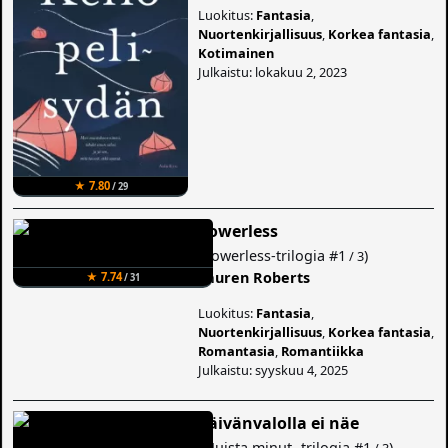
Luokitus:
Fantasia
,
Nuortenkirjallisuus
,
Korkea fantasia
,
Kotimainen
Julkaistu: lokakuu 2, 2023
★ 7.80
/ 29
Powerless
(
Powerless-trilogia
#1
)
/ 3
Lauren Roberts
★ 7.74
/ 31
Luokitus:
Fantasia
,
Nuortenkirjallisuus
,
Korkea fantasia
,
Romantasia
,
Romantiikka
Julkaistu: syyskuu 4, 2025
Päivänvalolla ei näe
(
Muista minut -trilogia
#1
)
/ 3