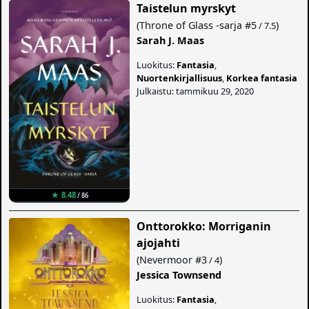
Taistelun myrskyt
(
Throne of Glass -sarja
#5
)
/ 7.5
Sarah J. Maas
Luokitus:
Fantasia
,
Nuortenkirjallisuus
,
Korkea fantasia
Julkaistu: tammikuu 29, 2020
★ 8.48
/ 86
Onttorokko: Morriganin
ajojahti
(
Nevermoor
#3
)
/ 4
Jessica Townsend
Luokitus:
Fantasia
,