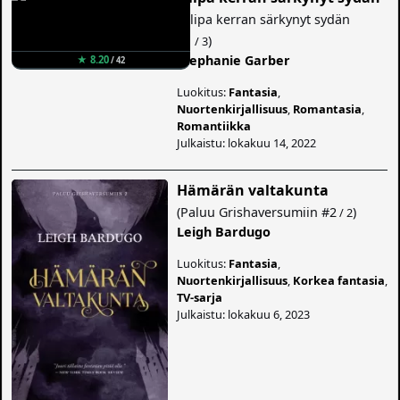
(
Olipa kerran särkynyt sydän
#1
)
/ 3
Stephanie Garber
★ 8.20
/ 42
Luokitus:
Fantasia
,
Nuortenkirjallisuus
,
Romantasia
,
Romantiikka
Julkaistu: lokakuu 14, 2022
Hämärän valtakunta
(
Paluu Grishaversumiin
#2
)
/ 2
Leigh Bardugo
Luokitus:
Fantasia
,
Nuortenkirjallisuus
,
Korkea fantasia
,
TV-sarja
Julkaistu: lokakuu 6, 2023