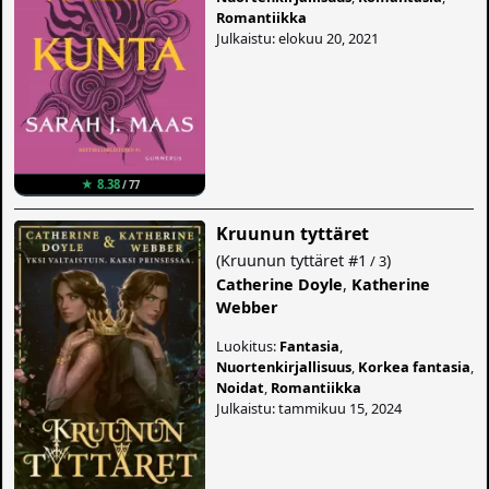
Romantiikka
Julkaistu: elokuu 20, 2021
★ 8.38
/ 77
Kruunun tyttäret
(
Kruunun tyttäret
#1
)
/ 3
Catherine Doyle
,
Katherine
Webber
Luokitus:
Fantasia
,
Nuortenkirjallisuus
,
Korkea fantasia
,
Noidat
,
Romantiikka
Julkaistu: tammikuu 15, 2024