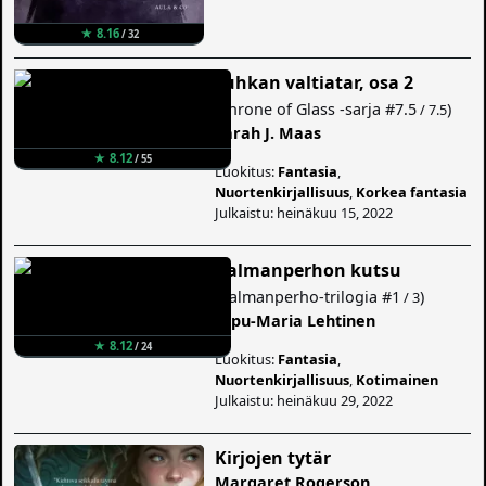
★ 8.16
/ 32
Tuhkan valtiatar, osa 2
(
Throne of Glass -sarja
#7.5
)
/ 7.5
Sarah J. Maas
★ 8.12
/ 55
Luokitus:
Fantasia
,
Nuortenkirjallisuus
,
Korkea fantasia
Julkaistu: heinäkuu 15, 2022
Kalmanperhon kutsu
(
Kalmanperho-trilogia
#1
)
/ 3
Ulpu-Maria Lehtinen
★ 8.12
/ 24
Luokitus:
Fantasia
,
Nuortenkirjallisuus
,
Kotimainen
Julkaistu: heinäkuu 29, 2022
Kirjojen tytär
Margaret Rogerson