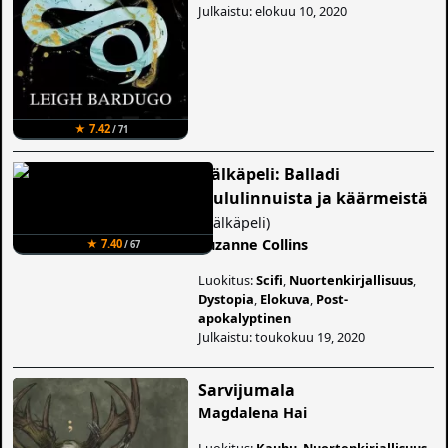
Julkaistu: elokuu 10, 2020
★ 7.42
/ 71
Nälkäpeli: Balladi
laululinnuista ja käärmeistä
(
Nälkäpeli
)
Suzanne Collins
★ 7.40
/ 67
Luokitus:
Scifi
,
Nuortenkirjallisuus
,
Dystopia
,
Elokuva
,
Post-
apokalyptinen
Julkaistu: toukokuu 19, 2020
Sarvijumala
Magdalena Hai
Luokitus:
Kauhu
,
Nuortenkirjallisuus
,