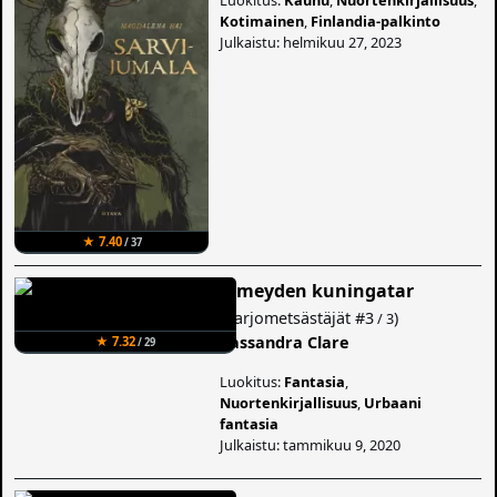
Kotimainen
,
Finlandia-palkinto
Julkaistu: helmikuu 27, 2023
★ 7.40
/ 37
Pimeyden kuningatar
(
Varjometsästäjät
#3
)
/ 3
Cassandra Clare
★ 7.32
/ 29
Luokitus:
Fantasia
,
Nuortenkirjallisuus
,
Urbaani
fantasia
Julkaistu: tammikuu 9, 2020