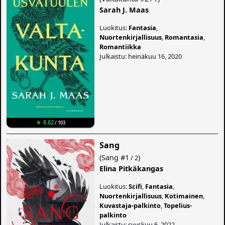
Sarah J. Maas
Luokitus:
Fantasia
,
Nuortenkirjallisuus
,
Romantasia
,
Romantiikka
Julkaistu: heinäkuu 16, 2020
★ 8.62
/ 103
Sang
(
Sang
#1
)
/ 2
Elina Pitkäkangas
Luokitus:
Scifi
,
Fantasia
,
Nuortenkirjallisuus
,
Kotimainen
,
Kuvastaja-palkinto
,
Topelius-
palkinto
Julkaistu: syyskuu 6, 2022