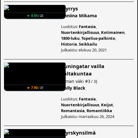
Myrrys
Anniina Mikama
★ 8.04
/ 23
Luokitus:
Fantasia
,
Nuortenkirjallisuus
,
Kotimainen
,
1800-luku
,
Topelius-palkinto
,
Historia
,
Seikkailu
Julkaistu: elokuu 20, 2021
Kuningatar vailla
valtakuntaa
(
Ilman väki
#3
)
/ 3
Holly Black
★ 7.90
/ 37
Luokitus:
Fantasia
,
Nuortenkirjallisuus
,
Keijut
,
Romantasia
,
Romantiikka
Julkaistu: marraskuu 26, 2024
Myrskynsilmä