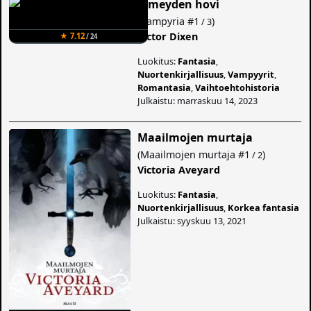
Pimeyden hovi
(
Vampyria
#1
)
/ 3
Victor Dixen
★ 7.12
/ 24
Luokitus:
Fantasia
,
Nuortenkirjallisuus
,
Vampyyrit
,
Romantasia
,
Vaihtoehtohistoria
Julkaistu: marraskuu 14, 2023
Maailmojen murtaja
(
Maailmojen murtaja
#1
)
/ 2
Victoria Aveyard
Luokitus:
Fantasia
,
Nuortenkirjallisuus
,
Korkea fantasia
Julkaistu: syyskuu 13, 2021