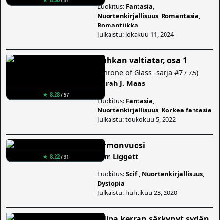
★ 8.30
/ 51
Luokitus:
Fantasia
,
Nuortenkirjallisuus
,
Romantasia
,
Romantiikka
Julkaistu: lokakuu 11, 2024
Tuhkan valtiatar, osa 1
(
Throne of Glass -sarja
#7
)
/ 7.5
Sarah J. Maas
★ 8.28
/ 57
Luokitus:
Fantasia
,
Nuortenkirjallisuus
,
Korkea fantasia
Julkaistu: toukokuu 5, 2022
Armonvuosi
Kim Liggett
★ 8.22
/ 31
Luokitus:
Scifi
,
Nuortenkirjallisuus
,
Dystopia
Julkaistu: huhtikuu 23, 2020
Olipa kerran särkynyt sydän