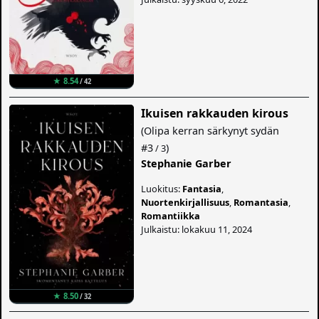
★ 8.54
/ 42
Ikuisen rakkauden kirous
(
Olipa kerran särkynyt sydän
#3
)
/ 3
Stephanie Garber
Luokitus:
Fantasia
,
Nuortenkirjallisuus
,
Romantasia
,
Romantiikka
Julkaistu: lokakuu 11, 2024
★ 8.50
/ 32