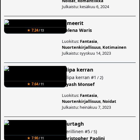
Noidat
,
Romantiikka
Julkaistu: kesäkuu 6, 2024
Kimeerit
Helena Waris
★ 7.24
/ 13
Luokitus:
Fantasia
,
Nuortenkirjallisuus
,
Kotimainen
Julkaistu: syyskuu 14, 2023
Olipa kerran
(
Olipa kerran
#1
)
/ 2
Kiyash Monsef
★ 7.64
/ 11
Luokitus:
Fantasia
,
Nuortenkirjallisuus
,
Noidat
Julkaistu: heinäkuu 7, 2023
Murtagh
(
Perillinen
#5
)
/ 5
Christopher Paolini
★ 7.90
/ 11