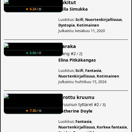
Lukitut
Salla Simukka
★ 6.24
/ 25
Luokitus:
Scifi
,
Nuortenkirjallisuus
,
Dystopia
,
Kotimainen
Julkaistu: kesäkuu 11, 2020
Naraka
(
Sang
#2
)
★ 8.88
/ 2
/ 17
Elina Pitkäkangas
Luokitus:
Scifi
,
Fantasia
,
Nuortenkirjallisuus
,
Kotimainen
Julkaistu: huhtikuu 15, 2024
Kirottu kruunu
(
Kruunun tyttäret
#2
)
/ 3
Catherine Doyle
★ 7.30
/ 13
Luokitus:
Fantasia
,
Nuortenkirjallisuus
,
Korkea fantasia
,