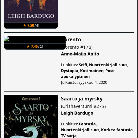
★ 7.50
/ 61
Korento
(
Korento
#1
)
★ 7.46
/ 3
/ 24
Anne-Maija Aalto
Luokitus:
Scifi
,
Nuortenkirjallisuus
,
Dystopia
,
Kotimainen
,
Post-
apokalyptinen
Julkaistu: syyskuu 4, 2020
Saarto ja myrsky
(
Grishaversumi
#2
)
/ 3
Leigh Bardugo
Luokitus:
Fantasia
,
Nuortenkirjallisuus
,
Korkea fantasia
,
TV-sarja