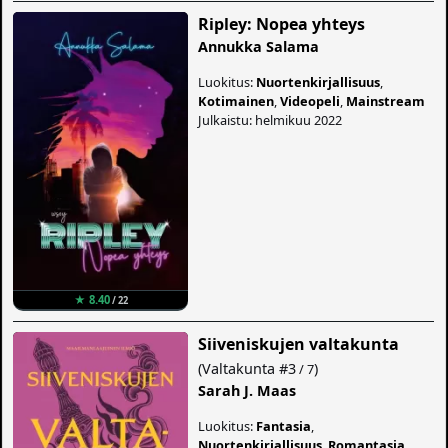
Ripley: Nopea yhteys
Annukka Salama
Luokitus:
Nuortenkirjallisuus
,
Kotimainen
,
Videopeli
,
Mainstream
Julkaistu: helmikuu 2022
★ 8.40
/ 22
Siiveniskujen valtakunta
(
Valtakunta
#3
)
/ 7
Sarah J. Maas
Luokitus:
Fantasia
,
Nuortenkirjallisuus
,
Romantasia
,