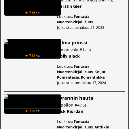
Kerstin Gier
★ 7.66
/ 23
Luokitus:
Fantasia
,
Nuortenkirjallisuus
Julkaistu: heinäkuu 21, 2023
Julma prinssi
(
Ilman väki
#1
)
/ 3
Holly Black
★ 7.62
/ 59
Luokitus:
Fantasia
,
Nuortenkirjallisuus
,
Keijut
,
Romantasia
,
Romantiikka
Julkaistu: tammikuu 17, 2024
Tyrannin hauta
(
Apollon
#4
)
/ 5
Rick Riordan
★ 7.60
/ 23
Luokitus:
Fantasia
,
Nuortenkirjallisuus
,
Antiikin