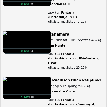
Brandon Mull
★ 8.68
/ 95
Luokitus:
Fantasia
,
Nuortenkirjallisuus
Julkaistu: maaliskuu 17, 2011
Iltahämärä
(
Soturikissat: Uusi profetia
#5
)
/ 6
Erin Hunter
★ 8.68
/ 76
Luokitus:
Fantasia
,
Nuortenkirjallisuus
,
Eläinfantasia
,
Kissat
Julkaistu: maaliskuu 25, 2014
Taivaallisen tulen kaupunki
(
Varjojen kaupungit
#6
)
/ 6
Cassandra Clare
★ 8.66
/ 181
Luokitus:
Fantasia
,
Nuortenkirjallisuus
,
Vampyyrit
,