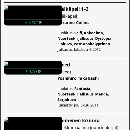
Nälkäpeli 1–3
(
Nälkäpeli
)
Suzanne Collins
★ 8.72
/ 156
Luokitus:
Scifi
,
Kokoelma
,
Nuortenkirjallisuus
,
Dystopia
,
Elokuva
,
Post-apokalyptinen
Julkaistu: lokakuu 4, 2012
Weed
(
Weed
)
★ 8.72
/ 25
Yoshihiro Takahashi
Luokitus:
Fantasia
,
Nuortenkirjallisuus
,
Manga
,
Sarjakuva
Julkaistu: joulukuu 2011
Paimenen kruunu
(
Kiekkomaailma (nuortenkirjat)