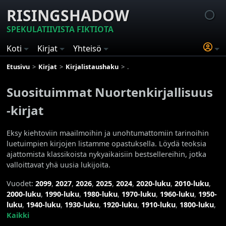
RISINGSHADOW
SPEKULATIIVISTA FIKTIOTA
Koti
Kirjat
Yhteisö
Etusivu
Kirjat
Kirjalistaushaku
Suosituimmat Nuortenkirjallisuus 
Suosituimmat Nuortenkirjallisuus
-kirjat
Eksy kiehtoviin maailmoihin ja unohtumattomiin tarinoihin
luetuimpien kirjojen listamme opastuksella. Löydä teoksia
ajattomista klassikoista nykyaikaisiin bestsellereihin, jotka
valloittavat yhä uusia lukijoita.
Vuodet:
2099
,
2027
,
2026
,
2025
,
2024
,
2020-luku
,
2010-luku
,
2000-luku
,
1990-luku
,
1980-luku
,
1970-luku
,
1960-luku
,
1950-
luku
,
1940-luku
,
1930-luku
,
1920-luku
,
1910-luku
,
1800-luku
,
Kaikki