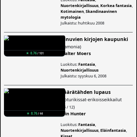
Nuortenkirjallisuus
,
Korkea fantasia
,
Kotimainen
,
Skandinaavinen
mytologia
Julkaistu: huhtikuu 2008
Uinuvien kirjojen kaupunki
(
Zamonia
)
Walter Moers
★ 8.76
/ 101
Luokitus:
Fantasia
,
Nuortenkirjallisuus
Julkaistu: syyskuu 6, 2008
Väärätähden lupaus
(
Soturikissat-erikoisseikkailut
#4
)
/ 12
Erin Hunter
★ 8.76
/ 44
Luokitus:
Fantasia
,
Nuortenkirjallisuus
,
Eläinfantasia
,
Kissat