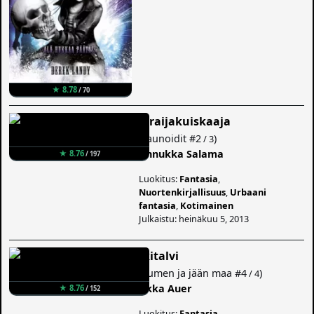
★ 8.78
/ 70
Piraijakuiskaaja
(
Faunoidit
#2
)
/ 3
Annukka Salama
★ 8.76
/ 197
Luokitus:
Fantasia
,
Nuortenkirjallisuus
,
Urbaani
fantasia
,
Kotimainen
Julkaistu: heinäkuu 5, 2013
Ikitalvi
(
Lumen ja jään maa
#4
)
/ 4
Ilkka Auer
★ 8.76
/ 152
Luokitus:
Fantasia
,