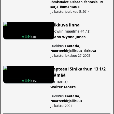
Ihmissudet
,
Urbaani fantasia
,
TV-
sarja
,
Romantasia
Julkaistu: joulukuu 5, 2014
Liikkuva linna
(
Howlin maailma
#1
)
/ 3
Diana Wynne Jones
★ 8.64
/ 358
Luokitus:
Fantasia
,
Nuortenkirjallisuus
,
Elokuva
Julkaistu: lokakuu 27, 2005
Kapteeni Sinikarhun 13 1/2
elämää
★ 8.64
(
Zamonia
)
/ 142
Walter Moers
Luokitus:
Fantasia
,
Nuortenkirjallisuus
Julkaistu: 2001