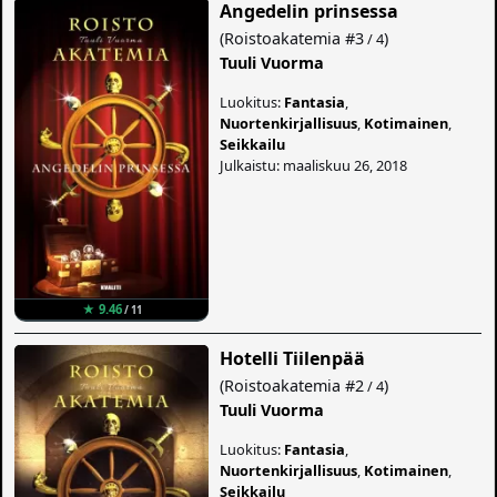
Angedelin prinsessa
(
Roistoakatemia
#3
)
/ 4
Tuuli Vuorma
Luokitus:
Fantasia
,
Nuortenkirjallisuus
,
Kotimainen
,
Seikkailu
Julkaistu: maaliskuu 26, 2018
★ 9.46
/ 11
Hotelli Tiilenpää
(
Roistoakatemia
#2
)
/ 4
Tuuli Vuorma
Luokitus:
Fantasia
,
Nuortenkirjallisuus
,
Kotimainen
,
Seikkailu