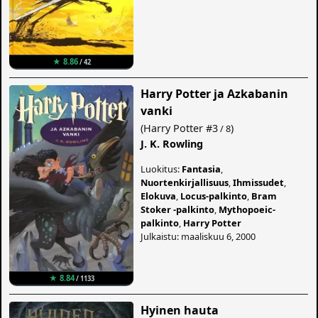
★ 8.86
/ 42
Harry Potter ja Azkabanin
vanki
(
Harry Potter
#3
)
/ 8
J. K. Rowling
Luokitus:
Fantasia
,
Nuortenkirjallisuus
,
Ihmissudet
,
Elokuva
,
Locus-palkinto
,
Bram
Stoker -palkinto
,
Mythopoeic-
palkinto
,
Harry Potter
Julkaistu: maaliskuu 6, 2000
★ 8.84
/ 1133
Hyinen hauta