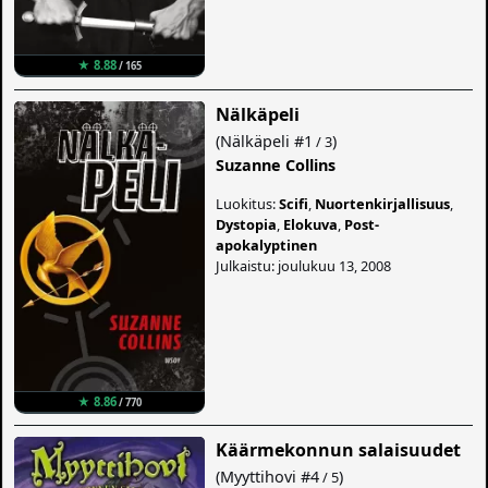
★ 8.88
/ 165
Nälkäpeli
(
Nälkäpeli
#1
)
/ 3
Suzanne Collins
Luokitus:
Scifi
,
Nuortenkirjallisuus
,
Dystopia
,
Elokuva
,
Post-
apokalyptinen
Julkaistu: joulukuu 13, 2008
★ 8.86
/ 770
Käärmekonnun salaisuudet
(
Myyttihovi
#4
)
/ 5