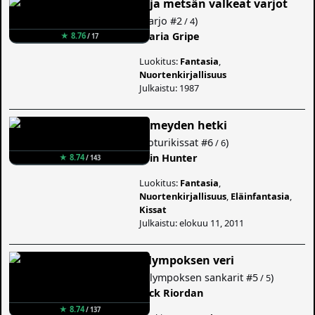
...ja metsän valkeat varjot
(
Varjo
#2
)
/ 4
Maria Gripe
★ 8.76
/ 17
Luokitus:
Fantasia
,
Nuortenkirjallisuus
Julkaistu: 1987
Pimeyden hetki
(
Soturikissat
#6
)
/ 6
Erin Hunter
★ 8.74
/ 143
Luokitus:
Fantasia
,
Nuortenkirjallisuus
,
Eläinfantasia
,
Kissat
Julkaistu: elokuu 11, 2011
Olympoksen veri
(
Olympoksen sankarit
#5
)
/ 5
Rick Riordan
★ 8.74
/ 137