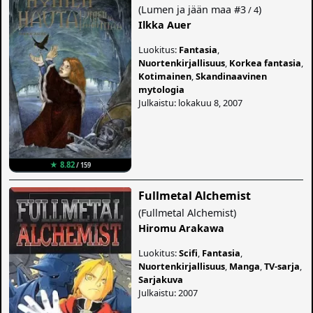
(
Lumen ja jään maa
#3
)
/ 4
Ilkka Auer
Luokitus:
Fantasia
,
Nuortenkirjallisuus
,
Korkea fantasia
,
Kotimainen
,
Skandinaavinen
mytologia
Julkaistu: lokakuu 8, 2007
★ 8.82
/ 159
Fullmetal Alchemist
(
Fullmetal Alchemist
)
Hiromu Arakawa
Luokitus:
Scifi
,
Fantasia
,
Nuortenkirjallisuus
,
Manga
,
TV-sarja
,
Sarjakuva
Julkaistu: 2007