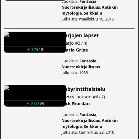
Luokitus:
Fantasia
,
Nuortenkirjallisuus
,
Antiikin
mytologia
,
Seikkailu
Julkaistu: maaliskuu 10, 2015
Varjojen lapset
(
Varjo
#3
)
/ 4
Maria Gripe
★ 8.74
/ 15
Luokitus:
Fantasia
,
Nuortenkirjallisuus
Julkaistu: 1988
Labyrinttitaistelu
(
Percy Jackson
#4
)
/ 7
Rick Riordan
★ 8.72
/ 347
Luokitus:
Fantasia
,
Nuortenkirjallisuus
,
Antiikin
mytologia
,
Seikkailu
Julkaistu: tammikuu 28, 2010