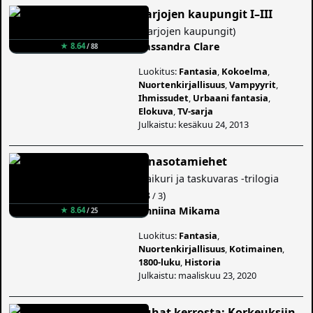
Varjojen kaupungit I–III
(
Varjojen kaupungit
)
Cassandra Clare
★ 8.64
/ 88
Luokitus:
Fantasia
,
Kokoelma
,
Nuortenkirjallisuus
,
Vampyyrit
,
Ihmissudet
,
Urbaani fantasia
,
Elokuva
,
TV-sarja
Julkaistu: kesäkuu 24, 2013
Tinasotamiehet
(
Taikuri ja taskuvaras -trilogia
#3
)
/ 3
Anniina Mikama
★ 8.64
/ 25
Luokitus:
Fantasia
,
Nuortenkirjallisuus
,
Kotimainen
,
1800-luku
,
Historia
Julkaistu: maaliskuu 23, 2020
Tuhat kerrosta: Korkeuksiin