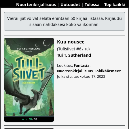
Nuortenkirjallisuus
|
Uutuudet
|
Tulossa
|
Top kaikki
Vierailijat voivat selata enintään 50 kirjaa listassa. Kirjaudu
sisään nähdäksesi koko valikoiman!
Kuu nousee
(
Tulisiivet
#6
)
/ 10
Tui T. Sutherland
Luokitus:
Fantasia
,
Nuortenkirjallisuus
,
Lohikäärmeet
Julkaistu: toukokuu 17, 2023
★ 9.70
/ 10