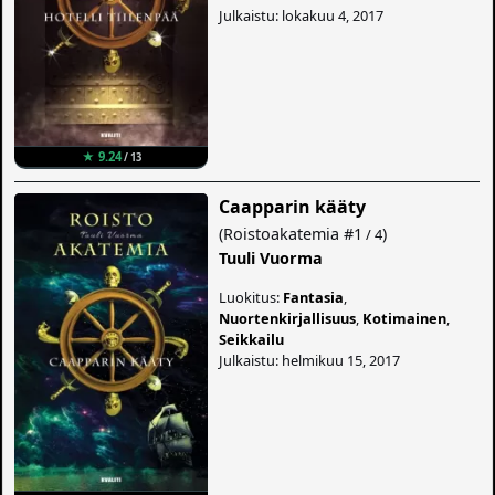
Julkaistu: lokakuu 4, 2017
★ 9.24
/ 13
Caapparin kääty
(
Roistoakatemia
#1
)
/ 4
Tuuli Vuorma
Luokitus:
Fantasia
,
Nuortenkirjallisuus
,
Kotimainen
,
Seikkailu
Julkaistu: helmikuu 15, 2017