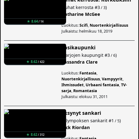
(
Tuhat kerrosta
#3
)
/ 3
Katharine McGee
★ 8.64
/ 14
Luokitus:
Scifi
,
Nuortenkirjallisuus
Julkaistu: helmikuu 18, 2019
Lasikaupunki
(
Varjojen kaupungit
#3
)
/ 6
Cassandra Clare
★ 8.62
/ 422
Luokitus:
Fantasia
,
Nuortenkirjallisuus
,
Vampyyrit
,
Ihmissudet
,
Urbaani fantasia
,
TV-
sarja
,
Romantasia
Julkaistu: elokuu 31, 2011
Eksynyt sankari
(
Olympoksen sankarit
#1
)
/ 5
Rick Riordan
★ 8.62
/ 312
Luokitus:
Fantasia
,