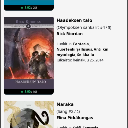
★ 8.92
/ 255
Haadeksen talo
(
Olympoksen sankarit
#4
)
/ 5
Rick Riordan
Luokitus:
Fantasia
,
Nuortenkirjallisuus
,
Antiikin
mytologia
,
Seikkailu
Julkaistu: heinäkuu 25, 2014
★ 8.90
/ 166
Naraka
(
Sang
#2
)
/ 2
Elina Pitkäkangas
Luokitus:
Scifi
,
Fantasia
,