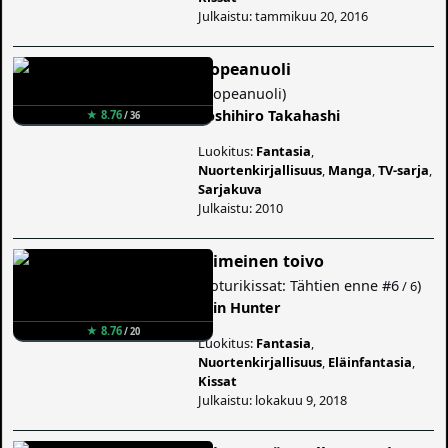
Julkaistu: tammikuu 20, 2016
Hopeanuoli
(
Hopeanuoli
)
Yoshihiro Takahashi
★ 8.76
/ 36
Luokitus:
Fantasia
,
Nuortenkirjallisuus
,
Manga
,
TV-sarja
,
Sarjakuva
Julkaistu: 2010
Viimeinen toivo
(
Soturikissat: Tähtien enne
#6
)
/ 6
Erin Hunter
★ 8.76
/ 20
Luokitus:
Fantasia
,
Nuortenkirjallisuus
,
Eläinfantasia
,
Kissat
Julkaistu: lokakuu 9, 2018