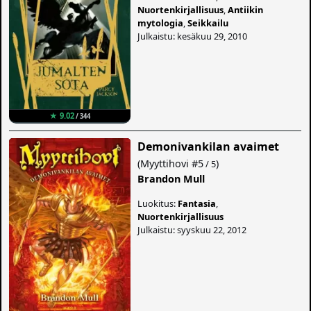
Nuortenkirjallisuus
,
Antiikin
mytologia
,
Seikkailu
Julkaistu: kesäkuu 29, 2010
★ 9.02
/ 344
Demonivankilan avaimet
(
Myyttihovi
#5
)
/ 5
Brandon Mull
Luokitus:
Fantasia
,
Nuortenkirjallisuus
Julkaistu: syyskuu 22, 2012