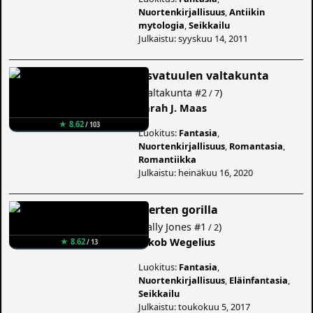
Nuortenkirjallisuus
,
Antiikin
mytologia
,
Seikkailu
Julkaistu: syyskuu 14, 2011
Usvatuulen valtakunta
(
Valtakunta
#2
)
/ 7
Sarah J. Maas
★ 8.62
/ 103
Luokitus:
Fantasia
,
Nuortenkirjallisuus
,
Romantasia
,
Romantiikka
Julkaistu: heinäkuu 16, 2020
Merten gorilla
(
Sally Jones
#1
)
/ 2
Jakob Wegelius
★ 8.62
/ 13
Luokitus:
Fantasia
,
Nuortenkirjallisuus
,
Eläinfantasia
,
Seikkailu
Julkaistu: toukokuu 5, 2017