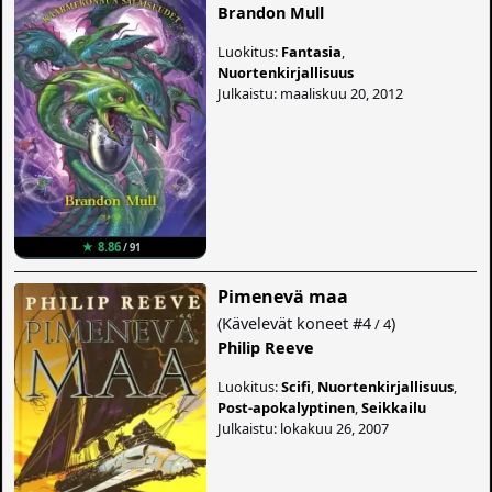
Brandon Mull
Luokitus:
Fantasia
,
Nuortenkirjallisuus
Julkaistu: maaliskuu 20, 2012
★ 8.86
/ 91
Pimenevä maa
(
Kävelevät koneet
#4
)
/ 4
Philip Reeve
Luokitus:
Scifi
,
Nuortenkirjallisuus
,
Post-apokalyptinen
,
Seikkailu
Julkaistu: lokakuu 26, 2007