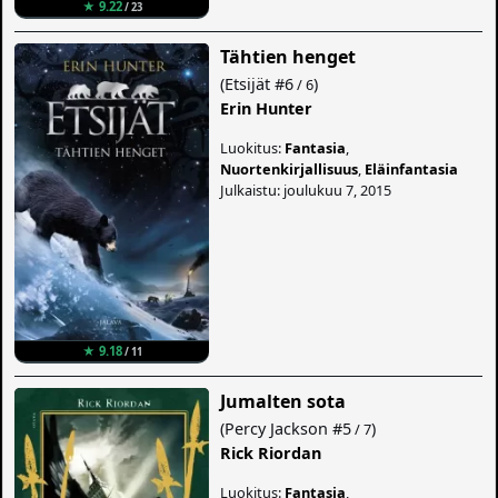
★ 9.22
/ 23
Tähtien henget
(
Etsijät
#6
)
/ 6
Erin Hunter
Luokitus:
Fantasia
,
Nuortenkirjallisuus
,
Eläinfantasia
Julkaistu: joulukuu 7, 2015
★ 9.18
/ 11
Jumalten sota
(
Percy Jackson
#5
)
/ 7
Rick Riordan
Luokitus:
Fantasia
,