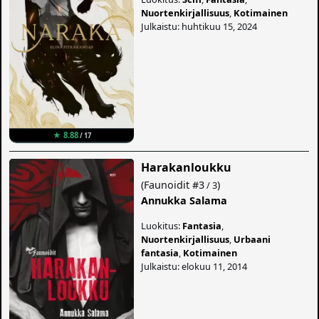
Nuortenkirjallisuus
,
Kotimainen
Julkaistu: huhtikuu 15, 2024
★ 8.88
/ 17
Harakanloukku
(
Faunoidit
#3
)
/ 3
Annukka Salama
Luokitus:
Fantasia
,
Nuortenkirjallisuus
,
Urbaani
fantasia
,
Kotimainen
Julkaistu: elokuu 11, 2014