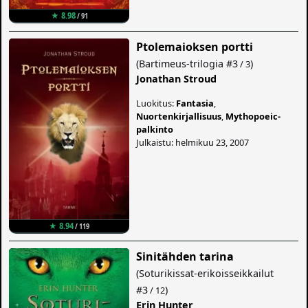
★ 8.98
/ 91
Ptolemaioksen portti
(
Bartimeus-trilogia
#3
)
/ 3
Jonathan Stroud
Luokitus:
Fantasia
,
Nuortenkirjallisuus
,
Mythopoeic-
palkinto
Julkaistu: helmikuu 23, 2007
★ 8.94
/ 119
Sinitähden tarina
(
Soturikissat-erikoisseikkailut
#3
)
/ 12
Erin Hunter