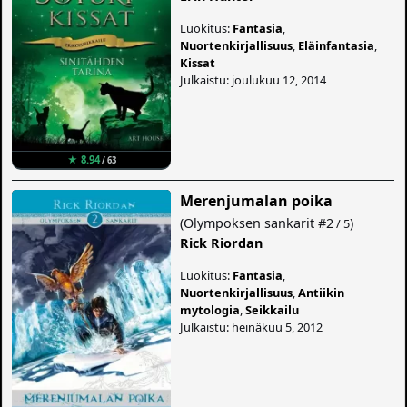
Luokitus:
Fantasia
,
Nuortenkirjallisuus
,
Eläinfantasia
,
Kissat
Julkaistu: joulukuu 12, 2014
★ 8.94
/ 63
Merenjumalan poika
(
Olympoksen sankarit
#2
)
/ 5
Rick Riordan
Luokitus:
Fantasia
,
Nuortenkirjallisuus
,
Antiikin
mytologia
,
Seikkailu
Julkaistu: heinäkuu 5, 2012