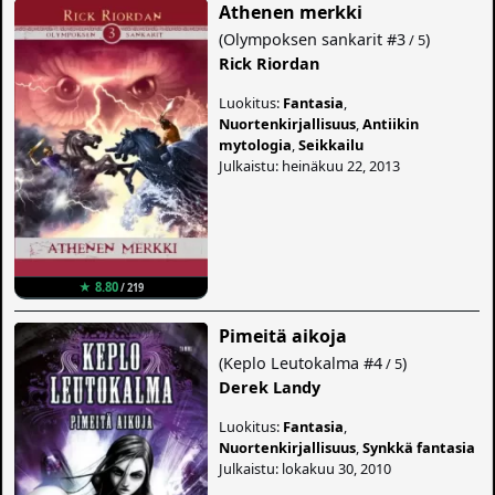
Athenen merkki
(
Olympoksen sankarit
#3
)
/ 5
Rick Riordan
Luokitus:
Fantasia
,
Nuortenkirjallisuus
,
Antiikin
mytologia
,
Seikkailu
Julkaistu: heinäkuu 22, 2013
★ 8.80
/ 219
Pimeitä aikoja
(
Keplo Leutokalma
#4
)
/ 5
Derek Landy
Luokitus:
Fantasia
,
Nuortenkirjallisuus
,
Synkkä fantasia
Julkaistu: lokakuu 30, 2010