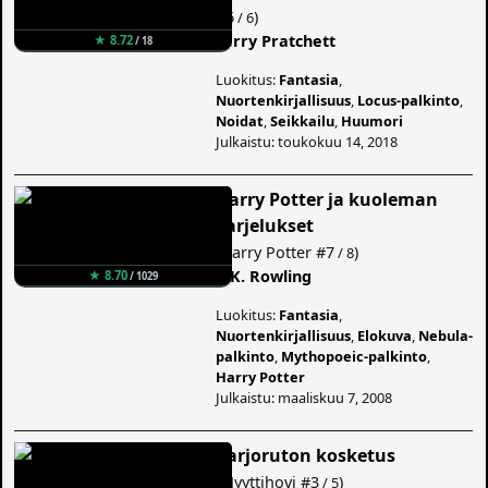
#6
)
/ 6
Terry Pratchett
★ 8.72
/ 18
Luokitus:
Fantasia
,
Nuortenkirjallisuus
,
Locus-palkinto
,
Noidat
,
Seikkailu
,
Huumori
Julkaistu: toukokuu 14, 2018
Harry Potter ja kuoleman
varjelukset
(
Harry Potter
#7
)
/ 8
J. K. Rowling
★ 8.70
/ 1029
Luokitus:
Fantasia
,
Nuortenkirjallisuus
,
Elokuva
,
Nebula-
palkinto
,
Mythopoeic-palkinto
,
Harry Potter
Julkaistu: maaliskuu 7, 2008
Varjoruton kosketus
(
Myyttihovi
#3
)
/ 5