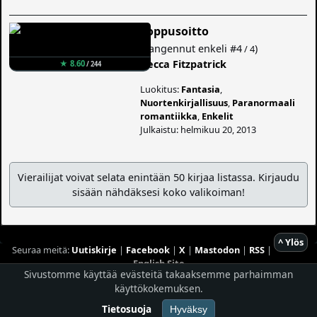
Loppusoitto
(
Langennut enkeli
#4
)
/ 4
Becca Fitzpatrick
★ 8.60
/ 244
Luokitus:
Fantasia
,
Nuortenkirjallisuus
,
Paranormaali
romantiikka
,
Enkelit
Julkaistu: helmikuu 20, 2013
Vierailijat voivat selata enintään 50 kirjaa listassa. Kirjaudu
sisään nähdäksesi koko valikoiman!
^ Ylös
Seuraa meitä:
Uutiskirje
|
Facebook
|
X
|
Mastodon
|
RSS
|
English Site
Sivustomme käyttää evästeitä takaaksemme parhaimman
Hostingpalvelun tarjoaa
Planeetta Internet Oy
käyttökokemuksen.
© 1996 - 2026 Risingshadow. Kaikki oikeudet pidätetään.
Tietosuoja
Hyväksy