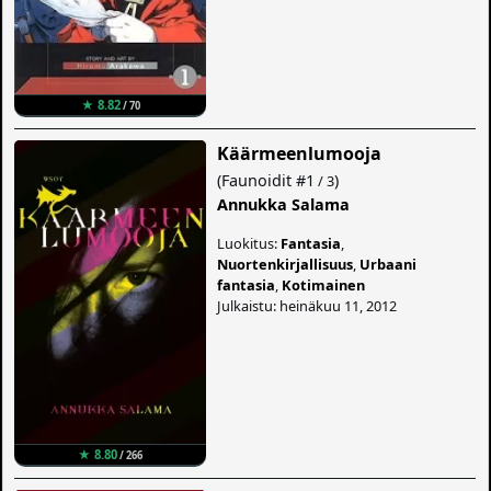
★ 8.82
/ 70
Käärmeenlumooja
(
Faunoidit
#1
)
/ 3
Annukka Salama
Luokitus:
Fantasia
,
Nuortenkirjallisuus
,
Urbaani
fantasia
,
Kotimainen
Julkaistu: heinäkuu 11, 2012
★ 8.80
/ 266