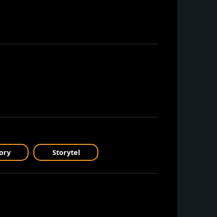
ory
Storytel