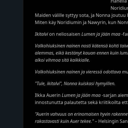
Hänellä
Noridiu
Maiden välille syttyy sota, ja Nonna joutuu 
Miten käy Noridiumin ja Nawyrin, kun Nonn
Ikitalvi
on neliosaisen
Lumen ja jään maa
-fa
Valkohiuksinen nainen nosti kätensä kohti taivas
alemmas, eikä kestänyt kauan ennen kuin lumi ry
alkoi vihmoa sitä kaikkialle.
Valkohiuksinen nainen ja vieressä odottava m
"Tule, ikitalvi", Nonna kuiskasi hymyillen.
Ilkka Auerin
Lumen ja jään maa
-sarjan aie
innostunutta palautetta sekä kriitikoilta että
"Auerin vahvuus on erinomaisen hyvin rakennet
rakastavasti kuin Auer tekee."
– Helsingin Sa