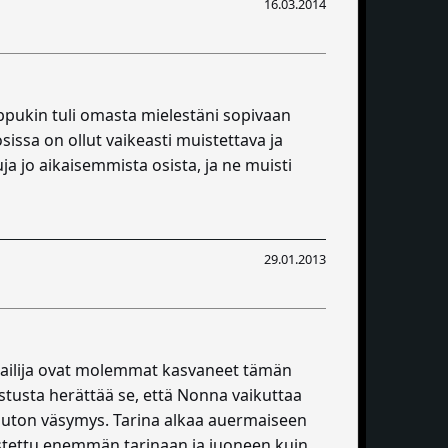
16.03.2014
Loppukin tuli omasta mielestäni sopivaan
sissa on ollut vaikeasti muistettava ja
a jo aikaisemmista osista, ja ne muisti
29.01.2013
kirjailija ovat molemmat kasvaneet tämän
stusta herättää se, että Nonna vaikuttaa
 loputon väsymys. Tarina alkaa auermaiseen
ostettu enemmän tarinaan ja juoneen kuin