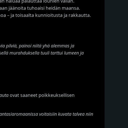
n haluaa palauttaa louhien vallan.
kaan jäänoita tuhoaisi heidän maansa.
oa – ja toisaalta kunnioitusta ja rakkautta.
via pilviä, painoi niitä yhä alemmas ja
isellä murahduksella tuuli tarttui lumeen ja
auta
ovat saaneet poikkeuksellisen
ntasiaromaanissa voitaisiin kuvata talvea niin