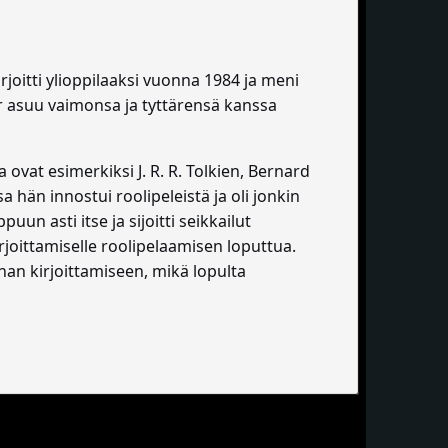
joitti ylioppilaaksi vuonna 1984 ja meni
er asuu vaimonsa ja tyttärensä kanssa
 ovat esimerkiksi J. R. R. Tolkien, Bernard
 hän innostui roolipeleistä ja oli jonkin
un asti itse ja sijoitti seikkailut
irjoittamiselle roolipelaamisen loputtua.
nan kirjoittamiseen, mikä lopulta