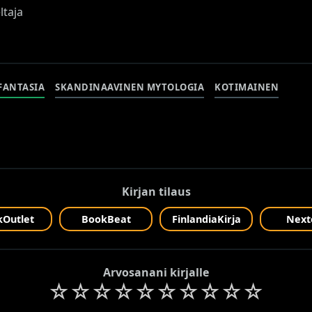
ltaja
FANTASIA
SKANDINAAVINEN MYTOLOGIA
KOTIMAINEN
Kirjan tilaus
Outlet
BookBeat
FinlandiaKirja
Next
Arvosanani kirjalle
☆
☆
☆
☆
☆
☆
☆
☆
☆
☆