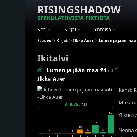
RISINGSHADOW
SPEKULATIIVISTA FIKTIOTA
Koti
Kirjat
Yhteisö
Etusivu
Kirjat
Ilkka Auer
Lumen ja jään maa
Ikitalvi
✓
Lumen ja jään maa #4
/ 4
Ilkka Auer
Kansi: R
Mukana 
★
8.76
/
152
82
Ylistett
37
18
Nonna on
6
6
1
1
1
1
2
3
4
5
6
7
8
9
10