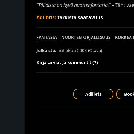
”Tällaista on hyvä nuortenfantasia.”
– Tähtivae
Adlibris:
tarkista saatavuus
FANTASIA
NUORTENKIRJALLISUUS
KORKEA 
Julkaistu:
huhtikuu 2008 (
Otava
)
Kirja-arviot ja kommentit (7)
Adlibris
Book