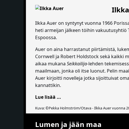
Ilkk
Ilkka Auer on syntynyt vuonna 1966 Porissa
heti armeijan jälkeen töihin vakuutusyhtiö
Espoossa.
Auer on aina harrastanut piirtämistä, lukemi
Cornwell ja Robert Holdstock sekä kaikki mui
aikaa mukana
Seikkailija
-lehden tekemisessä.
maailmaan, jonka oli itse luonut. Pelin maai
Auer kirjoitti novelleja jotka sijoittuivat
kannattikin.
Lue lisää ...
Kuva: ©Pekka Holmström/Otava - Ilkka Auer vuonna 2
Lumen ja jään maa