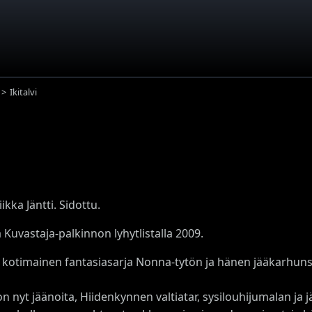
Ikitalvi
iikka Jäntti. Sidottu.
Kuvastaja-palkinnon lyhytlistalla 2009.
y kotimainen fantasiasarja Nonna-tytön ja hänen jääkarhuns
 nyt jäänoita, Hiidenkynnen valtiatar, sysilouhijumalan ja 