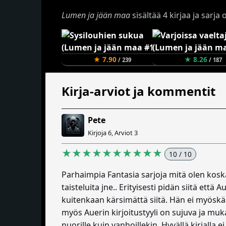
Lumen ja jään maa
sisältää 4 kirjaa ja sarj
★ 7.90
★ 8.26
/ 239
/ 187
Kirja-arviot ja kommentit
Pete
Kirjoja 6, Arviot 3
★★★★★★★★★★
10 / 10
Parhaimpia Fantasia sarjoja mitä olen koskaa
taisteluita jne.. Erityisesti pidän siitä et
kuitenkaan kärsimättä siitä. Hän ei myöskää
myös Auerin kirjoitustyyli on sujuva ja muk
nuorille kuin vanhoillekin. Hyvällä kirjalla ei