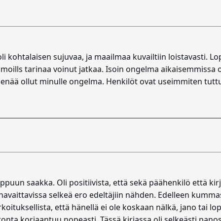
oli kohtalaisen sujuvaa, ja maailmaa kuvailtiin loistavasti. 
hmoills tarinaa voinut jatkaa. Isoin ongelma aikaisemmissa o
enää ollut minulle ongelma. Henkilöt ovat useimmiten tuttuj
loppuun saakka. Oli positiivista, että sekä päähenkilö että 
 havaittavissa selkeä ero edeltäjiin nähden. Edelleen kumma
rkoituksellista, että hänellä ei ole koskaan nälkä, jano tai
onta korjaantuu nopeasti. Tässä kirjassa oli selkeästi pan