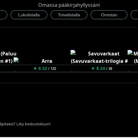
Omassa pääkirjahyllyssäni
★ 8.32
★ 8.24
/ 132
/ 38
ipiteesi? Liity keskusteluun!