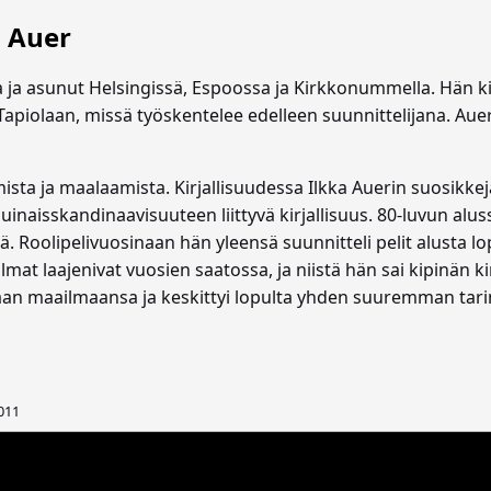
a Auer
 ja asunut Helsingissä, Espoossa ja Kirkkonummella. Hän kir
 Tapiolaan, missä työskentelee edelleen suunnittelijana. Au
sta ja maalaamista. Kirjallisuudessa Ilkka Auerin suosikkeja
naisskandinaavisuuteen liittyvä kirjallisuus. 80-luvun alussa
 Roolipelivuosinaan hän yleensä suunnitteli pelit alusta loppu
lmat laajenivat vuosien saatossa, ja niistä hän sai kipinän k
 omaan maailmaansa ja keskittyi lopulta yhden suuremman tari
011