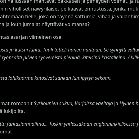
 on hallussaan mahtavat pakkasen ja pimeyden voimat, ja hä
min viholliset nawyrilaiset pelkäävät ennustusta, jonka mu
lähtemään tielle, joka on täynnä sattumia, vihaa ja vallanhim
a ja louhijumalat näyttävät voimansa?
ntasiasarjan viimeinen osa.
ta ja kutsui lunta. Tuuli totteli hänen ääntään. Se synnytti valta
öpsähti pilvien syövereistä pieninä, kiteisinä kristalleina. Äkill
usta lohikäärme katosivat sankan lumipyryn sekaan.
mmat romaanit
Sysilouhien sukua, Varjoissa vaeltaja
ja
Hyinen h
 lukijoilta.
tu fantasiamaailma... Tuskin yhdessäkään englanninkielisessä fa
nomat