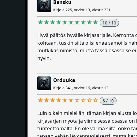
Bensku
Kirjoja 225, Arviot 13, Viestit 221
★★★★★★★★★★
10 / 10
Hyvä päätös hyvälle kirjasarjalle. Kerronta 
kohtaan, tuskin siitä olisi enää samoills ha
mutkikas nimistö, mutta tässä osassa se ei 
hyvin.
Orduuka
Kirjoja 341, Arviot 16, Viestit 12
★★★★★★☆☆☆☆
6 / 10
Luin oikein mielelläni tämän kirjan alusta 
kirjasarjan myötä ja viimeisessä osassa on
tunteettomalta. En ole varma siitä, onko ta
tapaan vähän jäykänpuoleisesti, mutta kerr