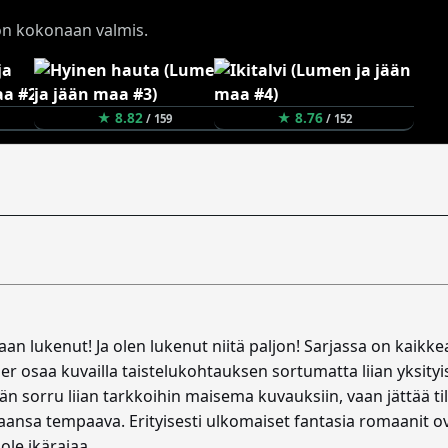
a on kokonaan valmis.
★ 8.82
★ 8.76
/ 159
/ 152
n lukenut! Ja olen lukenut niitä paljon! Sarjassa on kaikkea
tä Auer osaa kuvailla taistelukohtauksen sortumatta liian yksi
n sorru liian tarkkoihin maisema kuvauksiin, vaan jättää til
aansa tempaava. Erityisesti ulkomaiset fantasia romaanit ovat
 ole ikärajaa.