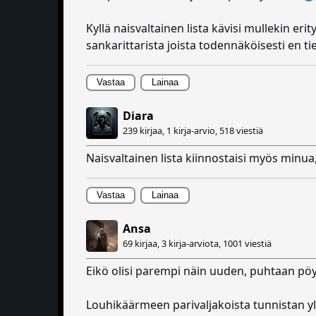
Kyllä naisvaltainen lista kävisi mullekin er
sankarittarista joista todennäköisesti en 
Vastaa
Lainaa
Diara
239 kirjaa, 1 kirja-arvio,
518 viestiä
Naisvaltainen lista kiinnostaisi myös minu
Vastaa
Lainaa
Ansa
69 kirjaa, 3 kirja-arviota,
1001 viestiä
Eikö olisi parempi näin uuden, puhtaan pöyd
Louhikäärmeen parivaljakoista tunnistan yli p