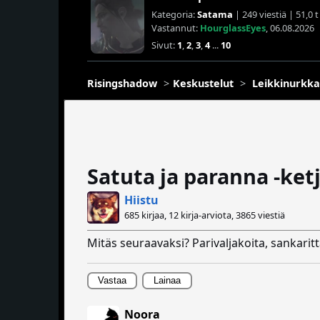
Kategoria:
Satama
| 249 viestiä | 51,0 
Vastannut:
HourglassEyes
, 06.08.2026
Sivut:
1
,
2
,
3
,
4
...
10
Risingshadow
Keskustelut
Leikkinurkka
Satuta ja paranna -ket
Hiistu
685 kirjaa, 12 kirja-arviota,
3865 viestiä
Mitäs seuraavaksi? Parivaljakoita, sankaritt
Vastaa
Lainaa
Noora