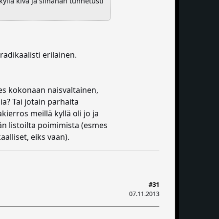
yllä kiva ja siinähän tunnetusti
adikaalisti erilainen.
 edes kokonaan naisvaltainen,
sia? Tai jotain parhaita
erros meillä kyllä oli jo ja
ään listoilta poimimista (esmes
alliset, eiks vaan).
#31
07.11.2013