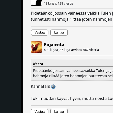
18 kirjaa,
128 viestiä
Pidetäänkö jossain vaiheessa,vaikka Tulen j
tunnetusti hahmoja riittää joten hahmojen p
Vastaa
Lainaa
Kirjaneito
402 kirjaa, 87 kirja-arviota,
567 viestiä
Noora
Pidetäänkö jossain vaiheessa,vaikka Tulen ja j
hahmoja riittää joten hahmojen puutteesta sell
Kannatan!
Toki muutkin käyvät hyvin, mutta noista L
Vastaa
Lainaa