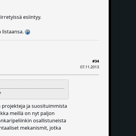
irretyissä esiintyy.
a listaansa.
#34
07.11.2013
?
n projekteja ja suosituimmista
ikka meillä on nyt paljon
ankaripeliinkin osallistuneista
ntaaliset mekanismit, jotka