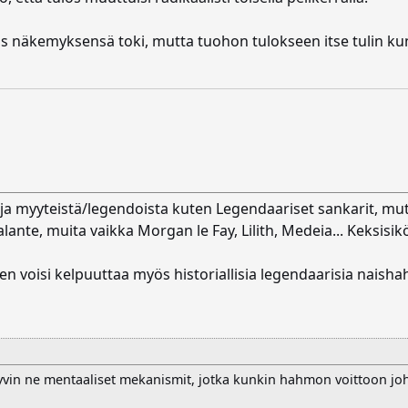
ös näkemyksensä toki, mutta tuohon tulokseen itse tulin kun
ja myyteistä/legendoista kuten Legendaariset sankarit, mutt
lante, muita vaikka Morgan le Fay, Lilith, Medeia... Keksisik
iihen voisi kelpuuttaa myös historiallisia legendaarisia naish
yvin ne mentaaliset mekanismit, jotka kunkin hahmon voittoon joht