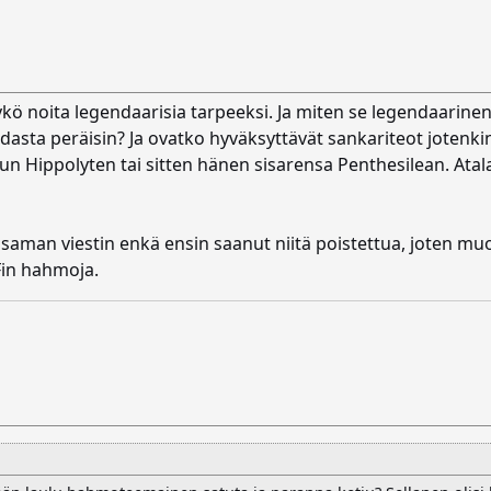
kö noita legendaarisia tarpeeksi. Ja miten se legendaarinen 
ndasta peräisin? Ja ovatko hyväksyttävät sankariteot jotenkin 
tun Hippolyten tai sitten hänen sisarensa Penthesilean. Ata
 saman viestin enkä ensin saanut niitä poistettua, joten muo
Fin hahmoja.