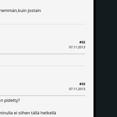
n enemmän,kuin jostain
#32
07.11.2013
#33
07.11.2013
on pidetty?
nulla ei siihen tällä hetkellä