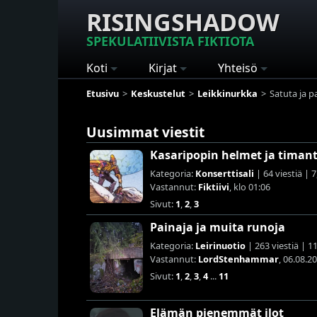
RISINGSHADOW
SPEKULATIIVISTA FIKTIOTA
Koti
Kirjat
Yhteisö
Etusivu
Keskustelut
Leikkinurkka
Satuta ja p
Uusimmat viestit
Kasaripopin helmet ja timant
Kategoria:
Konserttisali
| 64 viestiä | 
Vastannut:
Fiktiivi
, klo 01:06
Sivut:
1
,
2
,
3
Painaja ja muita runoja
Kategoria:
Leirinuotio
| 263 viestiä | 1
Vastannut:
LordStenhammar
, 06.08.2
Sivut:
1
,
2
,
3
,
4
...
11
Elämän pienemmät ilot