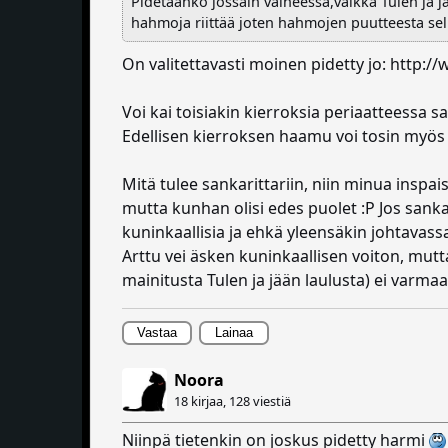
Pidetäänkö jossain vaiheessa,vaikka Tulen ja j
hahmoja riittää joten hahmojen puutteesta sell
On valitettavasti moinen pidetty jo: http:
Voi kai toisiakin kierroksia periaatteessa sa
Edellisen kierroksen haamu voi tosin myös 
Mitä tulee sankarittariin, niin minua inspais
mutta kunhan olisi edes puolet :P Jos sankarit
kuninkaallisia ja ehkä yleensäkin johtavassa
Arttu vei äsken kuninkaallisen voiton, mutta 
mainitusta Tulen ja jään laulusta) ei varmaa
Vastaa
Lainaa
Noora
18 kirjaa,
128 viestiä
Niinpä tietenkin on joskus pidetty harmi