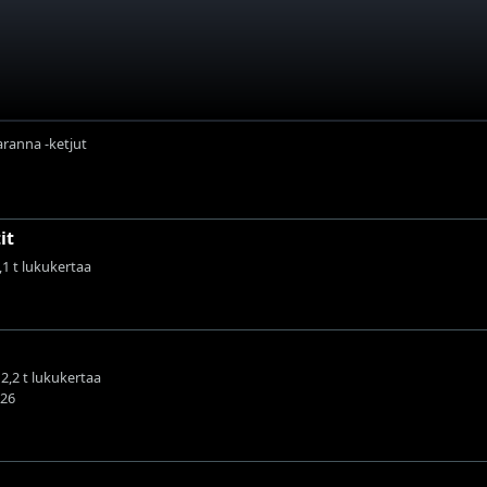
aranna -ketjut
it
7,1 t lukukertaa
12,2 t lukukertaa
026