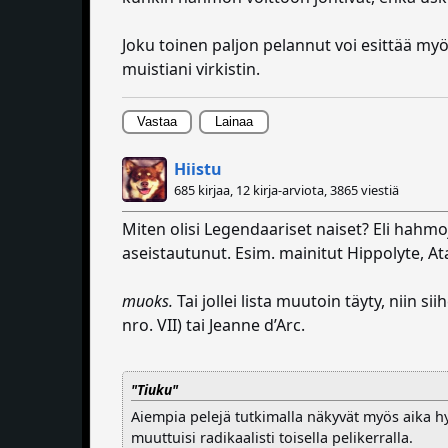
Joku toinen paljon pelannut voi esittää my
muistiani virkistin.
Vastaa
Lainaa
Hiistu
685 kirjaa, 12 kirja-arviota,
3865 viestiä
Miten olisi Legendaariset naiset? Eli hahmo
aseistautunut. Esim. mainitut Hippolyte, Ata
muoks.
Tai jollei lista muutoin täyty, niin s
nro. VII) tai Jeanne d’Arc.
"Tiuku"
Aiempia pelejä tutkimalla näkyvät myös aika h
muuttuisi radikaalisti toisella pelikerralla.