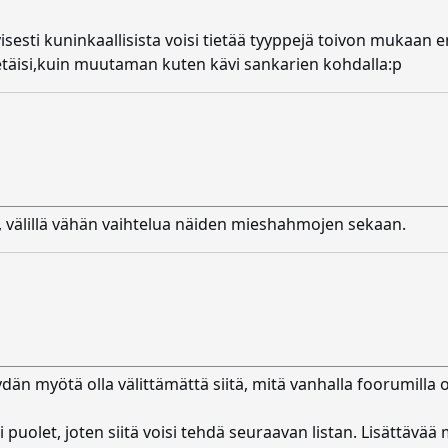
ityisesti kuninkaallisista voisi tietää tyyppejä toivon mukaa
tietäisi,kuin muutaman kuten kävi sankarien kohdalla:p
a, välillä vähän vaihtelua näiden mieshahmojen sekaan.
än myötä olla välittämättä siitä, mitä vanhalla foorumilla 
uolet, joten siitä voisi tehdä seuraavan listan. Lisättävää mi