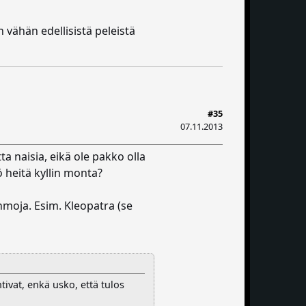
 vähän edellisistä peleistä
#35
07.11.2013
a naisia, eikä ole pakko olla
ö heitä kyllin monta?
ahmoja. Esim. Kleopatra (se
ivat, enkä usko, että tulos