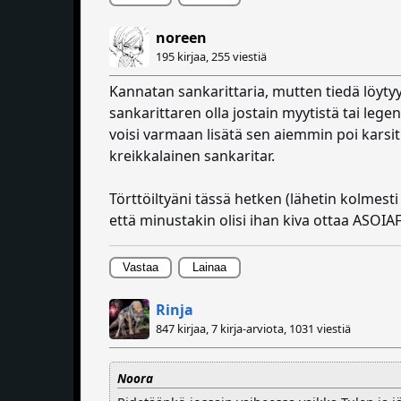
noreen
195 kirjaa,
255 viestiä
Kannatan sankarittaria, mutten tiedä löytyy
sankarittaren olla jostain myytistä tai lege
voisi varmaan lisätä sen aiemmin poi karsi
kreikkalainen sankaritar.
Törttöiltyäni tässä hetken (lähetin kolmesti
että minustakin olisi ihan kiva ottaa ASOIA
Vastaa
Lainaa
Rinja
847 kirjaa, 7 kirja-arviota,
1031 viestiä
Noora