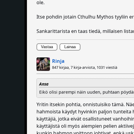
ole.
Itse pohdin jotain Cthulhu Mythos tyyliin eril
Sankarittarista en taas tiedä, millaisen list
Vastaa
Lainaa
Rinja
847 kirjaa, 7 kirja-arviota,
1031 viestiä
Ansa
Eikö olisi parempi näin uuden, puhtaan pöydän 
Yritin itsekin pohtia, onnistuisiko tämä. N
hahmoista käydyt hyvinkin paljon tunteita he
käyttäjiä, jotka eivät osallistuneet vanhoihi
käyttäjistä oli myös aiempien pelien aktiiv
kunkin hahmon voittoon johtivat, enkä usko, 