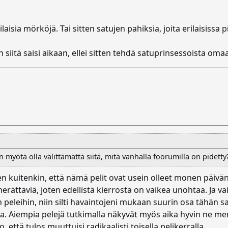
aisia mörköjä. Tai sitten satujen pahiksia, joita erilaisissa pi
an siitä saisi aikaan, ellei sitten tehdä satuprinsessoista oma
myötä olla välittämättä siitä, mitä vanhalla foorumilla on pidetty
äen kuitenkin, että nämä pelit ovat usein olleet monen päivä
rättäviä, joten edellistä kierrosta on vaikea unohtaa. Ja va
n peleihin, niin silti havaintojeni mukaan suurin osa tähän s
eja. Aiempia pelejä tutkimalla näkyvät myös aika hyvin ne me
että tulos muuttuisi radikaalisti toisella pelikerralla.