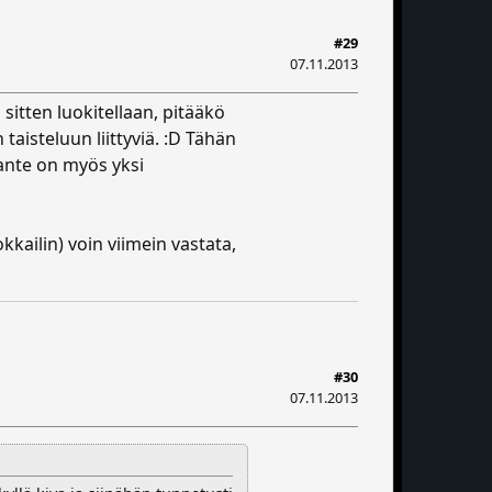
#29
07.11.2013
sitten luokitellaan, pitääkö
taisteluun liittyviä. :D Tähän
lante on myös yksi
kkailin) voin viimein vastata,
#30
07.11.2013