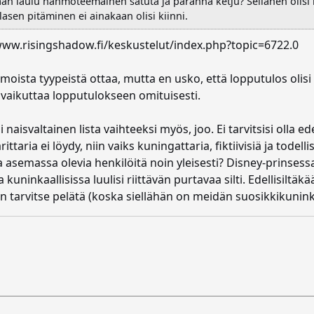
ään laulu hahmoteemainen satuta ja paranna ketju? Sellanen olisi k
asen pitäminen ei ainakaan olisi kiinni.
//www.risingshadow.fi/keskustelut/index.php?topic=6722.0
moista tyypeistä ottaa, mutta en usko, että lopputulos olisi r
vaikuttaa lopputulokseen omituisesti.
i naisvaltainen lista vaihteeksi myös, joo. Ei tarvitsisi olla
taria ei löydy, niin vaiks kuningattaria, fiktiivisiä ja todelli
 asemassa olevia henkilöitä noin yleisesti? Disney-prinsessaki
kuninkaallisissa luulisi riittävän purtavaa silti. Edellisiltäk
n tarvitse pelätä (koska siellähän on meidän suosikkikuninka