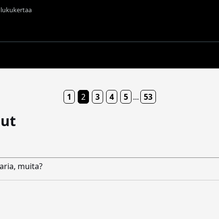
t lukukertaa
1
2
3
4
5
...
53
jut
aria, muita?