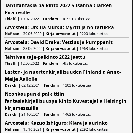
Tähtifantasia-palkinto 2022 Susanna Clarken
Piranesille
Thialfi
| 10.07.2022 |
Fandom
| 1052 lukukertaa
Arvostelu: Ursula Mursu: Myrtti ja noitatukka
Nafisan
| 30.06.2022 |
Kirja-arvostelut
| 2200 lukukertaa
Arvostelu: David Drake: Vettius ja kumppanit
Nafisan
| 28.06.2022 |
Kirja-arvostelut
| 1963 lukukertaa
Tähtivaeltaja-palkinto 2022 jaettu
Thialfi
| 12.05.2022 |
Fandom
| 795 lukukertaa
Lasten- ja nuortenkirjallisuuden Finlandia Anne-
Maija Aallolle
Darkki
| 02.12.2021 |
Fandom
| 1303 lukukertaa
Neonkaupunki palkittiin
fantasiakirjallisuuspalkinto Kuvastajalla Helsingin
kirjamessuilla
Darkki
| 31.10.2021 |
Fandom
| 1463 lukukertaa
Arvostelu: Kazuo Ishiguro: Klara ja aurinko
Nafisan
| 15.10.2021 |
Kirja-arvostelut
| 2292 lukukertaa