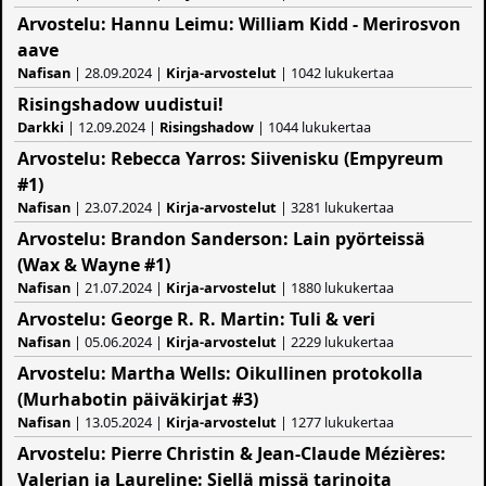
Arvostelu: Hannu Leimu: William Kidd - Merirosvon
aave
Nafisan
| 28.09.2024 |
Kirja-arvostelut
| 1042 lukukertaa
Risingshadow uudistui!
Darkki
| 12.09.2024 |
Risingshadow
| 1044 lukukertaa
Arvostelu: Rebecca Yarros: Siivenisku (Empyreum
#1)
Nafisan
| 23.07.2024 |
Kirja-arvostelut
| 3281 lukukertaa
Arvostelu: Brandon Sanderson: Lain pyörteissä
(Wax & Wayne #1)
Nafisan
| 21.07.2024 |
Kirja-arvostelut
| 1880 lukukertaa
Arvostelu: George R. R. Martin: Tuli & veri
Nafisan
| 05.06.2024 |
Kirja-arvostelut
| 2229 lukukertaa
Arvostelu: Martha Wells: Oikullinen protokolla
(Murhabotin päiväkirjat #3)
Nafisan
| 13.05.2024 |
Kirja-arvostelut
| 1277 lukukertaa
Arvostelu: Pierre Christin & Jean-Claude Mézières:
Valerian ja Laureline: Siellä missä tarinoita