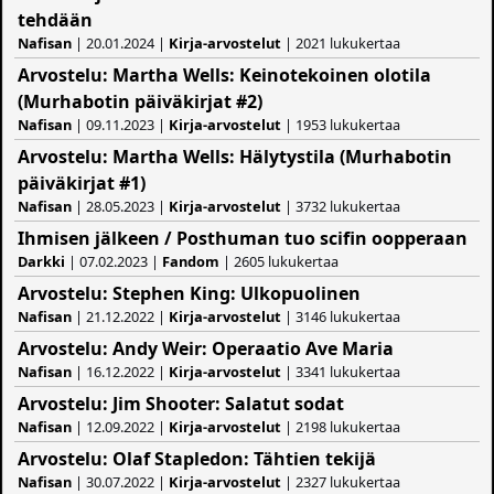
tehdään
Nafisan
| 20.01.2024 |
Kirja-arvostelut
| 2021 lukukertaa
Arvostelu: Martha Wells: Keinotekoinen olotila
(Murhabotin päiväkirjat #2)
Nafisan
| 09.11.2023 |
Kirja-arvostelut
| 1953 lukukertaa
Arvostelu: Martha Wells: Hälytystila (Murhabotin
päiväkirjat #1)
Nafisan
| 28.05.2023 |
Kirja-arvostelut
| 3732 lukukertaa
Ihmisen jälkeen / Posthuman tuo scifin oopperaan
Darkki
| 07.02.2023 |
Fandom
| 2605 lukukertaa
Arvostelu: Stephen King: Ulkopuolinen
Nafisan
| 21.12.2022 |
Kirja-arvostelut
| 3146 lukukertaa
Arvostelu: Andy Weir: Operaatio Ave Maria
Nafisan
| 16.12.2022 |
Kirja-arvostelut
| 3341 lukukertaa
Arvostelu: Jim Shooter: Salatut sodat
Nafisan
| 12.09.2022 |
Kirja-arvostelut
| 2198 lukukertaa
Arvostelu: Olaf Stapledon: Tähtien tekijä
Nafisan
| 30.07.2022 |
Kirja-arvostelut
| 2327 lukukertaa