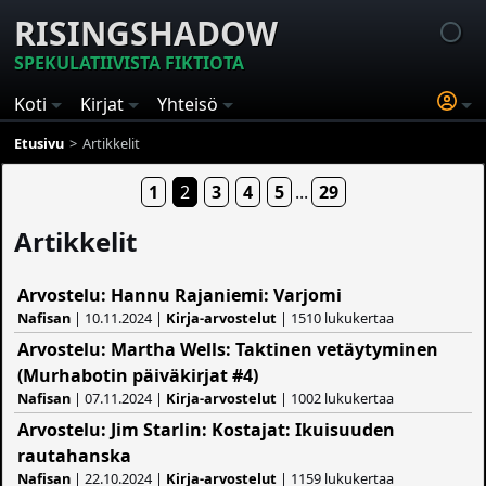
RISINGSHADOW
SPEKULATIIVISTA FIKTIOTA
Koti
Kirjat
Yhteisö
Etusivu
Artikkelit
1
2
3
4
5
...
29
Artikkelit
Arvostelu: Hannu Rajaniemi: Varjomi
Nafisan
| 10.11.2024 |
Kirja-arvostelut
| 1510 lukukertaa
Arvostelu: Martha Wells: Taktinen vetäytyminen
(Murhabotin päiväkirjat #4)
Nafisan
| 07.11.2024 |
Kirja-arvostelut
| 1002 lukukertaa
Arvostelu: Jim Starlin: Kostajat: Ikuisuuden
rautahanska
Nafisan
| 22.10.2024 |
Kirja-arvostelut
| 1159 lukukertaa