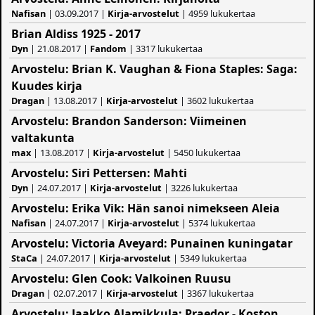
Nafisan
| 03.09.2017 |
Kirja-arvostelut
| 4959 lukukertaa
Brian Aldiss 1925 - 2017
Dyn
| 21.08.2017 |
Fandom
| 3317 lukukertaa
Arvostelu: Brian K. Vaughan & Fiona Staples: Saga:
Kuudes kirja
Dragan
| 13.08.2017 |
Kirja-arvostelut
| 3602 lukukertaa
Arvostelu: Brandon Sanderson: Viimeinen
valtakunta
max
| 13.08.2017 |
Kirja-arvostelut
| 5450 lukukertaa
Arvostelu: Siri Pettersen: Mahti
Dyn
| 24.07.2017 |
Kirja-arvostelut
| 3226 lukukertaa
Arvostelu: Erika Vik: Hän sanoi nimekseen Aleia
Nafisan
| 24.07.2017 |
Kirja-arvostelut
| 5374 lukukertaa
Arvostelu: Victoria Aveyard: Punainen kuningatar
StaCa
| 24.07.2017 |
Kirja-arvostelut
| 5349 lukukertaa
Arvostelu: Glen Cook: Valkoinen Ruusu
Dragan
| 02.07.2017 |
Kirja-arvostelut
| 3367 lukukertaa
Arvostelu: Jaakko Alamikkula: Praedor - Koston