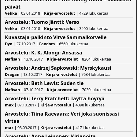
päivät
Vehka
| 03.01.2018 |
Kirja-arvostelut
| 4729 lukukertaa
Arvostelu: Tuomo Jäntti: Verso
Vehka
| 03.01.2018 |
Kirja-arvostelut
| 3400 lukukertaa
Kuvastaja-palkinto Virve Sammalkorvelle
Dyn
| 27.10.2017 |
Fandom
| 6560 lukukertaa
Arvostelu: K. K. Alongi: Ansassa
Nafisan
| 13.10.2017 |
Kirja-arvostelut
| 8264 lukukertaa
Arvostelu: Andrzej Sapkowski: Myrskykausi
Dragan
| 13.10.2017 |
Kirja-arvostelut
| 7634 lukukertaa
Arvostelu: Beth Lewis: Suden tie
Nafisan
| 07.10.2017 |
Kirja-arvostelut
| 7030 lukukertaa
Arvostelu: Terry Pratchett: Täyttä höyryä
max
| 07.10.2017 |
Kirja-arvostelut
| 4398 lukukertaa
Arvostelu: Tiina Raevaara: Veri joka suonissasi
virtaa
max
| 03.09.2017 |
Kirja-arvostelut
| 4171 lukukertaa
Arvostelu: Anne Leinonen: Kirjanoita