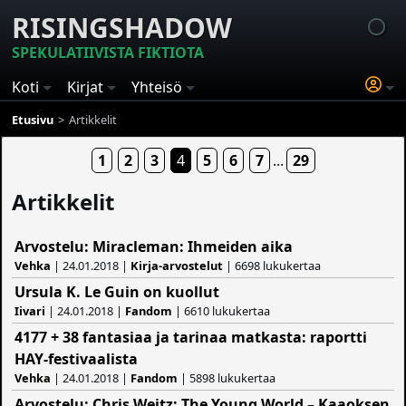
RISINGSHADOW
SPEKULATIIVISTA FIKTIOTA
Koti
Kirjat
Yhteisö
Etusivu
Artikkelit
1
2
3
4
5
6
7
...
29
Artikkelit
Arvostelu: Miracleman: Ihmeiden aika
Vehka
| 24.01.2018 |
Kirja-arvostelut
| 6698 lukukertaa
Ursula K. Le Guin on kuollut
Iivari
| 24.01.2018 |
Fandom
| 6610 lukukertaa
4177 + 38 fantasiaa ja tarinaa matkasta: raportti
HAY-festivaalista
Vehka
| 24.01.2018 |
Fandom
| 5898 lukukertaa
Arvostelu: Chris Weitz: The Young World – Kaaoksen