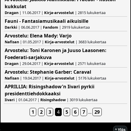
kukkulat
Dragan
| 11.06.2017 |
Kirja-arvostelut
| 2815 lukukertaa
Fauni - Fantasiamusikaali aikuisille
Darkki
| 06.06.2017 |
Fandom
| 2919 lukukertaa
Arvostelu: Elena Mady: Varjo
Nafisan
| 01.05.2017 |
Kirja-arvostelut
| 3683 lukukertaa
Arvostelu: Toni Karonen ja Juuso Laasonen:
Foederati-sarjakuva
Dragan
| 29.04.2017 |
Kirja-arvostelut
| 2571 lukukertaa
Arvostelu: Stephanie Garber: Caraval
Nafisan
| 19.04.2017 |
Kirja-arvostelut
| 5176 lukukertaa
APRILLIA: Risingshadow'n Iivari pyrkii
presidenttiehdokkaaksi
Iivari
| 01.04.2017 |
Risingshadow
| 3019 lukukertaa
1
2
3
4
5
6
7
...
29
^ Ylös