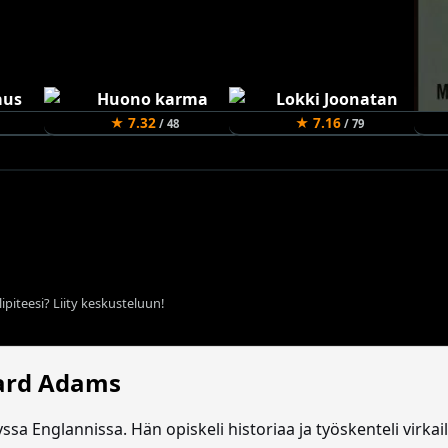
★ 7.32
★ 7.16
/ 48
/ 79
ipiteesi? Liity keskusteluun!
ard Adams
a Englannissa. Hän opiskeli historiaa ja työskenteli virkai