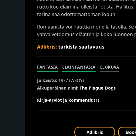
rutto koe-eläiminä olleista rotista. Hallitu
tarina saa odottamattoman lopun.
Romaanista voi nauttia monella tasolla. Se 
vahva vetoomus eläinten ja koko luonnon 
Adlibris:
tarkista saatavuus
FANTASIA
ELÄINFANTASIA
ELOKUVA
Julkaistu:
1977 (
WSOY
)
Alkuperäinen nimi:
The Plague Dogs
Kirja-arviot ja kommentit (1)
Adlibris
Book