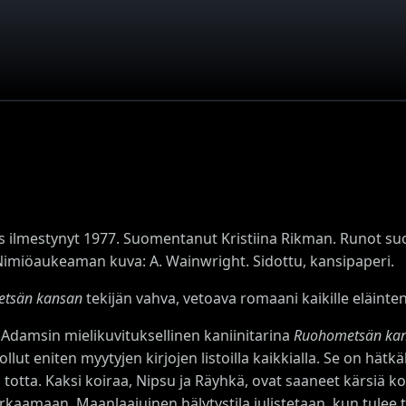
s ilmestynyt 1977. Suomentanut Kristiina Rikman. Runot s
Nimiöaukeaman kuva: A. Wainwright. Sidottu, kansipaperi.
tsän kansan
tekijän vahva, vetoava romaani kaikille eläinten
 Adamsin mielikuvituksellinen kaniinitarina
Ruohometsän ka
llut eniten myytyjen kirjojen listoilla kaikkialla. Se on hät
 totta. Kaksi koiraa, Nipsu ja Räyhkä, ovat saaneet kärsiä k
karkaamaan. Maanlaajuinen hälytystila julistetaan, kun tulee t