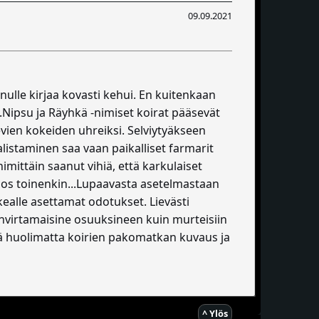
09.09.2021
ulle kirjaa kovasti kehui. En kuitenkaan
n.Nipsu ja Räyhkä -nimiset koirat pääsevät
evien kokeiden uhreiksi. Selviytyäkseen
listaminen saa vaan paikalliset farmarit
imittäin saanut vihiä, että karkulaiset
jos toinenkin...Lupaavasta asetelmastaan
ealle asettamat odotukset. Lievästi
anvirtamaisine osuuksineen kuin murteisiin
ä huolimatta koirien pakomatkan kuvaus ja
^ Ylös