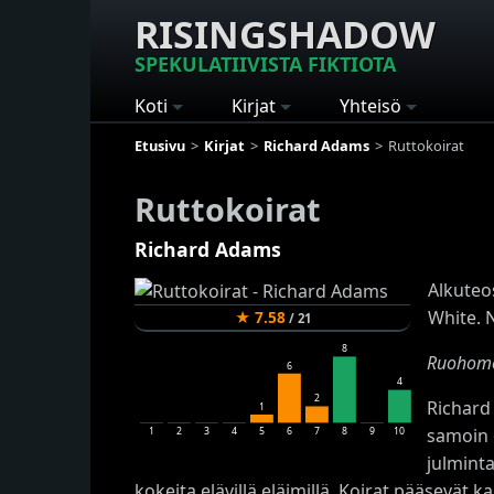
RISINGSHADOW
SPEKULATIIVISTA FIKTIOTA
Koti
Kirjat
Yhteisö
Etusivu
Kirjat
Richard Adams
Ruttokoirat
Ruttokoirat
Richard Adams
Alkuteo
White. 
★
7.58
/
21
8
Ruohome
6
4
2
Richard
1
samoin o
1
2
3
4
5
6
7
8
9
10
julminta
kokeita elävillä eläimillä. Koirat pääsevät 