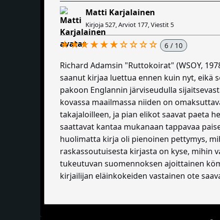
Matti Karjalainen
Kirjoja 527, Arviot 177, Viestit 5
★★★★★★☆☆☆☆
6 / 10
Richard Adamsin "Ruttokoirat" (WSOY, 1978)
saanut kirjaa luettua ennen kuin nyt, eikä 
pakoon Englannin järviseudulla sijaitsevas
kovassa maailmassa niiden on omaksuttava v
takajaloilleen, ja pian elikot saavat paeta 
saattavat kantaa mukanaan tappavaa paiser
huolimatta kirja oli pienoinen pettymys, m
raskassoutuisesta kirjasta on kyse, mihin 
tukeutuvan suomennoksen ajoittainen kömpe
kirjailijan eläinkokeiden vastainen ote sa