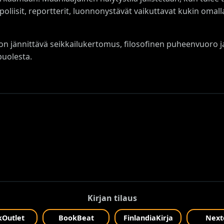
s, poliisit, reportterit, luonnonystävät vaikuttavat kukin oma
on jännittävä seikkailukertomus, filosofinen puheenvuoro ja 
puolesta.
Kirjan tilaus
Outlet
BookBeat
FinlandiaKirja
Next