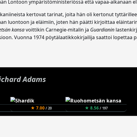
sään Lontoon ympäristöministeriössä että vapaa-aikanaan el
iineista kertovat tarinat, joita hän oli kertonut tyttärill
luontoon ja eläimiin, joten hän päätti kirjoittaa eläintarin
tsän kansa
voittikin Carnegie-mitalin ja
Guardianin
lastenkir
on. Vuonna 1974 pöytälaatikkokirjailija saattoi lopettaa pä
ichard Adams
★ 7.00
★ 8.56
/ 20
/ 197