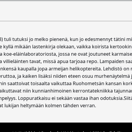
 tuli tutuksi jo melko pienenä, kun jo edesmennyt tätini min
se kyllä mikään lastenkirja olekaan, vaikka koirista kertooki
ta koe-eläinlaboratoriosta, jossa ne ovat joutuneet karmais
illieläinten tavat, missä apua tarjoaa repo. Lampaiden saa
henkensä kaupalla jopa armeijan helikoptereita. Lehdistö on n
uttoa, ja kaiken lisäksi niiden eteen osuu murhenäytelmä 
ihin saattoivat toisaalta vaikuttaa Ruohometsän kansan kork
vaikuttavat niin kunnianhimoinen kerrontatekniikka tajunn
lyys. Loppuratkaisu ei sekään vastaa ihan odotuksia.Siit
avat lukijan heltymään kolmen tähden verran.