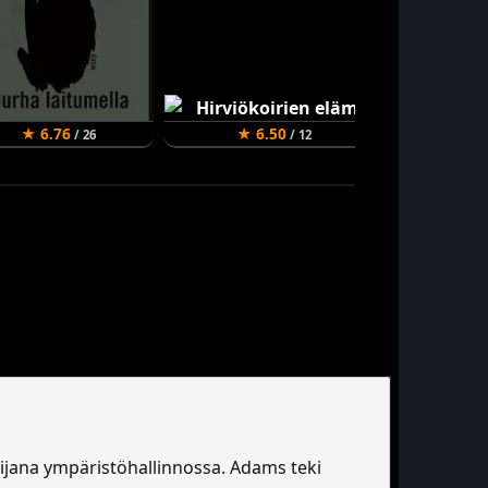
★ 6.76
★ 6.50
★ 6.10
/ 26
/ 12
lijana ympäristöhallinnossa. Adams teki