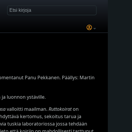
uomentanut Panu Pekkanen. Päällys: Martin
 ja luonnon ystäville.
nsa
valloitti maailman.
Ruttokoirat
on
kähdyttävä kertomus, sekoitus tarua ja
ovia tuskia laboratoriossa jossa tehdään
ieto että koiriin on mahdollisesti tarttunut