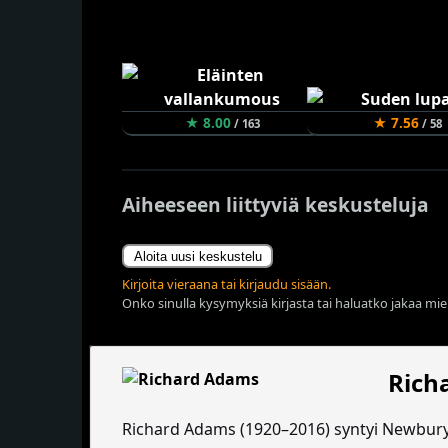
★ 8.00
★ 7.56
/ 163
/ 58
Aiheeseen liittyviä keskusteluja
Aloita uusi keskustelu
Kirjoita vieraana tai kirjaudu sisään.
Onko sinulla kysymyksiä kirjasta tai haluatko jakaa miel
Rich
Richard Adams (1920–2016) syntyi Newburyss