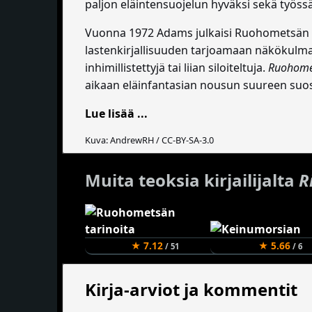
paljon eläintensuojelun hyväksi sekä työs
Vuonna 1972 Adams julkaisi Ruohometsän kan
lastenkirjallisuuden tarjoamaan näkökulmaan 
inhimillistettyjä tai liian siloiteltuja.
Ruohome
aikaan eläinfantasian nousun suureen suosio
Lue lisää ...
Kuva: AndrewRH / CC-BY-SA-3.0
Muita teoksia kirjailijalta
R
★ 7.12
★ 5.66
/ 51
/ 6
Kirja-arviot ja kommentit