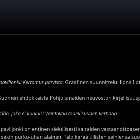
paviljonki: Kertomus parvista
. Graafinen suunnittelu: Ilona Ilo
Suomen ehdokkaista Pohjoismaiden neuvoston kirjallisuuspa
etään, joka ei kuuluisi Vaihtuvan todellisuuden kerhoon.
paviljonki on entinen sielullisesti sairaiden vastaanottoas
, sekin purku-uhan alainen. Talo kerää tiilisten seiniensä suoj