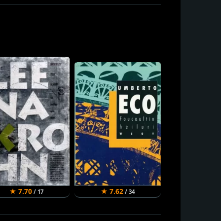
★ 7.70
★ 7.62
★ 7.58
/ 17
/ 34
/ 