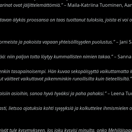
rinat ovat jäljittelemättömiä.”
– Maila-Katriina Tuominen, Aa
avan älykäs proosansa on taas tuottanut tuloksia, joista ei voi 
meista ja pakoista vapaan yhteisöllisyyden puolustus.”
– Jani 
ttää: niin paljon totta löytyy kummallisten nimien takaa.”
– Sanna
enkin tasapainoisempi. Hän kuvaa sekopäisyyttä vaikuttamatta it
t väitteet vaikuttavat pikemminkin runollisilta kuin tieteellisiltä.”
isiin asioihin, sanoa hyvä hyväksi ja paha pahaksi.”
– Leena Tuo
ti, lietsoo ajatuksia kohti syvyyksiä ja kolkuttelee ihmismielen o
vät tule kysymykseen. Jos joku kysyisi minulta, onko Mehiläispavilj