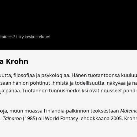
ipiteesi? Liity keskusteluun!
a Krohn
suutta, filosofiaa ja psykologiaa. Hänen tuotantoonsa kuuluu
saan hän on pohtinut ihmistä ja todellisuutta, näkyvää ja n
 ja pahaa. Tuotannon tunnusmerkeiksi ovat nousseet pohdisk
intoja, muun muassa Finlandia-palkinnon teoksestaan
Matemaat
e.
Tainaron
(1985) oli World Fantasy -ehdokkaana 2005. Krohn