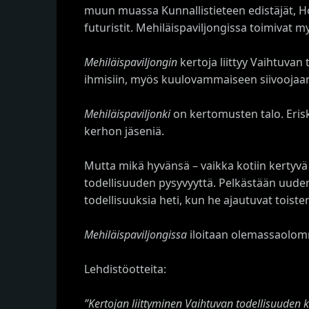
muun muassa Kunnallistieteen edistäjät, Hon
futuristit. Mehiläispaviljongissa toimivat
Mehiläispaviljongin
kertoja liittyy Vaihtuvan
ihmisiin, myös kuulovammaiseen siivoojaan, 
Mehiläispaviljonki
on kertomusten talo. Erisk
kerhon jäseniä.
Mutta mikä hyvänsä – vaikka kotiin kertyvä 
todellisuuden pysyvyyttä. Pelkästään uuden
todellisuuksia heti, kun he ajautuvat toisten
Mehiläispaviljongissa
iloitaan olemassaolomme
Lehdistöotteita:
”Kertojan liittyminen Vaihtuvan todellisuuden