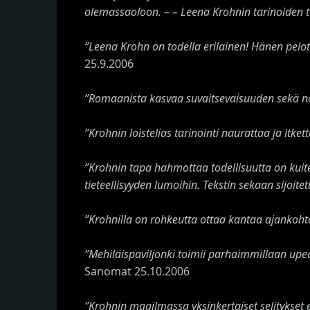
olemassaoloon. – – Leena Krohnin tarinoiden ta
”Leena Krohn on todella erilainen! Hänen pelott
25.9.2006
”Romaanista kasvaa suvaitsevaisuuden sekä nor
”Krohnin loistelias tarinointi naurattaa ja itke
”Krohnin tapa hahmottaa todellisuutta on kuit
tieteellisyyden lumoihin. Tekstin sekaan sijoitetu
”Krohnilla on rohkeutta ottaa kantaa ajankohta
”Mehiläispaviljonki toimii parhaimmillaan upeas
Sanomat 25.10.2006
”Krohnin maailmassa yksinkertaiset selitykset ei