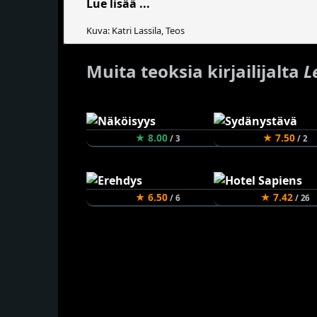
Lue lisää ...
Kuva: Katri Lassila, Teos
Muita teoksia kirjailijalta
L
★ 8.00
★ 7.50
/ 3
/ 2
★ 6.50
★ 7.42
/ 6
/ 26