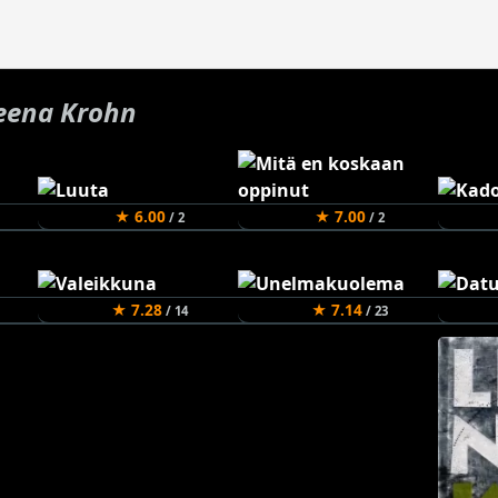
eena Krohn
★ 6.00
★ 7.00
/ 2
/ 2
★ 7.28
★ 7.14
/ 14
/ 23