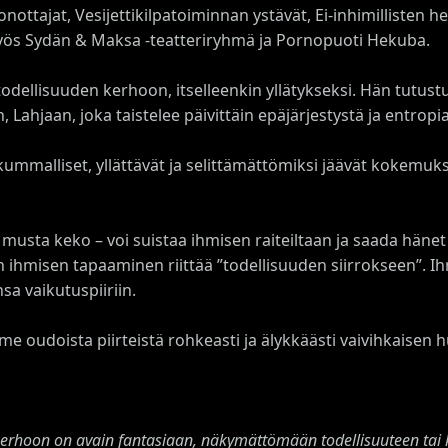
ottajat, Vesijettikilpatoiminnan ystävät, Ei-inhimillisten he
 myös Sydän & Maksa -teatteriryhmä ja Pornopuoti Hekuba.
 todellisuuden kerhoon, itselleenkin yllätykseksi. Hän tutus
Lahjaan, joka taistelee päivittäin epäjärjestystä ja entropi
ummalliset, yllättävät ja selittämättömiksi jäävät kokemuk
musta keko – voi suistaa ihmisen raiteiltaan ja saada hänet
 ihmisen tapaaminen riittää ”todellisuuden siirrokseen”. Ih
sa vaikutuspiiriin.
 oudoista piirteistä rohkeasti ja älykkäästi vaivihkaisen 
 kerhoon on avain fantasiaan, näkymättömään todellisuuteen tai 