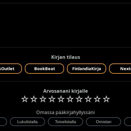
Kirjan tilaus
Outlet
BookBeat
FinlandiaKirja
Next
Arvosanani kirjalle
☆
☆
☆
☆
☆
☆
☆
☆
☆
☆
Omassa pääkirjahyllyssäni