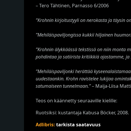
– Tero Tähtinen, Parnasso 6/2006
”Krohnin kirjoitustyyli on nerokasta ja täysin 
”Mehiläispaviljongissa kukkii hiljainen huumor
”Krohnin älykkäässä tekstissä on niin monta merki
pohdintaa ja satiirista kritiikkiä ajastamme, ja
”Mehiläispaviljonki herättää kyseenalaistamaa
uudestaankin. Krohn ravistelee lukijaa omintake
satumaiseen tunnelmaan.”
– Maija-Liisa Mat
Teos on käännetty seuraaville kielille:
Ruotsiksi: kustantaja Kabusa Böcker, 2008.
Adlibris:
tarkista saatavuus