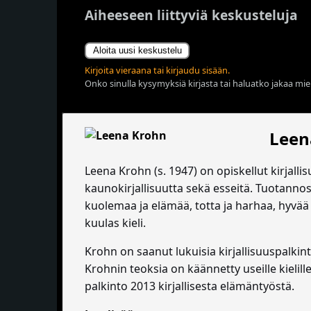
Aiheeseen liittyviä keskusteluja
Aloita uusi keskustelu
Kirjoita vieraana tai kirjaudu sisään.
Onko sinulla kysymyksiä kirjasta tai haluatko jakaa miel
Leen
Leena Krohn (s. 1947) on opiskellut kirjalli
kaunokirjallisuutta sekä esseitä. Tuotannos
kuolemaa ja elämää, totta ja harhaa, hyvää
kuulas kieli.
Krohn on saanut lukuisia kirjallisuuspalk
Krohnin teoksia on käännetty useille kielill
palkinto 2013 kirjallisesta elämäntyöstä.