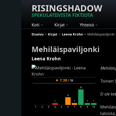
RISINGSHADOW
SPEKULATIIVISTA FIKTIOTA
Koti
Kirjat
Yhteisö
Etusivu
Kirjat
Leena Krohn
Mehiläispaviljonki
Mehiläispaviljonki
Leena Krohn
Mehiläis
★
7.38
Toinen 
/
16
8
Ei ole k
4
1
1
1
1
Mehiläis
1
2
3
4
5
6
7
8
9
10
taloista