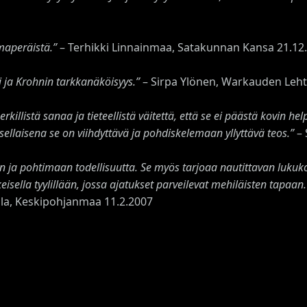
omaperäistä.”
– Terhikki Linnainmaa, Satakunnan Kansa 21.12
i ja Krohnin tarkkanäköisyys.”
– Sirpa Ylönen, Warkauden Lehti
llistä sanaa ja tieteellistä väitettä, että se ei päästä kovin help
 sellaisena se on viihdyttävä ja pohdiskelemaan yllyttävä teos.”
– 
n ja pohtimaan todellisuutta. Se myös tarjoaa nautittavan luk
isella tyylillään, jossa ajatukset parveilevat mehiläisten tapaan
tila, Keskipohjanmaa 11.2.2007