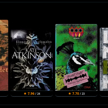
★ 7.96
★ 7.70
/ 24
/ 23