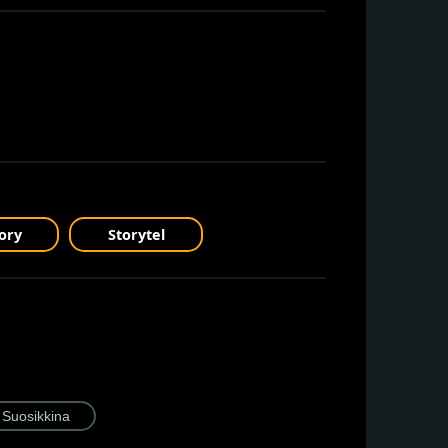
ory
Storytel