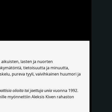
 aikuisten, lasten ja nuorten
äkymätöntä, tietoisuutta ja minuutta,
elu, pureva tyyli, vaivihkainen huumori ja
tisia olioita tai jaettuja unia
vuonna 1992.
ille myönnettiin Aleksis Kiven rahaston