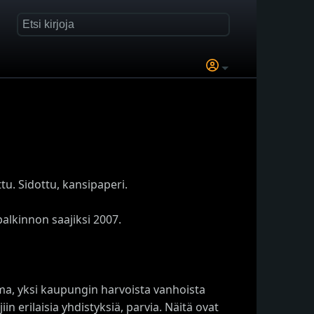
ttu. Sidottu, kansipaperi.
lkinnon saajiksi 2007.
ema, yksi kaupungin harvoista vanhoista
iin erilaisia yhdistyksiä, parvia. Näitä ovat