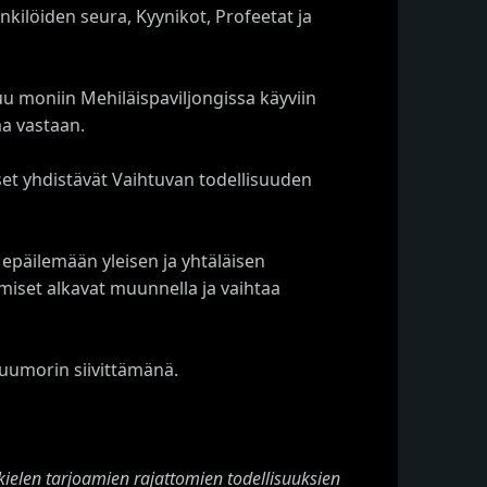
nkilöiden seura, Kyynikot, Profeetat ja
tuu moniin Mehiläispaviljongissa käyviin
aa vastaan.
set yhdistävät Vaihtuvan todellisuuden
 epäilemään yleisen ja yhtäläisen
miset alkavat muunnella ja vaihtaa
huumorin siivittämänä.
kielen tarjoamien rajattomien todellisuuksien