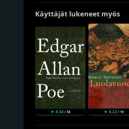
Käyttäjät lukeneet myös
★ 8.34
★ 8.22
/ 58
/ 19