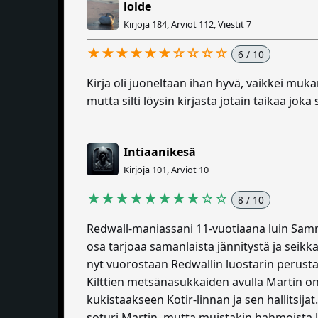
lolde
Kirjoja 184, Arviot 112, Viestit 7
★★★★★★☆☆☆☆
6 / 10
Kirja oli juoneltaan ihan hyvä, vaikkei muk
mutta silti löysin kirjasta jotain taikaa jok
Intiaanikesä
Kirjoja 101, Arviot 10
★★★★★★★★☆☆
8 / 10
Redwall-maniassani 11-vuotiaana luin Sam
osa tarjoaa samanlaista jännitystä ja sei
nyt vuorostaan Redwallin luostarin perustaj
Kilttien metsänasukkaiden avulla Martin o
kukistaakseen Kotir-linnan ja sen hallitsi
soturi Martin, mutta muistakin hahmoista l