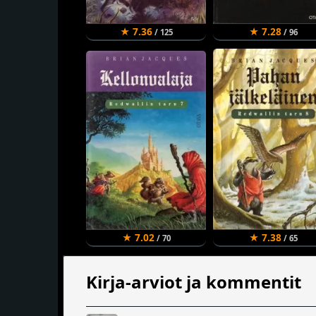
★ 7.36
★ 7.28
/ 125
/ 96
★ 7.02
★ 7.38
/ 70
/ 65
Kirja-arviot ja kommentit