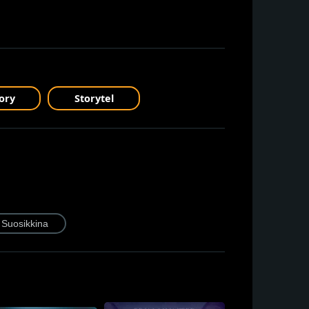
ory
Storytel