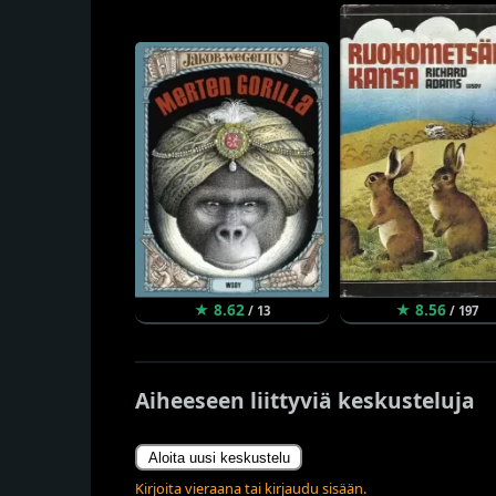
★ 8.62
★ 8.56
/ 13
/ 197
Aiheeseen liittyviä keskusteluja
Aloita uusi keskustelu
Kirjoita vieraana tai kirjaudu sisään.