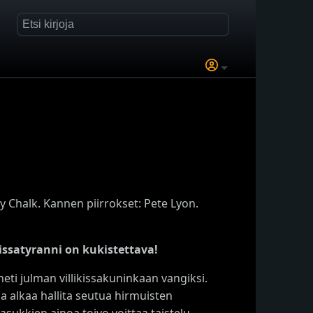
 Chalk. Kannen piirrokset: Pete Lyon.
ssatyranni on kukistettava!
ti julman villikissakuninkaan vangiksi.
 alkaa hallita seutua hirmuisten
sukkien ainoa toivo voittaa taistelu