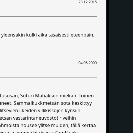
23.12.2015
yleensäkin kulki aika tasaisesti eteenpäin,
04.06.2009
tusosan, Soturi Matiaksen miekan. Toinen
ttuneet. Sammalkukkmetsän sota keskittyy
evien ilkeiden villikissojen kynsiin.
tsän vastarintaneuvosto) riveihin
ahmoista nousee ylitse muiden, tällä kertaa
yrä ja lempeä hiirivaras Gonff sekä