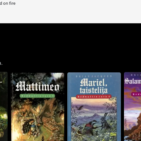
d on fire
a.