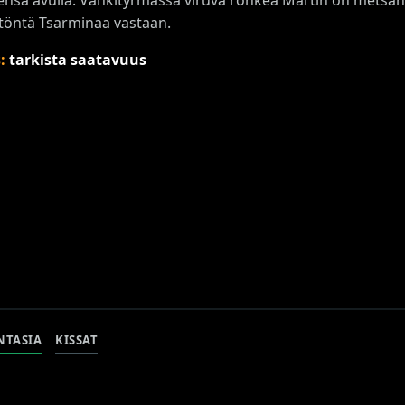
töntä Tsarminaa vastaan.
s:
tarkista saatavuus
NTASIA
KISSAT