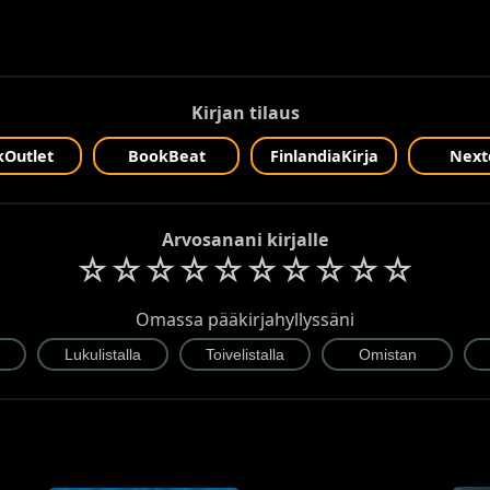
Kirjan tilaus
Outlet
BookBeat
FinlandiaKirja
Next
Arvosanani kirjalle
☆
☆
☆
☆
☆
☆
☆
☆
☆
☆
Omassa pääkirjahyllyssäni