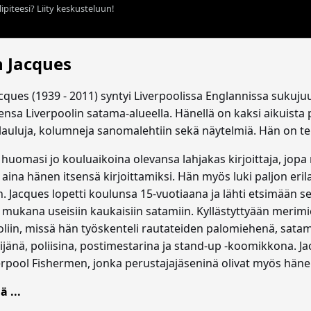
ipiteesi? Liity keskusteluun!
n Jacques
cques (1939 - 2011) syntyi Liverpoolissa Englannissa sukuju
ensa Liverpoolin satama-alueella. Hänellä on kaksi aikuista 
 lauluja, kolumneja sanomalehtiin sekä näytelmiä. Hän on 
huomasi jo kouluaikoina olevansa lahjakas kirjoittaja, jopa 
aina hänen itsensä kirjoittamiksi. Hän myös luki paljon erila
n. Jacques lopetti koulunsa 15-vuotiaana ja lähti etsimään s
 mukana useisiin kaukaisiin satamiin. Kyllästyttyään merim
oliin, missä hän työskenteli rautateiden palomiehenä, sata
ijänä, poliisina, postimestarina ja stand-up -koomikkona. Ja
erpool Fishermen, jonka perustajajäseninä olivat myös hänen
ä ...