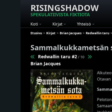
RISINGSHADOW
SPEKULATIIVISTA FIKTIOTA
Koti
Kirjat
Yhteisö
Etusivu
Kirjat
Brian Jacques
Redwallin taru
Sammalkukkametsän 
Redwallin taru #2
/ 10
Brian Jacques
Alkuteo
Otavan 
Sammal
Peloton
Samaan 
joukkoj