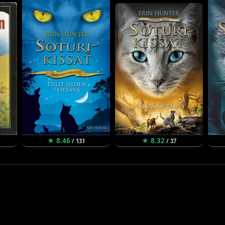
★ 8.46
★ 8.32
/ 131
/ 37