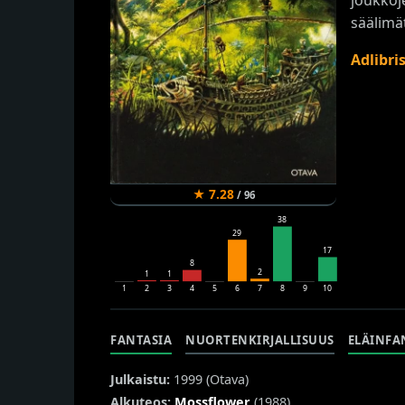
säälimä
Adlibri
★
7.28
/
96
38
29
17
8
2
1
1
1
2
3
4
5
6
7
8
9
10
FANTASIA
NUORTENKIRJALLISUUS
ELÄINFA
Julkaistu:
1999 (
Otava
)
Alkuteos:
Mossflower
(1988)