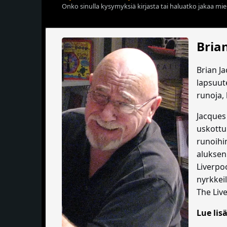
Onko sinulla kysymyksiä kirjasta tai haluatko jakaa miel
Bria
Brian Ja
lapsuut
runoja,
Jacques 
uskottu 
runoihi
aluksen
Liverpo
nyrkkeil
The Liv
Lue lisä