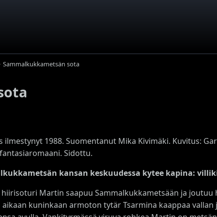
Sammalkukkametsän sota
sota
s ilmestynyt 1988. Suomentanut Mika Kivimäki. Kuvitus: Gary
fantasiaromaani. Sidottu.
kukkametsän kansan keskuudessa kytee kapina: villiki
 hiirisoturi Martin saapuu Sammalkukkametsään ja joutuu he
aikaan kuninkaan armoton tytär Tsarmina kaappaa vallan ja
ensa avulla. Vankityrmässä viruva rohkea Martin on metsäna