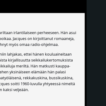
uriltaan irlantilaiseen perheeseen. Hän asui
poikaa. Jacques on kirjoittanut romaaneja,
tehnyt myös omaa radio-ohjelmaa.
niin lahjakas, ettei hänen kouluaineitaan
ista kirjallisuutta seikkailukertomuksista
eikkailuja meriltä. Hän matkusti kauppa-
iehen yksinäiseen elämään hän palasi
matyöläisenä, rekkakuskina, bussikuskina,
cques soitti 1960-luvulla yhtyeessä nimeltä
 kaksi veljeään.