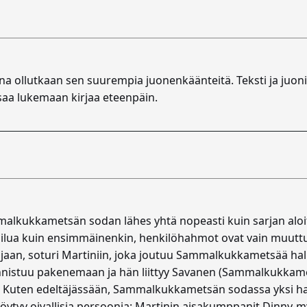
ana ollutkaan sen suurempia juonenkäänteitä. Teksti ja juoni 
a saa lukemaan kirjaa eteenpäin.
malkukkametsän sodan lähes yhtä nopeasti kuin sarjan aloi
kkailua kuin ensimmäinenkin, henkilöhahmot ovat vain muu
aan, soturi Martiniin, joka joutuu Sammalkukkametsää hallits
nnistuu pakenemaan ja hän liittyy Savanen (Sammalkukkame
jat. Kuten edeltäjässään, Sammalkukkametsän sodassa yksi h
öytyy oivallisia persoonia: Martinin aisakumppanit Dinny-my