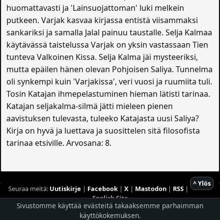
huomattavasti ja 'Lainsuojattoman' luki melkein
putkeen. Varjak kasvaa kirjassa entistä viisammaksi
sankariksi ja samalla Jalal painuu taustalle. Selja Kalmaa
käytävässä taistelussa Varjak on yksin vastassaan Tien
tunteva Valkoinen Kissa. Selja Kalma jäi mysteeriksi,
mutta epäilen hänen olevan Pohjoisen Saliya. Tunnelma
oli synkempi kuin 'Varjakissa', veri vuosi ja ruumiita tuli.
Tosin Katajan ihmepelastuminen hieman lätisti tarinaa.
Katajan seljakalma-silmä jätti mieleen pienen
aavistuksen tulevasta, tuleeko Katajasta uusi Saliya?
Kirja on hyvä ja luettava ja suosittelen sitä filosofista
tarinaa etsiville. Arvosana: 8.
^ Ylös
Seuraa meitä:
Uutiskirje
|
Facebook
|
X
|
Mastodon
|
RSS
|
English Site
Sivustomme käyttää evästeitä takaaksemme parhaimman
Hostingpalvelun tarjoaa
Planeetta Internet Oy
käyttökokemuksen.