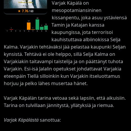
Varjak Käpälä on
mesopotamiansininen
★
7.76
/
60
kissanpentu, joka asuu ystäviensä
24
17
Tamin ja Katajan kanssa
10
7
1
1
kaupungissa, jota terrorisoi
1
2
3
4
5
6
7
8
9
10
kauhistuttava albiinokissa Selja
Kalma. Varjakin tehtäväksi jää pelastaa kaupunki Seljan
kynsistä. Tehtävä ei ole helppo, sillä Selja Kalma on
Varjakiakin taitavampi taistelija ja on päättänyt tuhota
Varjakin. Esi-isä Jalalin opetukset johdattavat Varjakia
eteenpäin Tiellä silloinkin kun Varjakin itseluottamus
horjuu ja pelko lähes musertaa hänet.
Varjak Käpälän tarina vetoaa sekä lapsiin, että aikuisiin.
Tarina on tulvillaan jännitystä, yllätyksiä ja riemua.
Varjak Käpälästä
sanottua: