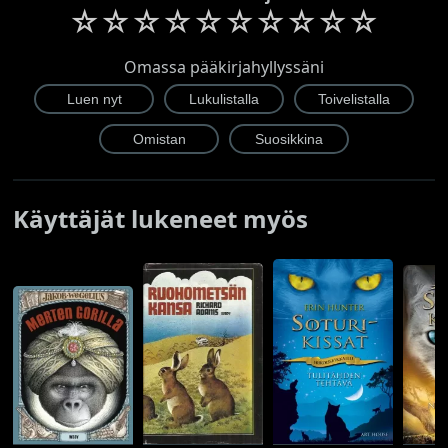
☆
☆
☆
☆
☆
☆
☆
☆
☆
☆
Omassa pääkirjahyllyssäni
Käyttäjät lukeneet myös