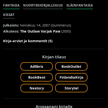
FANTASIA
NUORTENKIRJALLISUUS
ELÄINFANTASIA
KISSAT
Julkaistu:
heinäkuu 14, 2007 (
Gummerus
)
Alkuteos:
The Outlaw Varjak Paw
(2005)
Kirja-arviot ja kommentit (5)
Kirjan tilaus
Adlibris
BookOutlet
BookBeat
FinlandiaKirja
Nextory
Storytel
Arvosanani kirjalle