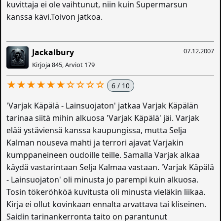
kuvittaja ei ole vaihtunut, niin kuin Supermarsun
kanssa kävi.Toivon jatkoa.
07.12.2007
Jackalbury
Kirjoja 845, Arviot 179
★★★★★★☆☆☆☆
6 / 10
'Varjak Käpälä - Lainsuojaton' jatkaa Varjak Käpälän
tarinaa siitä mihin alkuosa 'Varjak Käpälä' jäi. Varjak
elää ystäviensä kanssa kaupungissa, mutta Selja
Kalman nouseva mahti ja terrori ajavat Varjakin
kumppaneineen oudoille teille. Samalla Varjak alkaa
käydä vastarintaan Selja Kalmaa vastaan. 'Varjak Käpälä
- Lainsuojaton' oli minusta jo parempi kuin alkuosa.
Tosin tökeröhköä kuvitusta oli minusta vieläkin liikaa.
Kirja ei ollut kovinkaan ennalta arvattava tai kliseinen.
Saidin tarinankerronta taito on parantunut