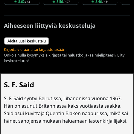
★ 8.62
★ 8.56
★ 8.46
★
/ 13
/ 197
/ 131
Aiheeseen liittyviä keskusteluja
Aloita uusi keskustelu
Kirjoita vieraana tai kirjaudu sisään.
Onko sinulla kysymyksiä kirjasta tai haluatko jakaa mielipiteesi? Liity
keskusteluun!
S. F. Said
S. F. Said syntyi Beirutissa, Libanonissa vuonna 1967.
Hän on asunut Britanniassa kaksivuotiaasta saakka.
Said asui kuvittaja Quentin Blaken naapurissa, mikä sai
hänet sanojensa mukaan haluamaan lastenkirjailijaksi.