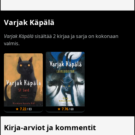
Varjak Käpälä
Varjak Käpälä
sisältää 2 kirjaa ja sarja on kokonaan
valmis.
★ 7.22
★ 7.76
/ 83
/ 60
Kirja-arviot ja kommentit