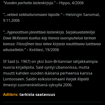
”Vuoden parhaita lastenkirjoja.”
– Hippo, 4/2006
”…vetävä seikkailuromaani lapsille.”
– Helsingin Sanomat,
9.11.2006
”…hypnoottisen jännittävä lastenkirja. Sarjakuvataiteilija
Dave McKeanin kuvitus käy hienoa vuoropuhelua tarinan
kanssa. Filosofinen taso tekee kirjasta nautittavaa luettavaa
aikuisellekin.”
– Kotiliesi, 19/2006
Sf Said (s. 1967) on yksi Ison-Britannian lahjakkaimpia
nuoria kirjailijoita. Said syntyi Libanonissa, mutta
muutti kahden vuoden ikäisenä perheensä kanssa
Lontooseen. Saidin esikoisromaani
Varjak Käpälä
ilmestyi suomenkielisenä syksyllä 2006.
Adlibris:
tarkista saatavuus