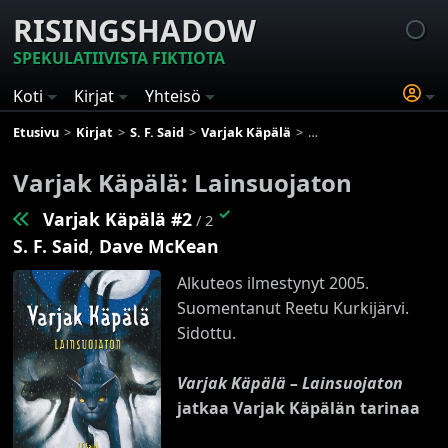
RISINGSHADOW
SPEKULATIIVISTA FIKTIOTA
Koti
Kirjat
Yhteisö
Etusivu
Kirjat
S. F. Said
Varjak Käpälä
Varjak Käpälä: Lainsuo
Varjak Käpälä: Lainsuojaton
✓
Varjak Käpälä #2
/ 2
S. F. Said
,
Dave McKean
Alkuteos ilmestynyt 2005.
Suomentanut Reetu Kurkijärvi.
Sidottu.
Varjak Käpälä – Lainsuojaton
jatkaa Varjak Käpälän tarinaa