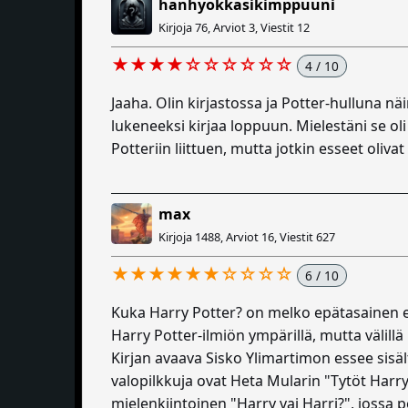
hanhyokkasikimppuuni
Kirjoja 76, Arviot 3, Viestit 12
★★★★☆☆☆☆☆☆
4 / 10
Jaaha. Olin kirjastossa ja Potter-hulluna nä
lukeneeksi kirjaa loppuun. Mielestäni se oli
Potteriin liittuen, mutta jotkin esseet olivat
max
Kirjoja 1488, Arviot 16, Viestit 627
★★★★★★☆☆☆☆
6 / 10
Kuka Harry Potter? on melko epätasainen 
Harry Potter-ilmiön ympärillä, mutta välillä
Kirjan avaava Sisko Ylimartimon essee sisä
valopilkkuja ovat Heta Mularin "Tytöt Harry
mielenkiintoinen "Harry vai Harri?", jossa