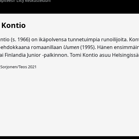
ipiteesi? Liity keskusteluun!
 Kontio
ntio (s. 1966) on ikäpolvensa tunnetuimpia runoilijoita. K
oehdokkaana romaanillaan
Uumen
(1995). Hänen ensimmäin
ai Finlandia Junior -palkinnon. Tomi Kontio asuu Helsingissä 
i Sorjonen/Teos 2021