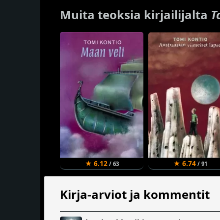
Muita teoksia kirjailijalta
T
★ 6.12
★ 6.74
/ 63
/ 91
Kirja-arviot ja kommentit