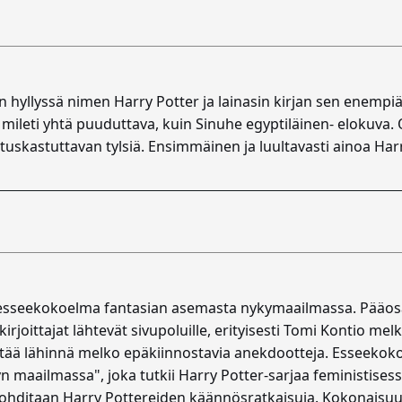
in hyllyssä nimen Harry Potter ja lainasin kirjan sen enempi
 mileti yhtä puuduttava, kuin Sinuhe egyptiläinen- elokuva. Op
 tuskastuttavan tylsiä. Ensimmäinen ja luultavasti ainoa Harry 
esseekokoelma fantasian asemasta nykymaailmassa. Pääosa 
 kirjoittajat lähtevät sivupoluille, erityisesti Tomi Kontio m
ltää lähinnä melko epäkiinnostavia anekdootteja. Esseekoko
n maailmassa", joka tutkii Harry Potter-sarjaa feministisessä
 pohditaan Harry Pottereiden käännösratkaisuja. Kokonaisuut