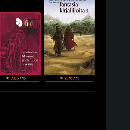
★ 7.86
★ 7.76
★ 7.52
/ 15
/ 16
/ 