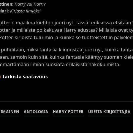
ittinen
:
Harry vai Harri?
lari
:
Kirjasta ilmiöksi
otterin maailma kiehtoo juuri nyt. Tässä teoksessa etsitään
tter ja millaista poikakuvaa Harry edustaa? Millaisia ovat t
otter-kirjoista tuli ilmiö ja kuinka se tuotteistettiin palvel
a pohditaan, miksi fantasia kiinnostaa juuri nyt, kuinka fan
taan, samoin kuin sitä, kuinka fantasia kääntyy suomen kiele
ymmärtämään ilmiön suosiota erilaisista näkökulmista.
s:
tarkista saatavuus
TIMAINEN
ANTOLOGIA
HARRY POTTER
USEITA KIRJOITTAJIA