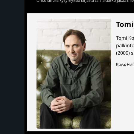
Onko sinulla kysymyksiä kirjasta tai haluatko jakaa miel
Tomi
Tomi Ko
palkint
(2000) s
Kuva: Hel