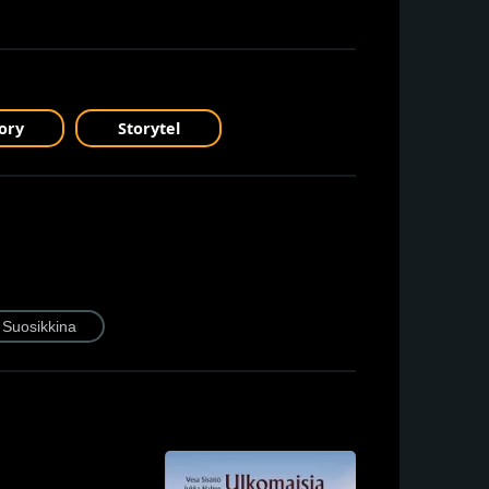
ory
Storytel