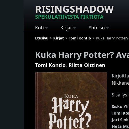
RISINGSHADOW
SPEKULATIIVISTA FIKTIOTA
Koti
Kirjat
Yhteisö
Etusivu
Kirjat
Tomi Kontio
Kuka Harry Potter?
Kuka Harry Potter? Av
Tomi Kontio
,
Riitta Oittinen
Kirjoitt
Nikkane
Sisällys:
Sisko Y
Tomi Ko
Jari Sin
Heta Mu