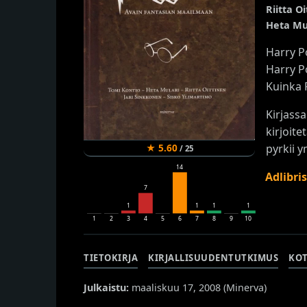
Riitta O
Heta Mu
Harry P
Harry Po
Kuinka P
Kirjass
kirjoite
★
5.60
pyrkii 
/
25
14
Adlibri
7
1
1
1
1
1
2
3
4
5
6
7
8
9
10
TIETOKIRJA
KIRJALLISUUDENTUTKIMUS
KO
Julkaistu:
maaliskuu 17, 2008 (
Minerva
)