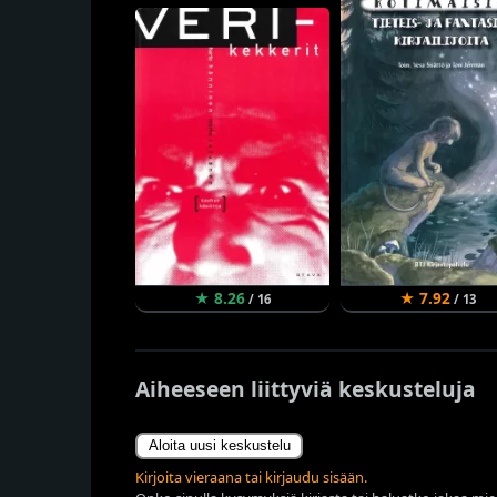
★ 8.26
★ 7.92
/ 16
/ 13
Aiheeseen liittyviä keskusteluja
Aloita uusi keskustelu
Kirjoita vieraana tai kirjaudu sisään.