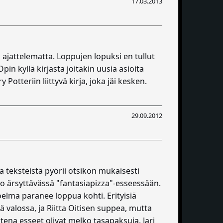
17.03.2013
ä ajattelematta. Loppujen lopuksi en tullut
in kyllä kirjasta joitakin uusia asioita
Potteriin liittyvä kirja, joka jäi kesken.
29.09.2012
teksteistä pyörii otsikon mukaisesti
elko ärsyttävässä "fantasiapizza"-esseessään.
elma paranee loppua kohti. Erityisiä
 valossa, ja Riitta Oitisen suppea, mutta
ena esseet olivat melko tasapaksuja. Jari