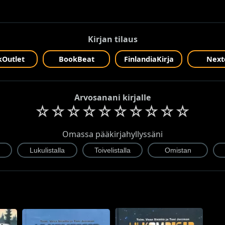
Kirjan tilaus
Outlet
BookBeat
FinlandiaKirja
Next
Arvosanani kirjalle
☆
☆
☆
☆
☆
☆
☆
☆
☆
☆
Omassa pääkirjahyllyssäni