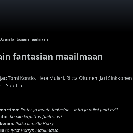
 Avain fantasian maailmaan
ain fantasian maailmaan
ajat: Tomi Kontio, Heta Mulari, Riitta Oittinen, Jari Sinkkonen
n. Sidottu.
limartimo
:
Potter ja muuta fantasiaa – mitä ja miksi juuri nyt?
ntio
:
Kuinka kirjoittaa fantasiaa?
kkonen
:
Poika nimeltä Harry
lari
:
Tytöt Harryn maailmassa