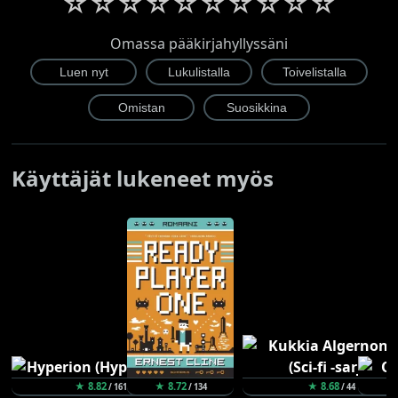
☆
☆
☆
☆
☆
☆
☆
☆
☆
☆
Omassa pääkirjahyllyssäni
Käyttäjät lukeneet myös
★ 8.82
★ 8.72
★ 8.68
/ 161
/ 134
/ 44