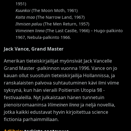
1951)
Kuunkoi
(The Moon Moth, 1961)
Kaita maa
(The Narrow Land, 1967)
Ihmisen paluu
(The Men Return, 1957)
Viimeinen linna
(The Last Castle, 1966) – Hugo-palkinto
1967, Nebula-palkinto 1966.
Jack Vance, Grand Master
Amerikan tieteiskirjailijat myönsivät Jack Vancelle
Grand Master -palkinnon vuonna 1996. Vance on jo
kauan ollut suosituin tieteiskirjailija Hollannissa, ja
ranskalaisten palvova suhtautuminen kävi ilmi viime
syksynä, kun hän vieraili Poitiersin Utopia 98 -
festivaaleilla. Nyt julkaistaan hänen tunnetuin
pienoisromaaninsa
Viimeinen linna
ja neljä novellia,
jotka kaikki edustavat hyvin kirjoitettua science
fictionia parhaimmillaan.