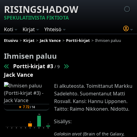
RISINGSHADOW
SPEKULATIIVISTA FIKTIOTA
Koti
Kirjat
Yhteisö
Etusivu
Kirjat
Jack Vance
Portti-kirjat
Ihmisen paluu
Ihmisen paluu
Portti-kirjat #3
/ 9
Jack Vance
Ei alkuteosta. Toimittanut Markku
Sadelehto. Suomentanut Matti
Rosvall. Kansi: Hannu Lipponen.
★
7.72
/
14
Taitto: Raimo Nikkonen. Nidottu.
10
Sisällys:
3
1
1
2
3
4
5
6
7
8
9
10
Galaksin aivot
(Brain of the Galaxy,