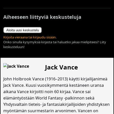
Aiheeseen liittyviä keskusteluja
Aloita uusi keskustelu
Kirjoita vieraana tai kirjaudu sisään.
Onko sinulla kysymyksiä kirjasta tai haluatko jakaa mielipiteesi? Liity
keskusteluun!
Jack Vance
John Holbrook Vance (1916–2013) käytti kirjailijanimeä
Jack Vance. Kuusi vuosikymmentä kestäneen uransa
aikana Vance kirjoitti noin 60 kirjaa. Vance sai
elämäntyöstään World Fantasy -palkinnon sekä
Yhdysvaltain tieteis- ja fantasiakirjailijoiden yhdistyksen
myöntämän suurmestarin arvonimen. Vancen on