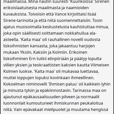
maailmassa. Minä nautin suuresti 'Kuunkoissa' Sirenen
erikoislaatuisesta maailmasta ja naamioiden
kuvauksista. Toivoisin että Vance kirjoittaisi lisää
Sirene-tarinoita ja että niitä suomennettaisiin. Tosin
ajatus musisoimalla keskustelusta kauhistuttaa minua,
joka opin säällisesti soittamaan nokkahuilua ala-
asteella. 'Kaita maa' oli rauhallinen novelli oudosta
liskoihmisten kansasta, joka jakaantuu harjojen
mukaan Yksiin, Kaksiin ja Kolmiin. Erikoinen
liskoihminen Ern tutkii elinpiiriään ja päätyy lopulta
villien yksien ja teokraattisten kaksien kautta Viimeisen
Kolmen luokse. 'Kaita maa' oli mukavaa luettavaa,
muttei loppujen lopuksi kovinkaan ihmeellinen.
Kokoelman niminovelli 'Ihmisen paluu' oli kaikkein lyhin
ja minusta tylsin ja epäkiinnostavin. Tarinassa maa on
ajautunut epäkausaalisuuden pilveen ja normaalit
luonnonlait kumoutuneet ihmiskunnan peukaloitua
niitä. Vain epävakaat mielipuolet ja muutama hengissä