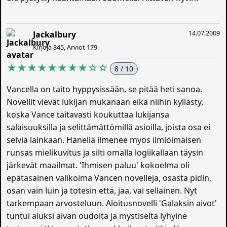
14.07.2009
Jackalbury
Kirjoja 845, Arviot 179
★★★★★★★★☆☆
8 / 10
Vancella on taito hyppysissään, se pitää heti sanoa.
Novellit vievät lukijan mukanaan eikä niihin kyllästy,
koska Vance taitavasti koukuttaa lukijansa
salaisuuksilla ja selittämättömillä asioilla, joista osa ei
selviä lainkaan. Hänellä ilmenee myös ilmiöimäisen
runsas mielikuvitus ja silti omalla logiikallaan täysin
järkevät maailmat. 'Ihmisen paluu' kokoelma oli
epätasainen valikoima Vancen novelleja, osasta pidin,
osan vain luin ja totesin että, jaa, vai sellainen. Nyt
tarkempaan arvosteluun. Aloitusnovelli 'Galaksin aivot'
tuntui aluksi aivan oudolta ja mystiseltä lyhyine