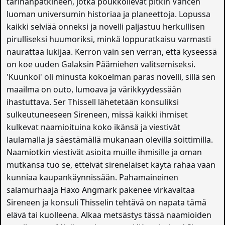
tarinanpätkineen, jotka poukkoilevat pitkin Vancen
luoman universumin historiaa ja planeettoja. Lopussa
kaikki selviää onneksi ja novelli paljastuu herkullisen
pirulliseksi huumoriksi, minkä loppuratkaisu varmasti
naurattaa lukijaa. Kerron vain sen verran, että kyseessä
on koe uuden Galaksin Päämiehen valitsemiseksi.
'Kuunkoi' oli minusta kokoelman paras novelli, sillä sen
maailma on outo, lumoava ja värikkyydessään
ihastuttava. Ser Thissell lähetetään konsuliksi
sulkeutuneeseen Sireneen, missä kaikki ihmiset
kulkevat naamioituina koko ikänsä ja viestivät
laulamalla ja säestämällä mukanaan olevilla soittimilla.
Naamiotkin viestivät asioita muille ihmisille ja oman
mutkansa tuo se, etteivät sireneläiset käytä rahaa vaan
kunniaa kaupankäynnissään. Pahamaineinen
salamurhaaja Haxo Angmark pakenee virkavaltaa
Sireneen ja konsuli Thisselin tehtävä on napata tämä
elävä tai kuolleena. Alkaa metsästys tässä naamioiden