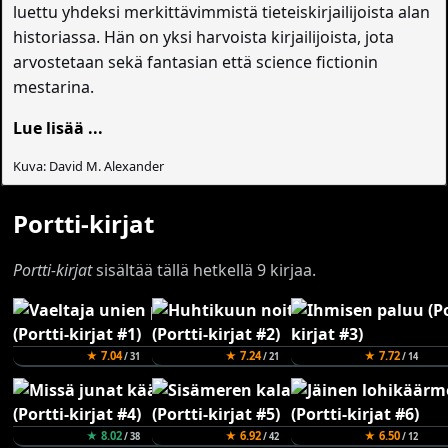
luettu yhdeksi merkittävimmistä tieteiskirjailijoista alan
historiassa. Hän on yksi harvoista kirjailijoista, jota
arvostetaan sekä fantasian että science fictionin
mestarina.
Lue lisää ...
Kuva: David M. Alexander
Portti-kirjat
Portti-kirjat
sisältää tällä hetkellä 9 kirjaa.
★ 7.04
★ 7.24
★ 7.72
/ 31
/ 21
/ 14
★ 8.02
★ 6.92
★ 6.50
/ 38
/ 42
/ 12