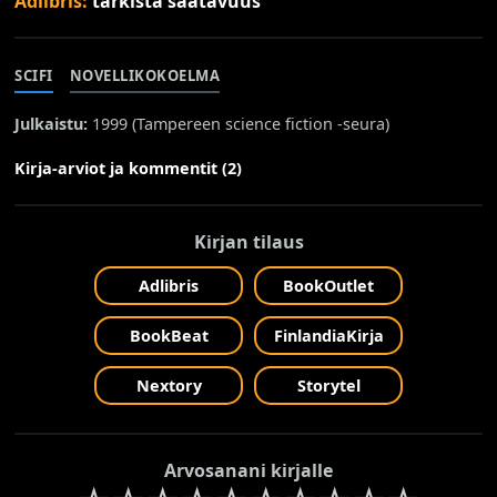
Adlibris:
tarkista saatavuus
SCIFI
NOVELLIKOKOELMA
Julkaistu:
1999 (
Tampereen science fiction -seura
)
Kirja-arviot ja kommentit (2)
Kirjan tilaus
Adlibris
BookOutlet
BookBeat
FinlandiaKirja
Nextory
Storytel
Arvosanani kirjalle