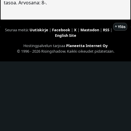
tasoa. Arvosana: 8-.
^ Ylös
Seuraa meitä:
Uutiskirje
|
Facebook
|
X
|
Mastodon
|
RSS
|
English Site
Hostingpalvelun tarjoaa
Planeetta Internet Oy
© 1996 - 2026 Risingshadow. Kaikki oikeudet pidätetään.