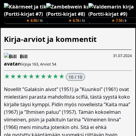
★ 6.50
★ 6.76
★ 7.50
/ 10
/ 13
/ 8
Kirja-arviot ja kommentit
31.07.2024
Bill
Kirjoja 163, Arviot 54
★★★★★★★★★★
10 / 10
Novellit ”Galaksin aivot” (1951) ja ”Kuunkoi” (1961) ovat
mielestäni parasta mahdollista scifiä, tästä syystä koko
kirjalle täysi kymppi. Pidin myös novelleista ”Kaita maa”
(1967) ja ”Ihmisen paluu” (1957). Tämän kokoelman
viimeinen, pisin ja palkituin tarina ”Viimeinen linna”
(1966) meni minulta jotenkin ohi. Sitä ei ehkä
ole pystytty kääntämään suomeksi riittävän hyvin.