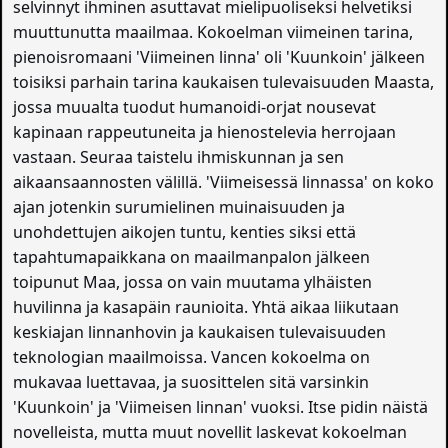
selvinnyt ihminen asuttavat mielipuoliseksi helvetiksi
muuttunutta maailmaa. Kokoelman viimeinen tarina,
pienoisromaani 'Viimeinen linna' oli 'Kuunkoin' jälkeen
toisiksi parhain tarina kaukaisen tulevaisuuden Maasta,
jossa muualta tuodut humanoidi-orjat nousevat
kapinaan rappeutuneita ja hienostelevia herrojaan
vastaan. Seuraa taistelu ihmiskunnan ja sen
aikaansaannosten välillä. 'Viimeisessä linnassa' on koko
ajan jotenkin surumielinen muinaisuuden ja
unohdettujen aikojen tuntu, kenties siksi että
tapahtumapaikkana on maailmanpalon jälkeen
toipunut Maa, jossa on vain muutama ylhäisten
huvilinna ja kasapäin raunioita. Yhtä aikaa liikutaan
keskiajan linnanhovin ja kaukaisen tulevaisuuden
teknologian maailmoissa. Vancen kokoelma on
mukavaa luettavaa, ja suosittelen sitä varsinkin
'Kuunkoin' ja 'Viimeisen linnan' vuoksi. Itse pidin näistä
novelleista, mutta muut novellit laskevat kokoelman