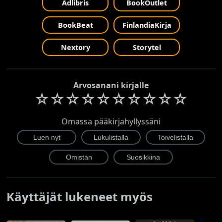
Adlibris
BookOutlet
BookBeat
FinlandiaKirja
Nextory
Storytel
Arvosanani kirjalle
☆
☆
☆
☆
☆
☆
☆
☆
☆
☆
Omassa pääkirjahyllyssäni
Käyttäjät lukeneet myös