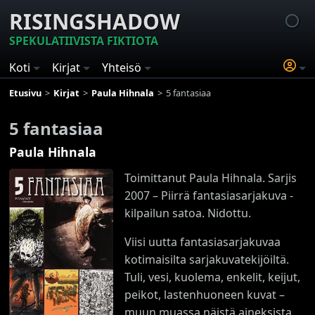
RISINGSHADOW
SPEKULATIIVISTA FIKTIOTA
Koti
Kirjat
Yhteisö
Etusivu
Kirjat
Paula Hihnala
5 fantasiaa
5 fantasiaa
Paula Hihnala
Toimittanut Paula Hihnala. Sarjis
2007 – Piirrä fantasiasarjakuva -
kilpailun satoa. Nidottu.
Viisi uutta fantasiasarjakuvaa
kotimaisilta sarjakuvatekijöiltä.
Tuli, vesi, kuolema, enkelit, keijut,
peikot, lastenhuoneen kuvat –
muun muassa näistä aineksista