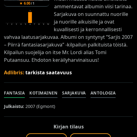
★
6.00
/
1
ammentavat albumin viisi tarinaa.
1
Sarjakuva on suunnattu nuorille
ja nuorille aikuisille ja ovat
1
2
3
4
5
6
7
8
9
10
kuvallisesti ja kerronnallisesti
vahvaa laatusarjakuvaa. Albumi on syntynyt ”Sarjis 2007
– Piirrä fantasiasarjakuva” -kilpailun palkituista töistä.
Kilpailun suojelija on itse Mr. Lordi alias Tomi
Putaansuu. Ehdoton keräilyharvinaisuus!
Adlibris:
tarkista saatavuus
FANTASIA
KOTIMAINEN
SARJAKUVA
ANTOLOGIA
Julkaistu:
2007 (
Egmont
)
Kirjan tilaus