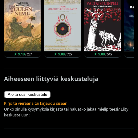
★ 9.10
★ 9.08
★ 9.00
★
/ 257
/ 765
/ 545
Aiheeseen liittyviä keskusteluja
Aloita uusi keskustelu
Kirjoita vieraana tai kirjaudu sisään.
Onko sinulla kysymyksiä kirjasta tai haluatko jakaa mielipiteesi? Liity
keskusteluun!