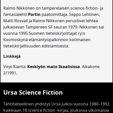
Raimo Nikkonen on tamperelaisen science fiction- ja
fantasialehti
Portin
päätoimittaja. Seppo Lehtinen,
Matti Rosvall ja Raimo Nikkonen perustivat lehteä
julkaisevan Tampereen SF-seuran 1979. Nikkonen sai
vuonna 1995 Suomen tieteiskirjoittajat ry:n
Kosmoskynä-elämäntyöpalkinnon kotimaisen
tieteiskirjallisuuden edistämisestä.
Linkkejä
Virpi Kianta:
Keskiyön mato Ikaalisissa
. Aikakone
2/1991.
Ursa Science Fiction
Tähtitieteellinen yhdistys Ursa julkisi vuosina 1980–1992
kaikkiaan 18 science fiction -kirjaa, joukossa ulkomaisia