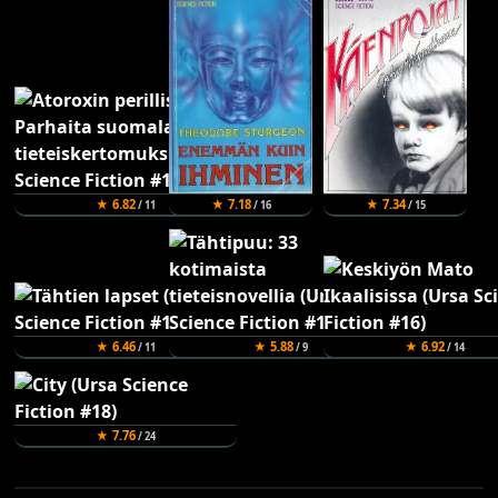
★ 6.82
★ 7.18
★ 7.34
/ 11
/ 16
/ 15
★ 6.46
★ 5.88
★ 6.92
/ 11
/ 9
/ 14
★ 7.76
/ 24