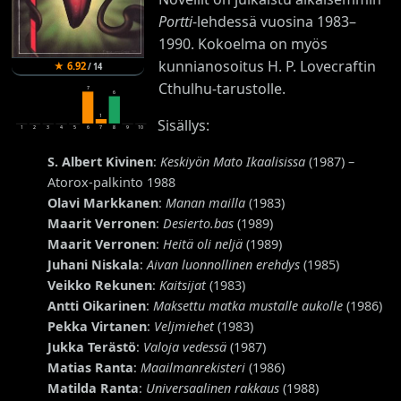
Portti
-lehdessä vuosina 1983–
1990. Kokoelma on myös
kunnianosoitus H. P. Lovecraftin
★
6.92
/
14
Cthulhu-tarustolle.
7
6
1
Sisällys:
1
2
3
4
5
6
7
8
9
10
S. Albert Kivinen
:
Keskiyön Mato Ikaalisissa
(1987) –
Atorox-palkinto 1988
Olavi Markkanen
:
Manan mailla
(1983)
Maarit Verronen
:
Desierto.bas
(1989)
Maarit Verronen
:
Heitä oli neljä
(1989)
Juhani Niskala
:
Aivan luonnollinen erehdys
(1985)
Veikko Rekunen
:
Kaitsijat
(1983)
Antti Oikarinen
:
Maksettu matka mustalle aukolle
(1986)
Pekka Virtanen
:
Veljmiehet
(1983)
Jukka Terästö
:
Valoja vedessä
(1987)
Matias Ranta
:
Maailmanrekisteri
(1986)
Matilda Ranta
:
Universaalinen rakkaus
(1988)