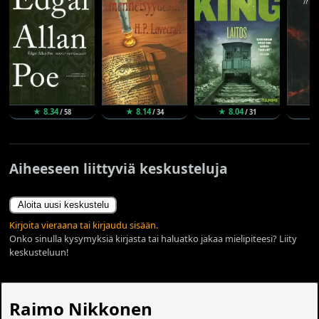
★ 8.34
★ 8.14
★ 8.04
★
/ 58
/ 34
/ 31
Aiheeseen liittyviä keskusteluja
Aloita uusi keskustelu
Kirjoita vieraana tai kirjaudu sisään.
Onko sinulla kysymyksiä kirjasta tai haluatko jakaa mielipiteesi? Liity
keskusteluun!
Raimo Nikkonen