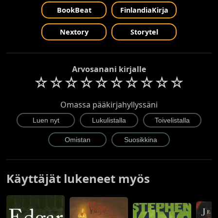
BookBeat
FinlandiaKirja
Nextory
Storytel
Arvosanani kirjalle
☆
☆
☆
☆
☆
☆
☆
☆
☆
☆
Omassa pääkirjahyllyssäni
Käyttäjät lukeneet myös