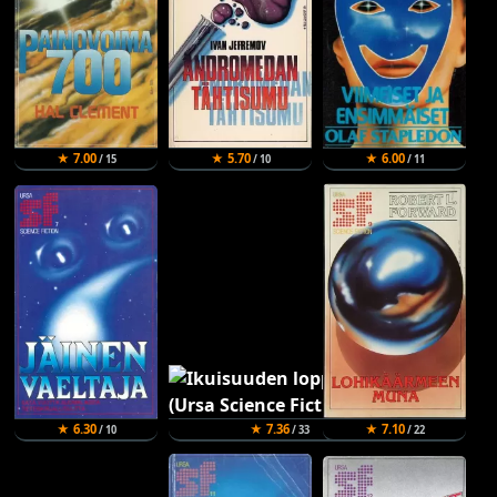
★ 7.00
★ 5.70
★ 6.00
/ 15
/ 10
/ 11
★ 6.30
★ 7.36
★ 7.10
/ 10
/ 33
/ 22