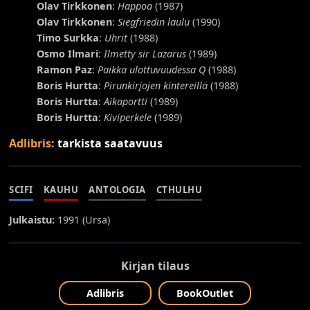
Olav Tirkkonen
:
Happoa
(1987)
Olav Tirkkonen
:
Siegfriedin laulu
(1990)
Timo Surkka
:
Uhrit
(1988)
Osmo Ilmari
:
Ilmetty sir Lazarus
(1989)
Ramon Paz
:
Paikka ulottuvuudessa Q
(1988)
Boris Hurtta
:
Pirunkirjojen kintereillä
(1988)
Boris Hurtta
:
Aikaportti
(1989)
Boris Hurtta
:
Kiviperkele
(1989)
Adlibris:
tarkista saatavuus
SCIFI
KAUHU
ANTOLOGIA
CTHULHU
Julkaistu:
1991 (
Ursa
)
Kirjan tilaus
Adlibris
BookOutlet