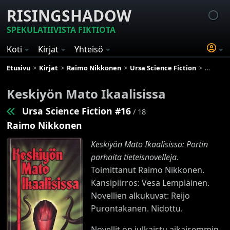
RISINGSHADOW
SPEKULATIIVISTA FIKTIOTA
Koti
Kirjat
Yhteisö
Etusivu
Kirjat
Raimo Nikkonen
Ursa Science Fiction
Keskiyön
Keskiyön Mato Ikaalisissa
Ursa Science Fiction #16
/ 18
Raimo Nikkonen
Keskiyön Mato Ikaalisissa: Portin
parhaita tieteisnovelleja
.
Toimittanut Raimo Nikkonen.
Kansipiirros: Vesa Lempiäinen.
Novellien alkukuvat: Reijo
Purontakanen. Nidottu.
Novellit on julkaistu aikaisemmin