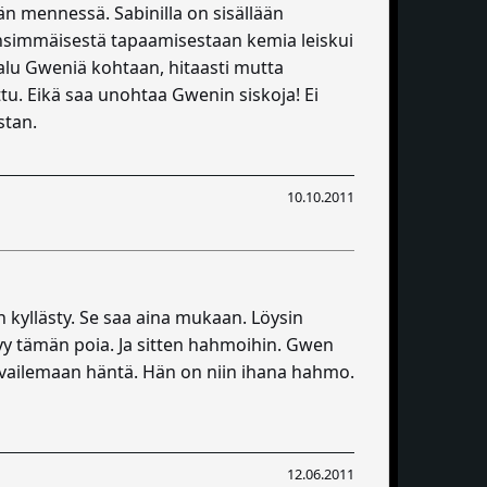
hän mennessä. Sabinilla on sisällään
ensimmäisestä tapaamisestaan kemia leiskui
alu Gweniä kohtaan, hitaasti mutta
ttu. Eikä saa unohtaa Gwenin siskoja! Ei
stan.
10.10.2011
n kyllästy. Se saa aina mukaan. Löysin
 myy tämän poia. Ja sitten hahmoihin. Gwen
kuvailemaan häntä. Hän on niin ihana hahmo.
12.06.2011