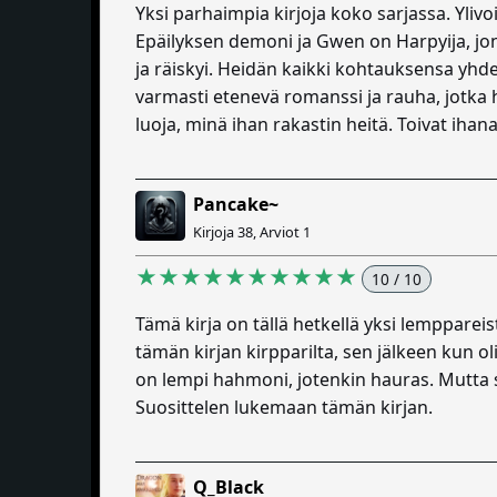
Yksi parhaimpia kirjoja koko sarjassa. Ylivo
Epäilyksen demoni ja Gwen on Harpyija, jo
ja räiskyi. Heidän kaikki kohtauksensa yhd
varmasti etenevä romanssi ja rauha, jotka he
luoja, minä ihan rakastin heitä. Toivat ihan
Pancake~
Kirjoja 38, Arviot 1
★★★★★★★★★★
10 / 10
Tämä kirja on tällä hetkellä yksi lempparei
tämän kirjan kirpparilta, sen jälkeen kun ol
on lempi hahmoni, jotenkin hauras. Mutta s
Suosittelen lukemaan tämän kirjan.
Q_Black