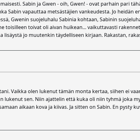
imaisesti. Sabin ja Gwen - oih, Gwen! - ovat parhain pari tä
nka Sabin vapauttaa metsästäjien vankeudesta. Jo heidän 
essä, Gwenin suojeluhalu Sabinia kohtaan, Sabinin suojeluh
 toisilleen toivat oli aivan huikean... vaikuttavasti rakenne
aa lisäystä jo muutenkin täydelliseen kirjaan. Rakastan, raka
stani. Vaikka olen lukenut tämän monta kertaa, siihen ei vaa
in lukenut sen. Niin ajattelin että kuka oli niin tyhmä joka
amaan aikaan kova ja kiivas. Ja sitten on Sabin. En pysty 