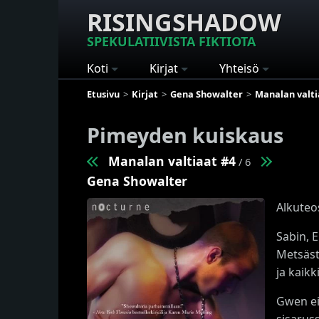
RISINGSHADOW
SPEKULATIIVISTA FIKTIOTA
Koti
Kirjat
Yhteisö
Etusivu
Kirjat
Gena Showalter
Manalan valti
Pimeyden kuiskaus
Manalan valtiaat #4
/ 6
Gena Showalter
Alkuteo
Sabin, 
Metsästä
ja kaikk
Gwen ei
sisaruss