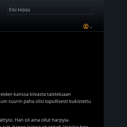
reiden kanssa kiivasta taisteluaan
uin suurin paha olisi lopullisesti kukistettu
yisi. Hän oli aina ollut harpyia-
 isät, hänen isänsä oli enkeli. Voisiko hän