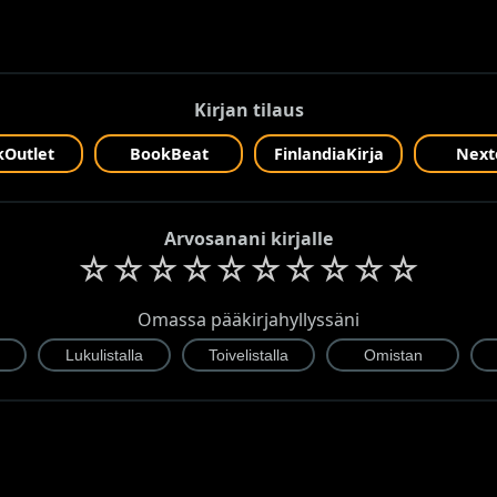
Kirjan tilaus
Outlet
BookBeat
FinlandiaKirja
Next
Arvosanani kirjalle
☆
☆
☆
☆
☆
☆
☆
☆
☆
☆
Omassa pääkirjahyllyssäni