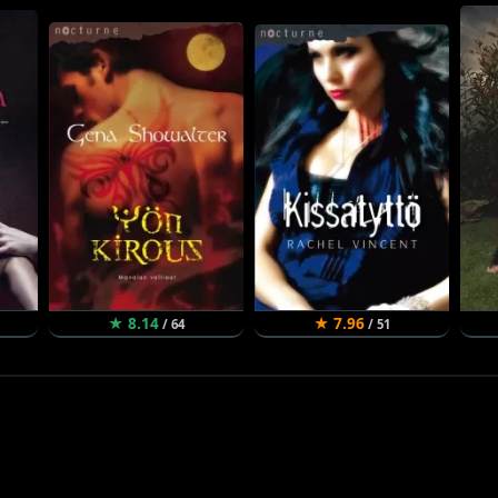
★ 8.14
★ 7.96
/ 64
/ 51