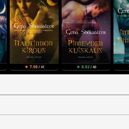
★ 7.96
★ 8.02
/ 41
/ 40