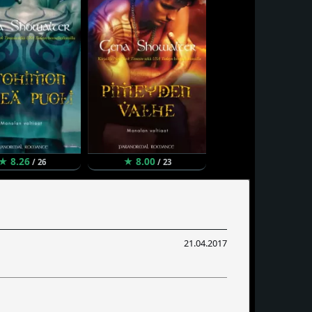
★ 8.26
★ 8.00
/ 26
/ 23
21.04.2017