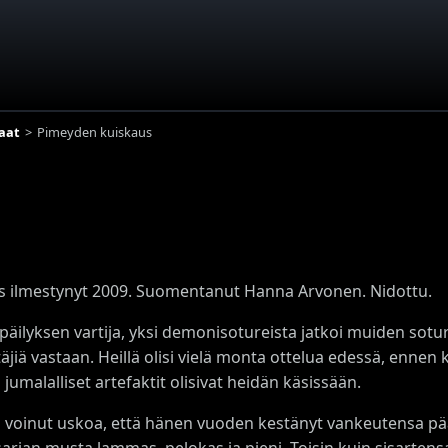
aat
Pimeyden kuiskaus
s ilmestynyt 2009. Suomentanut Hanna Arvonen. Nidottu.
Epäilyksen vartija, yksi demonisotureista jatkoi muiden sotu
jiä vastaan. Heillä olisi vielä monta ottelua edessä, ennen k
i jumalalliset artefaktit olisivat heidän käsissään.
 voinut uskoa, että hänen vuoden kestänyt vankeutensa päätt
arjan musta lammas, pelokas ja pieni. Toisin kuin sisartensa