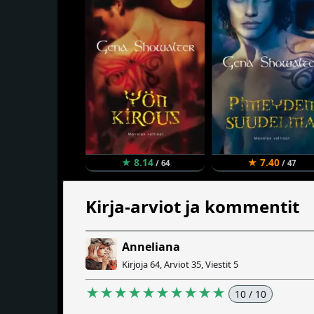
★ 8.14
★ 7.40
/ 64
/ 47
Kirja-arviot ja kommentit
Anneliana
Kirjoja 64, Arviot 35, Viestit 5
★★★★★★★★★★
10 / 10