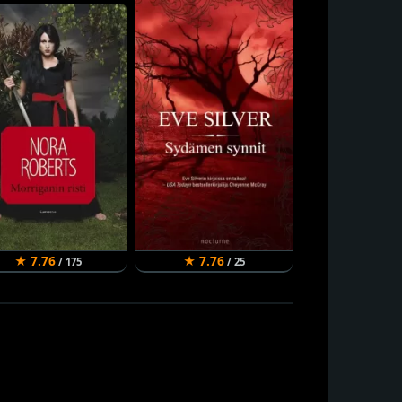
★ 7.76
★ 7.76
★ 7.66
/ 175
/ 25
/ 