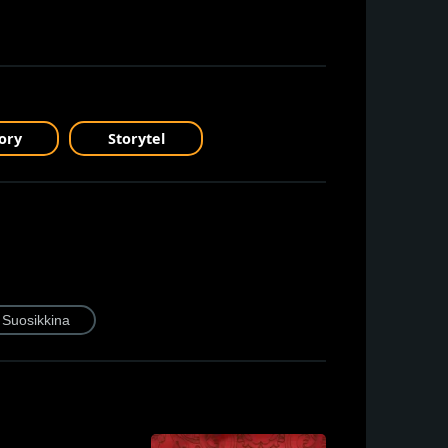
ory
Storytel