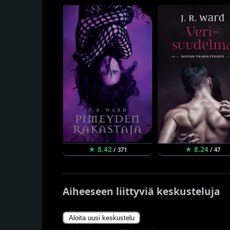
★ 8.42
★ 8.24
/ 371
/ 47
Aiheeseen liittyviä keskusteluja
Aloita uusi keskustelu