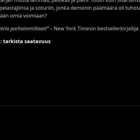
 pelastajiinsa ja soturiin, jonka demonin päämäärä oli tuho
ään omia voimiaan?
eria parhaimmillaan!”
– New York Timesin bestsellerkirjaili
s:
tarkista saatavuus