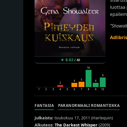
luottaa
epäilem
”Showalt
Adlibri
★
8.02
/
40
16
9
5
4
4
2
1
2
3
4
5
6
7
8
9
10
FANTASIA
PARANORMAALI ROMANTIIKKA
Julkaistu:
toukokuu 17, 2011 (
Harlequin
)
Alkuteos:
The Darkest Whisper
(2009)