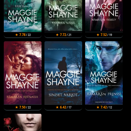
★ 7.78
★ 7.72
★ 7.52
/ 22
/ 21
/ 19
★ 7.50
★ 6.42
★ 7.42
/ 22
/ 17
/ 12