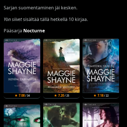
Sarjan suomentaminen jäi kesken.
Yön siivet
sisältää tällä hetkellä 10 kirjaa.
Pääsarja
Nocturne
★ 7.08
★ 7.20
★ 7.18
/ 34
/ 25
/ 22