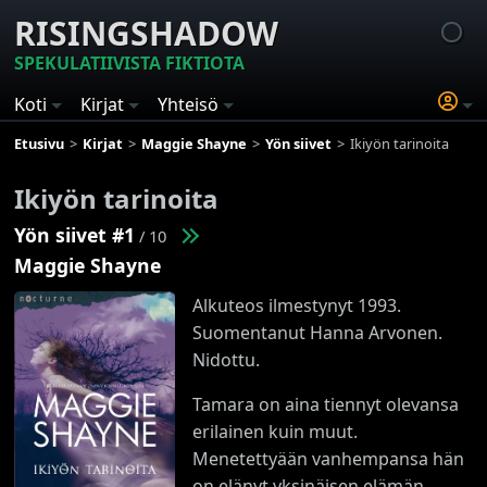
RISINGSHADOW
SPEKULATIIVISTA FIKTIOTA
Koti
Kirjat
Yhteisö
Etusivu
Kirjat
Maggie Shayne
Yön siivet
Ikiyön tarinoita
Ikiyön tarinoita
Yön siivet #1
/ 10
Maggie Shayne
Alkuteos ilmestynyt 1993.
S
uomentanut Hanna Arvonen
.
Nidottu.
Tamara on aina tiennyt olevansa
erilainen kuin muut.
Menetettyään vanhempansa hän
on elänyt yksinäisen elämän