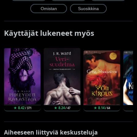
Käyttäjät lukeneet myös
★ 8.42
★ 8.24
★ 8.14
★
/ 371
/ 47
/ 64
Aiheeseen liittyviä keskusteluja