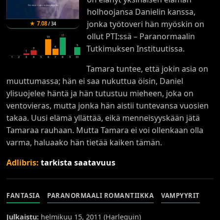
holhoojansa Danielin kanssa,
jonka työtoveri hän myöskin on
★
7.08
/
34
ollut PTI:ssä – Paranormaalin
11
10
5
Tutkimuksen Instituutissa.
4
3
1
1
2
3
4
5
6
7
8
9
10
Tamara tuntee, että jokin asia on
muuttumassa; hän ei saa nukuttua öisin, Daniel
ylisuojelee häntä ja hän tutustuu mieheen, joka on
ventovieras, mutta jonka hän aistii tuntevansa vuosien
takaa. Uusi elämä yllättää, eikä menneisyyskään jätä
Tamaraa rauhaan. Mutta Tamara ei voi ollenkaan olla
varma, haluaako hän tietää kaiken tämän.
Adlibris:
tarkista saatavuus
FANTASIA
PARANORMAALI ROMANTIIKKA
VAMPYYRIT
Julkaistu:
helmikuu 15, 2011 (
Harlequin
)