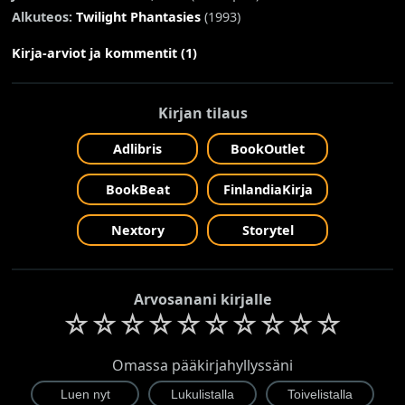
Alkuteos:
Twilight Phantasies
(1993)
Kirja-arviot ja kommentit (1)
Kirjan tilaus
Adlibris
BookOutlet
BookBeat
FinlandiaKirja
Nextory
Storytel
Arvosanani kirjalle
☆
☆
☆
☆
☆
☆
☆
☆
☆
☆
Omassa pääkirjahyllyssäni