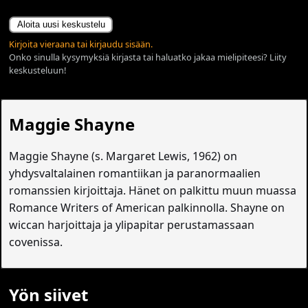
Aloita uusi keskustelu
Kirjoita vieraana tai kirjaudu sisään.
Onko sinulla kysymyksiä kirjasta tai haluatko jakaa mielipiteesi? Liity
keskusteluun!
Maggie Shayne
Maggie Shayne (s. Margaret Lewis, 1962) on
yhdysvaltalainen romantiikan ja paranormaalien
romanssien kirjoittaja. Hänet on palkittu muun muassa
Romance Writers of American palkinnolla. Shayne on
wiccan harjoittaja ja ylipapitar perustamassaan
covenissa.
Yön siivet