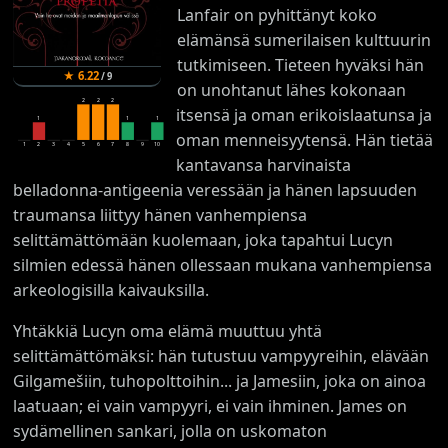
Lanfair on pyhittänyt koko
elämänsä sumerilaisen kulttuurin
tutkimiseen. Tieteen hyväksi hän
★
6.22
/
9
on unohtanut lähes kokonaan
2
2
2
itsensä ja oman erikoislaatunsa ja
1
1
1
oman menneisyytensä. Hän tietää
1
2
3
4
5
6
7
8
9
10
kantavansa harvinaista
belladonna-antigeenia veressään ja hänen lapsuuden
traumansa liittyy hänen vanhempiensa
selittämättömään kuolemaan, joka tapahtui Lucyn
silmien edessä hänen ollessaan mukana vanhempiensa
arkeologisilla kaivauksilla.
Yhtäkkiä Lucyn oma elämä muuttuu yhtä
selittämättömäksi: hän tutustuu vampyyreihin, elävään
Gilgamešiin, tuhopolttoihin... ja Jamesiin, joka on ainoa
laatuaan; ei vain vampyyri, ei vain ihminen. James on
sydämellinen sankari, jolla on uskomaton