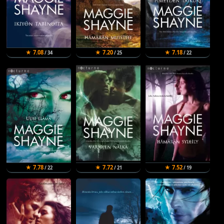
★ 7.08
★ 7.20
★ 7.18
/ 34
/ 25
/ 22
★ 7.78
★ 7.72
★ 7.52
/ 22
/ 21
/ 19