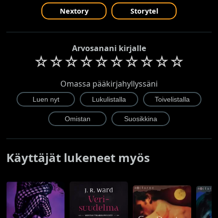
Nextory
Storytel
Arvosanani kirjalle
☆
☆
☆
☆
☆
☆
☆
☆
☆
☆
Omassa pääkirjahyllyssäni
Käyttäjät lukeneet myös