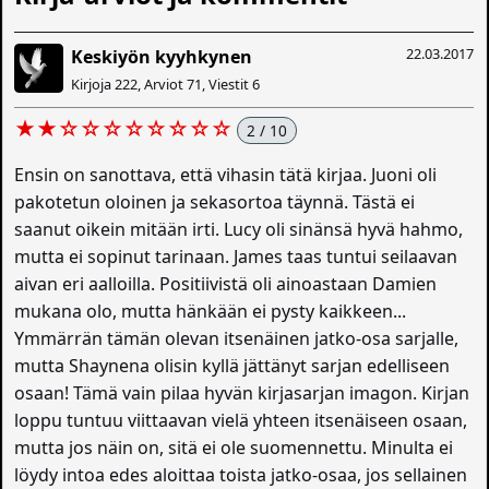
22.03.2017
Keskiyön kyyhkynen
Kirjoja 222, Arviot 71, Viestit 6
★★☆☆☆☆☆☆☆☆
2 / 10
Ensin on sanottava, että vihasin tätä kirjaa. Juoni oli
pakotetun oloinen ja sekasortoa täynnä. Tästä ei
saanut oikein mitään irti. Lucy oli sinänsä hyvä hahmo,
mutta ei sopinut tarinaan. James taas tuntui seilaavan
aivan eri aalloilla. Positiivistä oli ainoastaan Damien
mukana olo, mutta hänkään ei pysty kaikkeen...
Ymmärrän tämän olevan itsenäinen jatko-osa sarjalle,
mutta Shaynena olisin kyllä jättänyt sarjan edelliseen
osaan! Tämä vain pilaa hyvän kirjasarjan imagon. Kirjan
loppu tuntuu viittaavan vielä yhteen itsenäiseen osaan,
mutta jos näin on, sitä ei ole suomennettu. Minulta ei
löydy intoa edes aloittaa toista jatko-osaa, jos sellainen