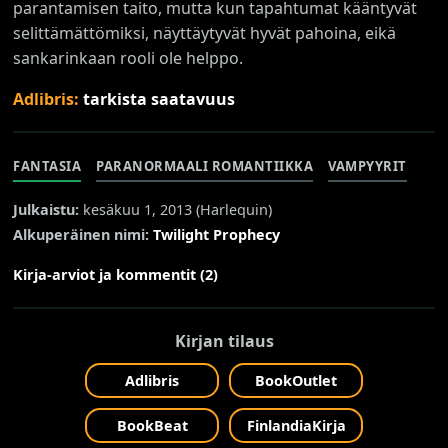
parantamisen taito, mutta kun tapahtumat kääntyvät
selittämättömiksi, näyttäytyvät hyvät pahoina, eikä
sankarinkaan rooli ole helppo.
Adlibris:
tarkista saatavuus
FANTASIA
PARANORMAALI ROMANTIIKKA
VAMPYYRIT
Julkaistu:
kesäkuu 1, 2013 (
Harlequin
)
Alkuperäinen nimi:
Twilight Prophecy
Kirja-arviot ja kommentit (2)
Kirjan tilaus
Adlibris
BookOutlet
BookBeat
FinlandiaKirja