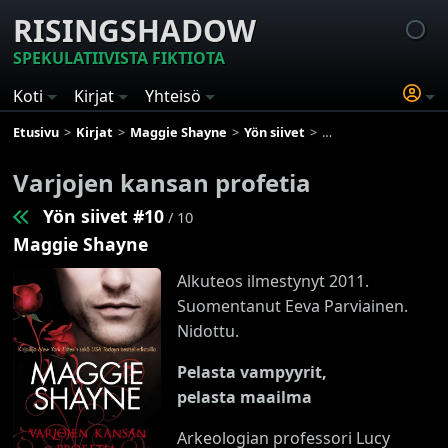
RISINGSHADOW
SPEKULATIIVISTA FIKTIOTA
Koti
Kirjat
Yhteisö
Etusivu
Kirjat
Maggie Shayne
Yön siivet
Varjojen kansan prof
Varjojen kansan profetia
Yön siivet #10
/ 10
Maggie Shayne
Alkuteos ilmestynyt 2011.
Suomentanut Eeva Parviainen.
Nidottu.
Pelasta vampyyrit,
pelasta maailma
Arkeologian professori Lucy