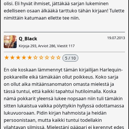
olisi. Eli hyvät ihmiset, jättäkää sarjan lukeminen
edelliseen osaan älkääkä tarttuko tähän kirjaan! Tulette
nimittäin katumaan ellette tee niin.
19.07.2013
Q_Black
Kirjoja 293, Arviot 286, Viestit 117
★★★★★☆☆☆☆☆
5 / 10
En ole koskaan lämmennyt tämän kirjailijan Harlequin-
pokkareille eikä tämäkään ollut poikkeus. Koko sarja
on ollut aika mitäänsanomaton omasta mielestä ja
tässä tuntui, että kaikki tapahtui hutiloimalla. Koska
nämä pokkarit yleensä lukee nopsaan niin tuli tämäkin
sitten lukaistua vaikka pölyttyikin hyllyssä odottamassa
lukuvuoroaan. Pidin kirjan hahmoista ja heidän
persoonistaan, mutta kaikki tuntui todellakin
vilahtavan silmissä. Mielestäni pääpari ei kerennyt edes