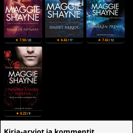
★ 7.50
★ 6.42
★ 7.42
/ 22
/ 17
/ 12
★ 6.22
/ 9
Kirja-arviot ja kommentit