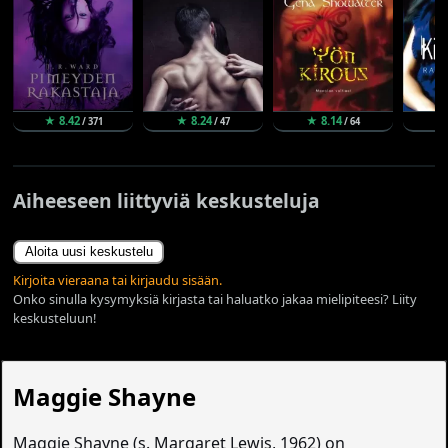
★ 8.42
★ 8.24
★ 8.14
★
/ 371
/ 47
/ 64
Aiheeseen liittyviä keskusteluja
Aloita uusi keskustelu
Kirjoita vieraana tai kirjaudu sisään.
Onko sinulla kysymyksiä kirjasta tai haluatko jakaa mielipiteesi? Liity
keskusteluun!
Maggie Shayne
Maggie Shayne (s. Margaret Lewis, 1962) on