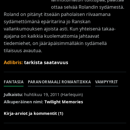
ottaa selvää Rolandin sydämestä.
Roland on pitänyt itseään paholaisen riivaamana
sydämettömänä epäritarina jo Ranskan
vallankumouksen ajoista asti. Kun yhteisenä takaa-
ajajana on kaikkia kuolemattomia jahtaavat
tiedemiehet, on jääräpäisimmälläkin sydämellä
tilaisuus avautua.
Adlibris:
tarkista saatavuus
FANTASIA
PARANORMAALI ROMANTIIKKA
VAMPYYRIT
Julkaistu:
huhtikuu 19, 2011 (
Harlequin
)
Alkuperäinen nimi:
Twilight Memories
Kirja-arviot ja kommentit (1)