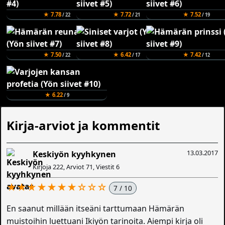
★ 7.78
★ 7.72
★ 7.52
/ 22
/ 21
/ 19
★ 7.50
★ 6.42
★ 7.42
/ 22
/ 17
/ 12
★ 6.22
/ 9
Kirja-arviot ja kommentit
13.03.2017
Keskiyön kyyhkynen
Kirjoja 222, Arviot 71, Viestit 6
★★★★★★★☆☆☆
7 / 10
En saanut millään itseäni tarttumaan Hämärän
muistoihin luettuani Ikiyön tarinoita. Aiempi kirja oli