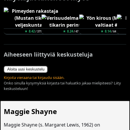
★ 8.42
★ 8.24
★ 8.14
/ 371
/ 47
/ 64
Aiheeseen liittyviä keskusteluja
Aloita uusi keskustelu
Kirjoita vieraana tai kirjaudu sisään.
Onko sinulla kysymyksiä kirjasta tai haluatko jakaa mielipiteesi? Liity
keskusteluun!
Maggie Shayne
Maggie Shayne (s. Margaret Lewis, 1962) on