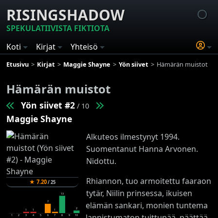
RISINGSHADOW
SPEKULATIIVISTA FIKTIOTA
Koti
Kirjat
Yhteisö
Etusivu
Kirjat
Maggie Shayne
Yön siivet
Hämärän muistot
Hämärän muistot
Yön siivet #2
/ 10
Maggie Shayne
Alkuteos ilmestynyt 1994.
S
uomentanut Hanna Arvonen.
Nidottu.
Rhiannon, tuo armoitettu faaraon
★
7.20
/
25
tytär, Niilin prinsessa, ikuisen
13
7
elämän sankari, monien tuntema
2
1
1
1
lannistumaton tuittupää, päättää
1
2
3
4
5
6
7
8
9
10