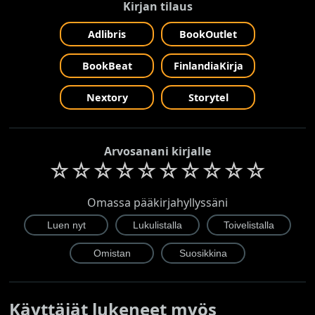
Kirjan tilaus
Adlibris
BookOutlet
BookBeat
FinlandiaKirja
Nextory
Storytel
Arvosanani kirjalle
☆
☆
☆
☆
☆
☆
☆
☆
☆
☆
Omassa pääkirjahyllyssäni
Käyttäjät lukeneet myös