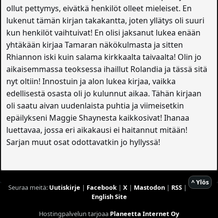
ollut pettymys, eivätkä henkilöt olleet mieleiset. En
lukenut tämän kirjan takakantta, joten yllätys oli suuri
kun henkilöt vaihtuivat! En olisi jaksanut lukea enään
yhtäkään kirjaa Tamaran näkökulmasta ja sitten
Rhiannon iski kuin salama kirkkaalta taivaalta! Olin jo
aikaisemmassa teoksessa ihaillut Rolandia ja tässä sitä
nyt oltiin! Innostuin ja alon lukea kirjaa, vaikka
edellisestä osasta oli jo kulunnut aikaa. Tähän kirjaan
oli saatu aivan uudenlaista puhtia ja viimeisetkin
epäilykseni Maggie Shaynesta kaikkosivat! Ihanaa
luettavaa, jossa eri aikakausi ei haitannut mitään!
Sarjan muut osat odottavatkin jo hyllyssä!
^ Ylös
Seuraa meitä:
Uutiskirje
|
Facebook
|
X
|
Mastodon
|
RSS
|
English Site
Hostingpalvelun tarjoaa
Planeetta Internet Oy