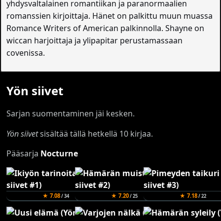
yhdysvaltalainen romantiikan ja paranormaalien
romanssien kirjoittaja. Hänet on palkittu muun muassa
Romance Writers of American palkinnolla. Shayne on
wiccan harjoittaja ja ylipapitar perustamassaan
covenissa.
Yön siivet
Sarjan suomentaminen jäi kesken.
Yön siivet
sisältää tällä hetkellä 10 kirjaa.
Pääsarja
Nocturne
★ 7.08
★ 7.20
★ 7.18
/ 34
/ 25
/ 22