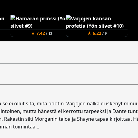
★ 7.42
★ 6.22
/ 12
/ 9
ä se ei ollut sitä, mitä odotin. Varjojen nälkä ei iskenyt min
iintoinen, mutta hänestä ei kerrottu tarpeeksi ja Dante tun
. Rakastin silti Morganin taloa ja Shayne tapaa kirjoittaa.
emmän toimintaa...