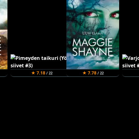
★ 7.18
★ 7.78
/ 22
/ 22