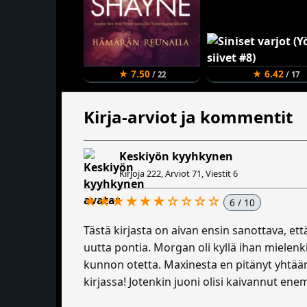
★ 7.50
★ 6.42
/ 22
/ 17
Kirja-arviot ja kommentit
Keskiyön kyyhkynen
Kirjoja 222, Arviot 71, Viestit 6
★★★★★★☆☆☆☆
6 / 10
Tästä kirjasta on aivan ensin sanottava, ett
uutta pontia. Morgan oli kyllä ihan mielenk
kunnon otetta. Maxinesta en pitänyt yhtään
kirjassa! Jotenkin juoni olisi kaivannut en