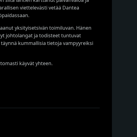
arallisen viettelevästi vetää Dantea
yöpaidassaan.
aanut yksityisetsivän toimiluvan. Hänen
yt johtolangat ja todisteet tuntuvat
, täynnä kummallisia tietoja vampyyreiksi
ttomasti käyvät yhteen.