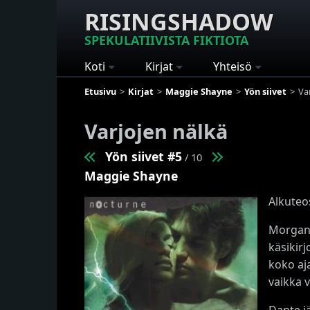
RISINGSHADOW
SPEKULATIIVISTA FIKTIOTA
Koti
Kirjat
Yhteisö
Etusivu
Kirjat
Maggie Shayne
Yön siivet
Va
Varjojen nälkä
Yön siivet #5
/ 10
Maggie Shayne
Alkuteo
Morgan 
käsikir
koko aj
vaikka 
Dante jä