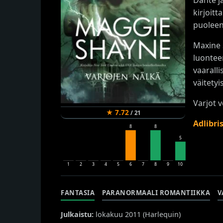
kirjoitt
puoleen
Maxine 
luonteen
vaarall
väitetyi
Varjot 
★
7.72
/
21
Adlibri
8
8
5
1
2
3
4
5
6
7
8
9
10
FANTASIA
PARANORMAALI ROMANTIIKKA
V
Julkaistu:
lokakuu 2011 (
Harlequin
)