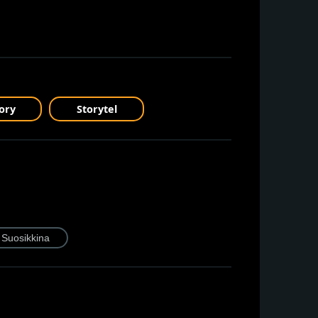
ory
Storytel