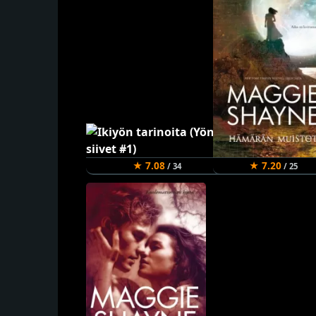
★ 7.08
★ 7.20
/ 34
/ 25