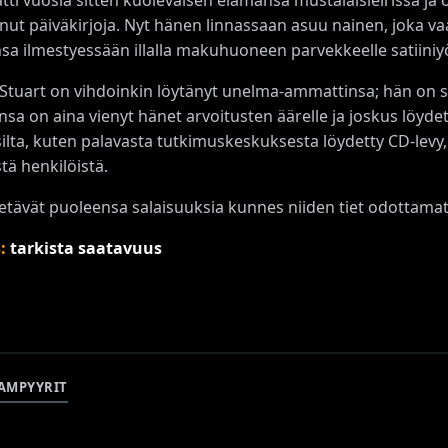
anut päiväkirjoja. Nyt hänen linnassaan asuu nainen, joka va
sa ilmestyessään illalla makuhuoneen parvekkeelle satiini
Stuart on vihdoinkin löytänyt unelma-ammattinsa; hän on s
sa on aina vienyt hänet arvoitusten äärelle ja joskus löydet
isilta, kuten palavasta tutkimuskeskuksesta löydetty CD-levy
stä henkilöistä.
vetävät puoleensa salaisuuksia kunnes niiden tiet odottama
s:
tarkista saatavuus
AMPYYRIT