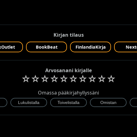
Kirjan tilaus
Outlet
BookBeat
FinlandiaKirja
Next
Arvosanani kirjalle
☆
☆
☆
☆
☆
☆
☆
☆
☆
☆
Omassa pääkirjahyllyssäni