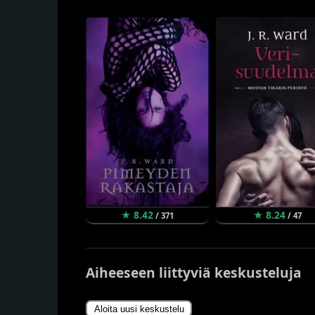
★ 8.42
★ 8.24
/ 371
/ 47
Aiheeseen liittyviä keskusteluja
Aloita uusi keskustelu