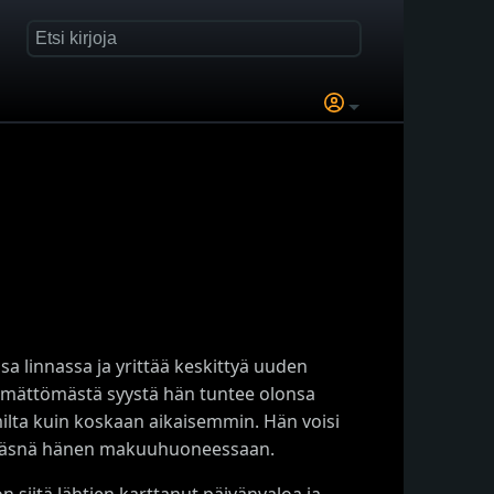
 linnassa ja yrittää keskittyä uuden
ttämättömästä syystä hän tuntee olonsa
lta kuin koskaan aikaisemmin. Hän voisi
ti läsnä hänen makuuhuoneessaan.
n siitä lähtien karttanut päivänvaloa ja