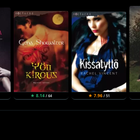
★ 8.14
★ 7.96
/ 64
/ 51