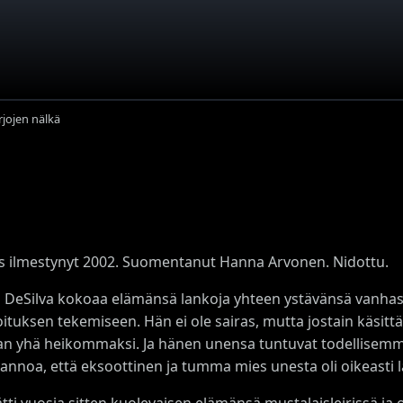
rjojen nälkä
s ilmestynyt 2002. S
uomentanut Hanna Arvonen.
Nidottu.
DeSilva kokoaa elämänsä lankoja yhteen ystävänsä vanhassa
joituksen tekemiseen. Hän ei ole sairas, mutta jostain käsi
an yhä heikommaksi. Ja hänen unensa tuntuvat todellisemmi
vannoa, että eksoottinen ja tumma mies unesta oli oikeas
tti vuosia sitten kuolevaisen elämänsä mustalaisleirissä ja o