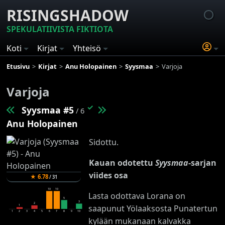
RISINGSHADOW
SPEKULATIIVISTA FIKTIOTA
Koti
Kirjat
Yhteisö
Etusivu
Kirjat
Anu Holopainen
Syysmaa
Varjoja
Varjoja
✓
Syysmaa #5
/ 6
Anu Holopainen
Sidottu.
Kauan odotettu
Syysmaa
-sarjan
viides osa
★
6.78
/
31
10
10
Lasta odottava Lorana on
5
3
2
saapunut Yölaaksosta Punatertun
1
1
2
3
4
5
6
7
8
9
10
kylään mukanaan kalvakka