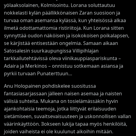
yölaaksolainen, Kolmisointu. Lorana soluttautuu
nokkelasti kylän päällikkönaisen Zaran suosioon ja
turvaa oman asemansa kylässä, kun yhteisössä alkaa
ilmetä odottamattomia ristiriitoja. Kun Lorana sitten
synnyttää oudon näköisen ja isokokoisen poikalapsen,
se kärjistää entisestään ongelmia. Samaan aikaan
Satosalesin suurkaupungissa Villipihlajan
tarkkailutehtävissä oleva viinikauppiaspariskunta –
Adaira ja Merkinos – onnistuu sotkemaan asiansa ja
pyrkii turvaan Punaterttuun…
Anu Holopainen pohdiskelee suositussa
fantasiasarjassaan jälleen naisen asemaa ja naisten
välisiä suhteita. Mukana on tosielämässäkin hyvin
ajankohtaisia teemoja, jotka liittyvät erilaisuuden
sietämiseen, suvaitsevaisuuteen ja uskonnollisen vallan
väärinkäyttöön. Ilokseen lukija tapaa myös henkilöitä,
joiden vaiheista ei ole kuulunut aikoihin mitään.