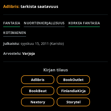
Adlibris:
tarkista saatavuus
FANTASIA
NUORTENKIRJALLISUUS
KORKEA FANTASIA
KOTIMAINEN
Julkaistu:
syyskuu 15, 2011 (
Karisto
)
Arvostelu:
Varjoja
Kirjan tilaus
Adlibris
BookOutlet
BookBeat
FinlandiaKirja
Nextory
Storytel