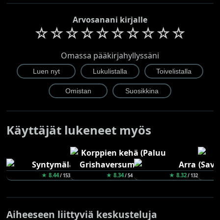
Arvosanani kirjalle
☆
☆
☆
☆
☆
☆
☆
☆
☆
☆
Omassa pääkirjahyllyssäni
Käyttäjät lukeneet myös
★ 8.44
★ 8.34
★ 8.32
/ 153
/ 54
/ 132
Aiheeseen liittyviä keskusteluja