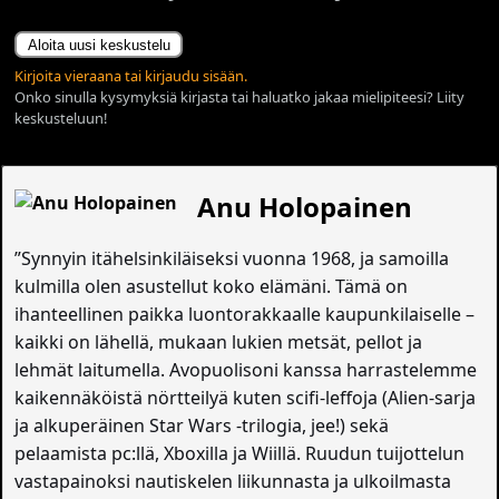
Aloita uusi keskustelu
Kirjoita vieraana tai kirjaudu sisään.
Onko sinulla kysymyksiä kirjasta tai haluatko jakaa mielipiteesi? Liity
keskusteluun!
Anu Holopainen
”Synnyin itähelsinkiläiseksi vuonna 1968, ja samoilla
kulmilla olen asustellut koko elämäni. Tämä on
ihanteellinen paikka luontorakkaalle kaupunkilaiselle –
kaikki on lähellä, mukaan lukien metsät, pellot ja
lehmät laitumella. Avopuolisoni kanssa harrastelemme
kaikennäköistä nörtteilyä kuten scifi-leffoja (Alien-sarja
ja alkuperäinen Star Wars -trilogia, jee!) sekä
pelaamista pc:llä, Xboxilla ja Wiillä. Ruudun tuijottelun
vastapainoksi nautiskelen liikunnasta ja ulkoilmasta