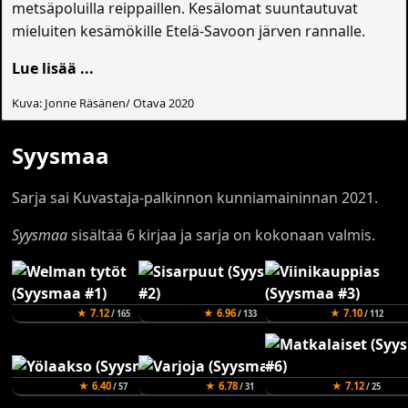
metsäpoluilla reippaillen. Kesälomat suuntautuvat
mieluiten kesämökille Etelä-Savoon järven rannalle.
Lue lisää ...
Kuva: Jonne Räsänen/ Otava 2020
Syysmaa
Sarja sai Kuvastaja-palkinnon kunniamaininnan 2021.
Syysmaa
sisältää 6 kirjaa ja sarja on kokonaan valmis.
★ 7.12
★ 6.96
★ 7.10
/ 165
/ 133
/ 112
★ 6.40
★ 6.78
★ 7.12
/ 57
/ 31
/ 25