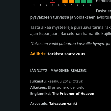
henkilöl
1
1
2
3
4
5
6
7
8
9
10
Fasisti
pysyäkseen turvassa ja voidakseen avioitua
Tästä alkaa mysteerejä pursuava tarina rak
ajan Espanjaan, Barcelonan hämärille kuji
"Taivasten vanki palauttaa kasvoille hymyn, jonk
Adlibris:
tarkista saatavuus
JÄNNITYS
MAAGINEN REALISMI
Julkaistu:
kesäkuu 2012 (
Otava
)
Alkuteos:
El prisionero del cielo
Englanniksi:
The Prisoner of Heaven
Arvostelu:
Taivasten vanki