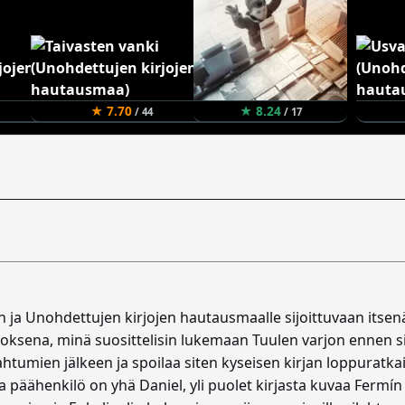
★ 7.70
★ 8.24
/ 44
/ 17
 ja Unohdettujen kirjojen hautausmaalle sijoittuvaan itsenä
oksena, minä suosittelisin lukemaan Tuulen varjon ennen sitä
htumien jälkeen ja spoilaa siten kyseisen kirjan loppuratkai
a päähenkilö on yhä Daniel, yli puolet kirjasta kuvaa Fermín