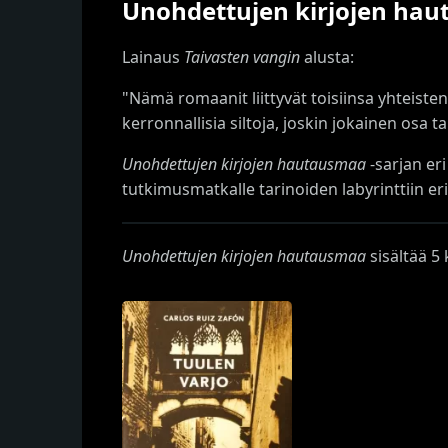
Unohdettujen kirjojen ha
Lainaus
Taivasten vangin
alusta:
"Nämä romaanit liittyvät toisiinsa yhteisten
kerronnallisia siltoja, joskin jokainen osa t
Unohdettujen kirjojen hautausmaa
-sarjan er
tutkimusmatkalle tarinoiden labyrinttiin er
Unohdettujen kirjojen hautausmaa
sisältää 5 