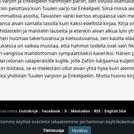
 varjon ja Enkelipelin hahmojen pariin, sen sivuilla vilahta
niin pelottava kuin Tuulen varjo tai Enkelipeli. Siinä missä a
mallisia asioita, Taivasten vanki kertoo etupäässä vain m
ansa aivan samalla tasolla kuin kaksi edellistä kirjaa. Kirja
hidastelin ja maistelin lauseita ja etenkin aivan alkua luin y
ihen huomaa takertuvansa ja kietoutuvansa, sen kautta elää
kiessa on vaikea muistaa, että hahmot todella ovat vain fikt
n vangissa mahdottoman sympaattiseksi kaveriksi. Hänen p
rcelonan salaperäisille kujille, jolle Zafón lukijaansa kulje
n loistava, se ei mielestäni ollut aivan yhtä hyvä kuin aiem
inkä yhdistän Tuulen varjoon ja Enkelipeliin. Mutta huono kirj
raa meitä:
Uutiskirje
|
Facebook
|
X
|
Mastodon
|
RSS
|
English Site
Hostingpalvelun tarjoaa
Planeetta Internet Oy
stomme käyttää evästeitä takaaksemme parhaimman käyttökokemu
© 1996 - 2026 Risingshadow. Kaikki oikeudet pidätetään.
Tietosuoja
Hyväksy