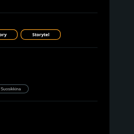
ory
Storytel