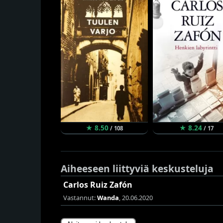
★ 8.50
★ 8.24
/ 108
/ 17
Aiheeseen liittyviä keskusteluja
Carlos Ruiz Zafón
Vastannut:
Wanda
, 20.06.2020