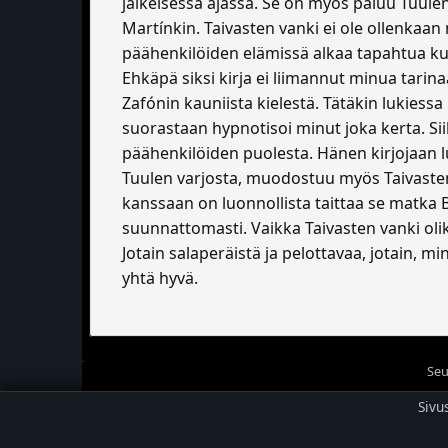
jälkeisessä ajassa. Se on myös paluu Tuulen
Martínkin. Taivasten vanki ei ole ollenkaan 
päähenkilöiden elämissä alkaa tapahtua kum
Ehkäpä siksi kirja ei liimannut minua tarina
Zafónin kauniista kielestä. Tätäkin lukiessa 
suorastaan hypnotisoi minut joka kerta. Si
päähenkilöiden puolesta. Hänen kirjojaan lu
Tuulen varjosta, muodostuu myös Taivaste
kanssaan on luonnollista taittaa se matka Ba
suunnattomasti. Vaikka Taivasten vanki oliki
Jotain salaperäistä ja pelottavaa, jotain, m
yhtä hyvä.
Seu
Sivu