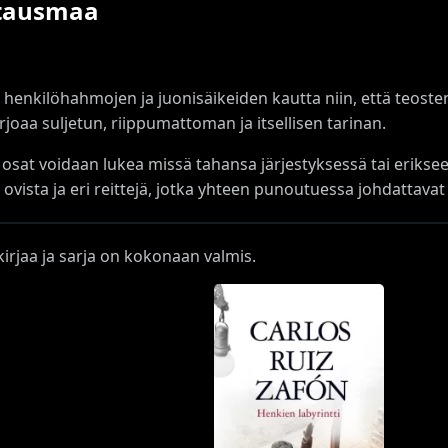
utausmaa
 henkilöhahmojen ja juonisäikeiden kautta niin, että teosten
arjoaa suljetun, riippumattoman ja itsellisen tarinan.
i osat voidaan lukea missä tahansa järjestyksessä tai erikseen
i ovista ja eri reittejä, jotka yhteen punoutuessa johdattav
kirjaa ja sarja on kokonaan valmis.