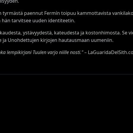
lisyyden.
en tyrmästä paennut Fermín toipuu kammottavista vankilako
 hän tarvitsee uuden identiteetin.
kaudesta, ystävyydestä, kateudesta ja kostonhimosta. Se vie 
lle ja Unohdettujen kirjojen hautausmaan uumeniin.
a lempikirjani Tuulen varjo niille nosti."
– LaGuaridaDelSith.