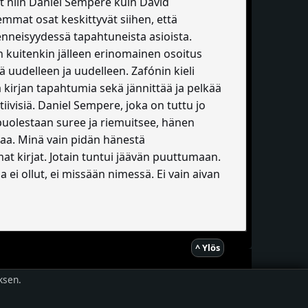
vat niin Daniel Sempere kuin David
iemmat osat keskittyvät siihen, että
enneisyydessä tapahtuneista asioista.
 on kuitenkin jälleen erinomainen osoitus
hä uudelleen ja uudelleen. Zafónin kieli
 kirjan tapahtumia sekä jännittää ja pelkää
iivisiä. Daniel Sempere, joka on tuttu jo
uolestaan suree ja riemuitsee, hänen
ttaa. Minä vain pidän hänestä
mat kirjat. Jotain tuntui jäävän puuttumaan.
a ei ollut, ei missään nimessä. Ei vain aivan
^ Ylös
ksen.