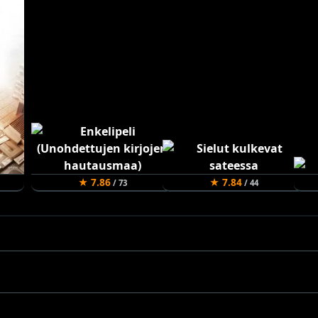
★ 7.86
★ 7.84
/ 73
/ 44