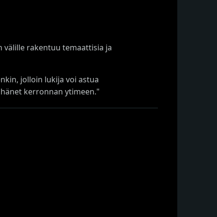
 välille rakentuu temaattisia ja
kin, jolloin lukija voi astua
at hänet kerronnan ytimeen."