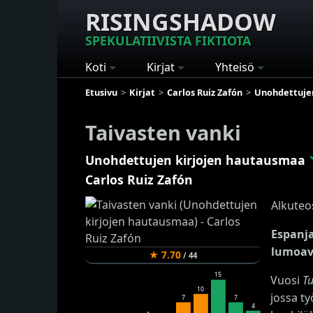
RISINGSHADOW
SPEKULATIIVISTA FIKTIOTA
Koti
Kirjat
Yhteisö
Etusivu
Kirjat
Carlos Ruiz Zafón
Unohdettuje
Taivasten vanki
Unohdettujen kirjojen hautausmaa
Carlos Ruiz Zafón
Alkuteo
Espanj
lumoav
★
7.70
/
44
15
Vuosi
Tu
10
jossa t
7
7
4