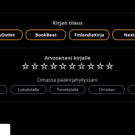
Kirjan tilaus
Outlet
BookBeat
FinlandiaKirja
Next
Arvosanani kirjalle
☆
☆
☆
☆
☆
☆
☆
☆
☆
☆
Omassa pääkirjahyllyssäni