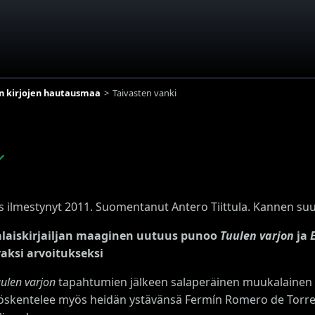
n kirjojen hautausmaa
Taivasten vanki
✓
s ilmestynyt 2011. Suomentanut Antero Tiittula. Kannen suu
alaiskirjailjan maaginen uutuus punoo
Tuulen varjon
ja
aksi arvoitukseksi
ulen varjon
tapahtumien jälkeen salaperäinen muukalainen 
yöskentelee myös heidän ystävänsä Fermín Romero de Torres