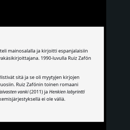
li mainosalalla ja kirjoitti espanjalaisiin
käsikirjoittajana. 1990-luvulla Ruiz Zafón
stivät sitä ja se oli myytyjen kirjojen
uosiin. Ruiz Zafónin toinen romaani
aivasten vanki
(2011) ja
Henkien labyrintti
misjärjestyksellä ei ole väliä.