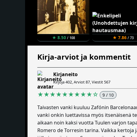
★ 8.50
★ 7.86
/ 108
/ 73
Kirja-arviot ja kommentit
Kirjaneito
Kirjoja 402, Arviot 87, Viestit 567
★★★★★★★★★☆
9 / 10
Taivasten vanki kuuluu Zafónin Barcelonaan
vanki onkin luettavissa myös itsenäisenä te
aikaan noin kaksi vuotta Tuulen varjon tapa
Romero de Torresin tarina. Vaikka kertoja j