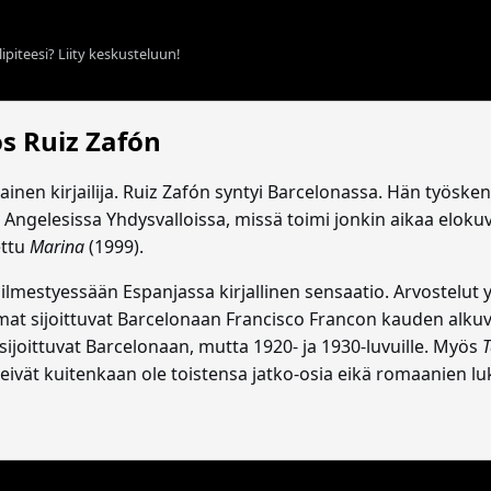
ipiteesi? Liity keskusteluun!
os Ruiz Zafón
inen kirjailija. Ruiz Zafón syntyi Barcelonassa. Hän työskente
ngelesissa Yhdysvalloissa, missä toimi jonkin aikaa elokuva
ettu
Marina
(1999).
 ilmestyessään Espanjassa kirjallinen sensaatio. Arvostelut yli
at sijoittuvat Barcelonaan Francisco Francon kauden alkuv
ijoittuvat Barcelonaan, mutta 1920- ja 1930-luvuille. Myös
T
ivät kuitenkaan ole toistensa jatko-osia eikä romaanien luke