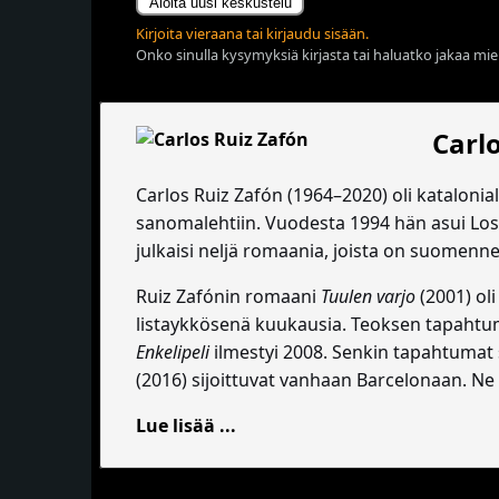
Aloita uusi keskustelu
Kirjoita vieraana tai kirjaudu sisään.
Onko sinulla kysymyksiä kirjasta tai haluatko jakaa miel
Carl
Carlos Ruiz Zafón (1964–2020) oli kataloniala
sanomalehtiin. Vuodesta 1994 hän asui Los A
julkaisi neljä romaania, joista on suomenn
Ruiz Zafónin romaani
Tuulen varjo
(2001) oli
listaykkösenä kuukausia. Teoksen tapahtum
Enkelipeli
ilmestyi 2008. Senkin tapahtumat s
(2016) sijoittuvat vanhaan Barcelonaan. Ne e
Lue lisää ...