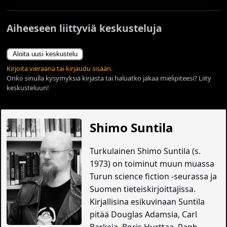
Aiheeseen liittyviä keskusteluja
Aloita uusi keskustelu
Kirjoita vieraana tai kirjaudu sisään.
Onko sinulla kysymyksiä kirjasta tai haluatko jakaa mielipiteesi? Liity
keskusteluun!
Shimo Suntila
Turkulainen Shimo Suntila (s.
1973) on toiminut muun muassa
Turun science fiction -seurassa ja
Suomen tieteiskirjoittajissa.
Kirjallisina esikuvinaan Suntila
pitää Douglas Adamsia, Carl