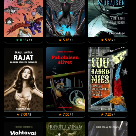
★ 8.16
★ 5.16
★ 5.88
/ 13
/ 6
/ 9
★ 7.00
★ 7.00
★ 7.26
/ 5
/ 4
/ 4