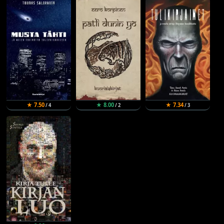
★ 7.50
★ 8.00
★ 7.34
/ 4
/ 2
/ 3