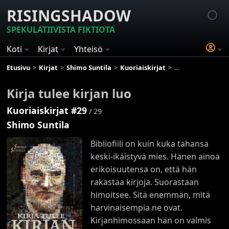
RISINGSHADOW
SPEKULATIIVISTA FIKTIOTA
Koti
Kirjat
Yhteisö
Etusivu
Kirjat
Shimo Suntila
Kuoriaiskirjat
Kirja tulee kirjan l
Kirja tulee kirjan luo
Kuoriaiskirjat #29
/ 29
Shimo Suntila
Bibliofiili on kuin kuka tahansa
keski-ikäistyvä mies. Hänen ainoa
erikoisuutensa on, että hän
rakastaa kirjoja. Suorastaan
himoitsee. Sitä enemmän, mitä
harvinaisempia ne ovat.
Kirjanhimossaan hän on valmis