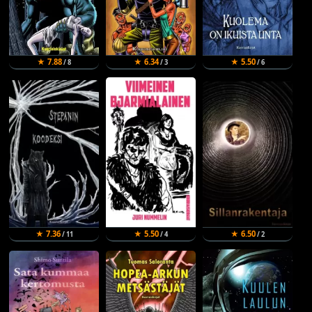
★ 7.88
★ 6.34
★ 5.50
/ 8
/ 3
/ 6
★ 7.36
★ 5.50
★ 6.50
/ 11
/ 4
/ 2