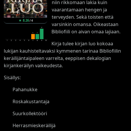
niin rikkomaan lakia kuin
vaarantamaan hengen ja
terveyden. Sekä toisten että
★
8.26
/
4
varsinkin omansa. Oikeastaan
2
Bibliofiili on aivan omaa lajiaan.
1
1
1
2
3
4
5
6
7
8
9
10
Kirja tulee kirjan luo kokoaa
lukijan kauhisteltavaksi kymmenen tarinaa Bibliofiilin
keräilijäntaipaleen varrelta, eeppisen dekalogian
kirjankeräilyn vaikeudesta.
Sisällys:
Pahanukke
Roskakustantaja
Suurkollektööri
Herrasmieskeräilijä