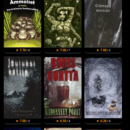
★ 7.76
★ 7.00
★ 7.00
/ 4
/ 7
/ 2
★ 7.00
★ 6.50
★ 6.26
/ 3
/ 4
/ 4