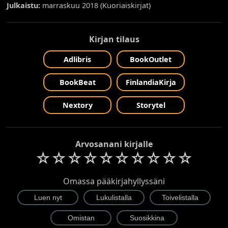
Julkaistu:
marraskuu 2018 (
Kuoriaiskirjat
)
Kirjan tilaus
Adlibris
BookOutlet
BookBeat
FinlandiaKirja
Nextory
Storytel
Arvosanani kirjalle
☆
☆
☆
☆
☆
☆
☆
☆
☆
☆
Omassa pääkirjahyllyssäni