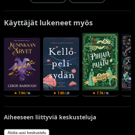
Käyttäjät lukeneet myös
★ 7.94
★ 7.80
★ 7.76
★
/ 16
/ 29
/ 16
Aiheeseen liittyviä keskusteluja
Aloita uusi keskustelu