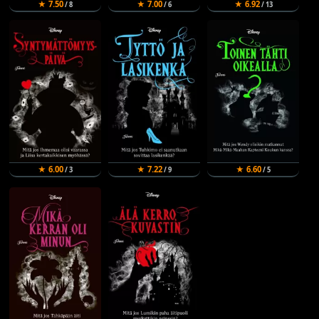
★ 7.50
★ 7.00
★ 6.92
/ 8
/ 6
/ 13
★ 6.00
★ 7.22
★ 6.60
/ 3
/ 9
/ 5