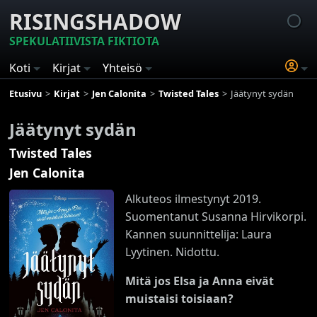
RISINGSHADOW
SPEKULATIIVISTA FIKTIOTA
Koti
Kirjat
Yhteisö
Etusivu
Kirjat
Jen Calonita
Twisted Tales
Jäätynyt sydän
Jäätynyt sydän
Twisted Tales
Jen Calonita
Alkuteos ilmestynyt 2019.
Suomentanut Susanna Hirvikorpi.
Kannen suunnittelija: Laura
Lyytinen. Nidottu.
Mitä jos Elsa ja Anna eivät
muistaisi toisiaan?