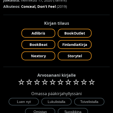
Julkaistu:
helmikuu 17, 2020 (
Tammi
)
Alkuteos:
Conceal, Don't Feel
(2019)
Kirjan tilaus
Adlibris
BookOutlet
BookBeat
FinlandiaKirja
Nextory
Storytel
Arvosanani kirjalle
☆
☆
☆
☆
☆
☆
☆
☆
☆
☆
Omassa pääkirjahyllyssäni