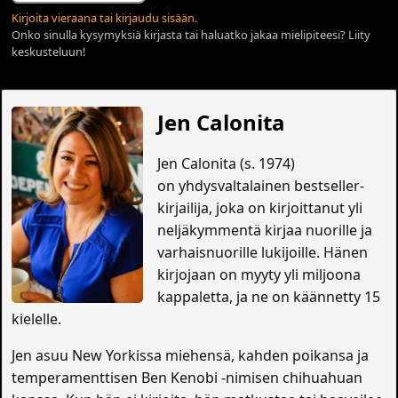
Kirjoita vieraana tai kirjaudu sisään.
Onko sinulla kysymyksiä kirjasta tai haluatko jakaa mielipiteesi? Liity
keskusteluun!
Jen Calonita
Jen Calonita (s. 1974)
on yhdysvaltalainen bestseller-
kirjailija, joka on kirjoittanut yli
neljäkymmentä kirjaa nuorille ja
varhaisnuorille lukijoille. Hänen
kirjojaan on myyty yli miljoona
kappaletta, ja ne on käännetty 15
kielelle.
Jen asuu New Yorkissa miehensä, kahden poikansa ja
temperamenttisen Ben Kenobi -nimisen chihuahuan