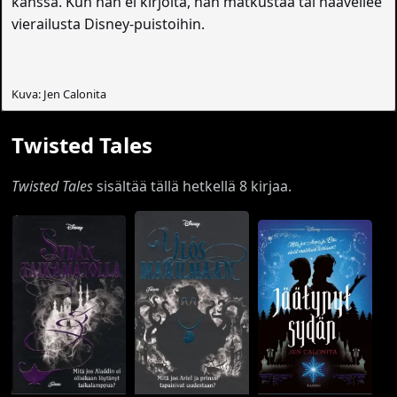
kanssa. Kun hän ei kirjoita, hän matkustaa tai haaveilee
vierailusta Disney-puistoihin.
Kuva: Jen Calonita
Twisted Tales
Twisted Tales
sisältää tällä hetkellä 8 kirjaa.