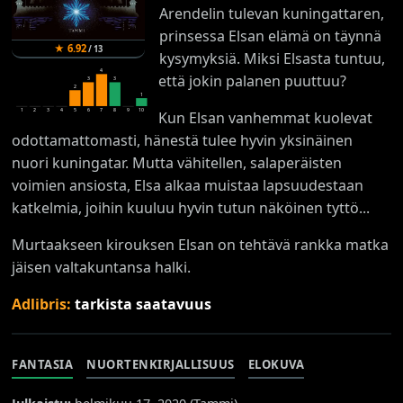
Arendelin tulevan kuningattaren,
prinsessa Elsan elämä on täynnä
★
6.92
/
13
kysymyksiä. Miksi Elsasta tuntuu,
4
että jokin palanen puuttuu?
3
3
2
1
1
2
3
4
5
6
7
8
9
10
Kun Elsan vanhemmat kuolevat
odottamattomasti, hänestä tulee hyvin yksinäinen
nuori kuningatar. Mutta vähitellen, salaperäisten
voimien ansiosta, Elsa alkaa muistaa lapsuudestaan
katkelmia, joihin kuuluu hyvin tutun näköinen tyttö...
Murtaakseen kirouksen Elsan on tehtävä rankka matka
jäisen valtakuntansa halki.
Adlibris:
tarkista saatavuus
FANTASIA
NUORTENKIRJALLISUUS
ELOKUVA