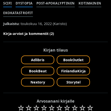
SCIFI
DYSTOPIA
POST-APOKALYPTINEN
KOTIMAINEN
EKOKATASTROFIT
Julkaistu:
toukokuu 16, 2022 (
Karisto
)
Kirja-arviot ja kommentit (2)
Kirjan tilaus
Adlibris
BookOutlet
BookBeat
FinlandiaKirja
Nextory
Storytel
Arvosanani kirjalle
☆
☆
☆
☆
☆
☆
☆
☆
☆
☆