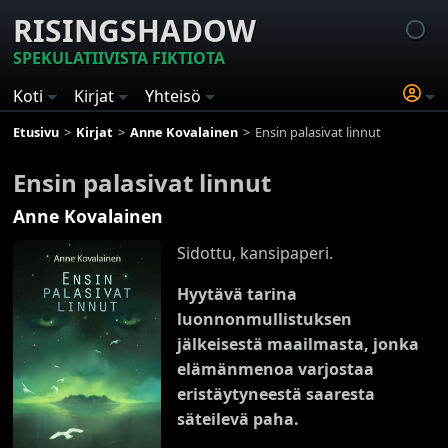
RISINGSHADOW
SPEKULATIIVISTA FIKTIOTA
Koti
Kirjat
Yhteisö
Etusivu
Kirjat
Anne Kovalainen
Ensin palasivat linnut
Ensin palasivat linnut
Anne Kovalainen
Sidottu, kansipaperi.
Hyytävä tarina
luonnonmullistuksen
jälkeisestä maailmasta, jonka
elämänmenoa varjostaa
eristäytyneestä saaresta
säteilevä paha.