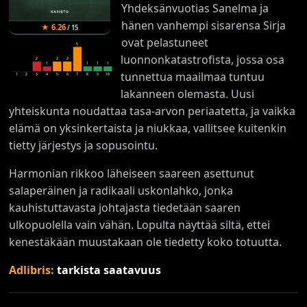
Yhdeksänvuotias Sanelma ja
hänen vanhempi sisarensa Sirja
★
6.26
/
15
ovat pelastuneet
5
luonnonkatastrofista, jossa osa
2
2
2
1
1
1
1
tunnettua maailmaa tuntuu
1
2
3
4
5
6
7
8
9
10
lakanneen olemasta. Uusi
yhteiskunta noudattaa tasa-arvon periaatetta, ja vaikka
elämä on yksinkertaista ja niukkaa, vallitsee kuitenkin
tietty järjestys ja sopusointu.
Harmonian rikkoo läheiseen saareen asettunut
salaperäinen ja radikaali uskonlahko, jonka
kauhistuttavasta johtajasta tiedetään saaren
ulkopuolella vain vähän. Lopulta näyttää siltä, ettei
kenestäkään muustakaan ole tiedetty koko totuutta.
Adlibris:
tarkista saatavuus