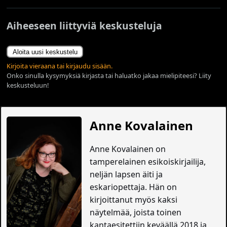
Aiheeseen liittyviä keskusteluja
Aloita uusi keskustelu
Kirjoita vieraana tai kirjaudu sisään.
Onko sinulla kysymyksiä kirjasta tai haluatko jakaa mielipiteesi? Liity
keskusteluun!
Anne Kovalainen
Anne Kovalainen on
tamperelainen esikoiskirjailija,
neljän lapsen äiti ja
eskariopettaja. Hän on
kirjoittanut myös kaksi
näytelmää, joista toinen
kantaesitettiin keväällä 2018 ja