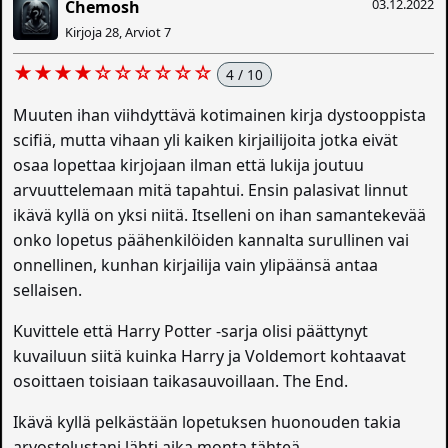
03.12.2022
Chemosh
Kirjoja 28, Arviot 7
★★★★☆☆☆☆☆☆
4 / 10
Muuten ihan viihdyttävä kotimainen kirja dystooppista
scifiä, mutta vihaan yli kaiken kirjailijoita jotka eivät
osaa lopettaa kirjojaan ilman että lukija joutuu
arvuuttelemaan mitä tapahtui. Ensin palasivat linnut
ikävä kyllä on yksi niitä. Itselleni on ihan samantekevää
onko lopetus päähenkilöiden kannalta surullinen vai
onnellinen, kunhan kirjailija vain ylipäänsä antaa
sellaisen.
Kuvittele että Harry Potter -sarja olisi päättynyt
kuvailuun siitä kuinka Harry ja Voldemort kohtaavat
osoittaen toisiaan taikasauvoillaan. The End.
Ikävä kyllä pelkästään lopetuksen huonouden takia
arvostelustani lähti aika monta tähteä.